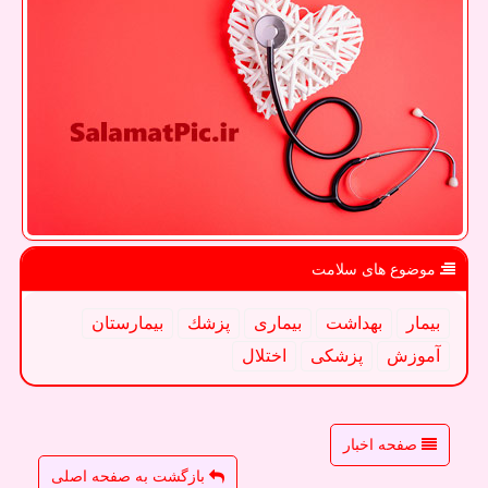
موضوع های سلامت
بیمار
بهداشت
بیماری
پزشك
بیمارستان
آموزش
پزشكی
اختلال
صفحه اخبار
بازگشت به صفحه اصلی