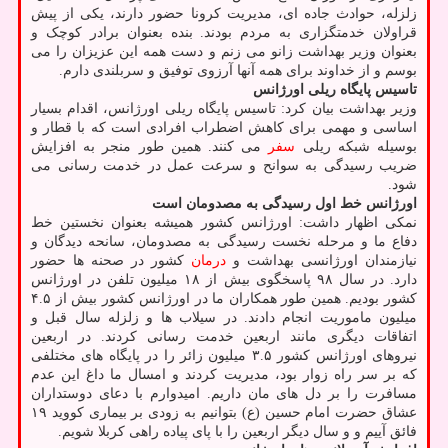
زلزله، حوادث جاده ای، مدیریت کرونا حضور دارند، یکی از پیش
قراولان خدمتگزاری به مردم بودند. بنده بعنوان برادر کوچک و
بعنوان وزیر بهداشت زانو می زنم و دست همه این عزیزان را می
بوسم و از خداوند برای همه آنها آرزوی توفیق و سربلندی دارم.
تاسیس پایگاه ریلی اورژانس
وزیر بهداشت بیان کرد: تاسیس پایگاه ریلی اورژانس، اقدام بسیار
اساسی و مهمی برای کاهش اضطراب افرادی است که با قطار و
بوسیله شبکه ریلی
سفر
می کنند. همین طور منجر به افزایش
ضریب رسیدگی به سوانح و سرعت عمل در خدمت رسانی می
شود.
اورژانس خط اول رسیدگی به مصدومان است
نمکی اظهار داشت: اورژانس کشور همیشه بعنوان نخستین خط
دفاع ما و مرحله نخست رسیدگی به مصدومان، سانحه دیدگان و
نیازمندان اورژانسی بهداشت و
درمان
کشور در صحنه ها حضور
دارد. در سال ۹۸ پاسخگوی بیش از ۱۸ میلیون تلفن در اورژانس
کشور بودیم. همین طور همکاران ما در اورژانس کشور بیش از ۴.۵
میلیون ماموریت انجام دادند. در سیلاب ها و زلزله سال قبل و
اتفاقات دیگری مانند اربعین خدمت رسانی کردند. در اربعین
نیروهای اورژانس کشور ۳.۵ میلیون زائر را در پایگاه های مختلفی
که بر سر راه زوار بود، مدیریت کردند و امسال ما داغ این عدم
مسافرت را بر دل های مان داریم. امیدوارم با دعای دوستداران
عشاق حضرت امام حسین (ع) بتوانیم به زودی بر بیماری کووید ۱۹
فائق آییم و و سال دیگر اربعین را با پای پیاده راهی کربلا شویم.