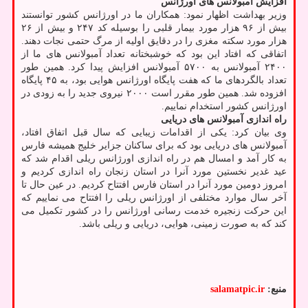
افزایش آمبولانس های اورژانس
وزیر بهداشت اظهار نمود: همکاران ما در اورژانس کشور توانستند
بیش از ۹۶ هزار مورد بیمار قلبی را بوسیله کد ۲۴۷ و بیش از ۲۶
هزار مورد سکته مغزی را در دقایق اولیه از مرگ حتمی نجات دهند.
اتفاقی که افتاد این بود که خوشبختانه تعداد آمبولانس های ما از
۲۴۰۰ آمبولانس به ۵۷۰۰ آمبولانس افزایش پیدا کرد. همین طور
تعداد بالگردهای ما که هفت پایگاه اورژانس هوایی بود، به ۴۵ پایگاه
افزوده شد. همین طور مقرر است ۲۰۰۰ نیروی جدید را به زودی در
اورژانس کشور استخدام نماییم.
راه اندازی آمبولانس های دریایی
وی بیان کرد: یکی از اقدامات زیبایی که سال قبل اتفاق افتاد،
آمبولانس های دریایی بود که برای ساکنان جزایر خلیج همیشه فارس
به کار آمد و امسال هم در راه اندازی اورژانس ریلی اقدام شد که
عید غدیر نخستین مورد آنرا در استان زنجان راه اندازی کردیم و
امروز دومین مورد آنرا در استان فارس افتتاح کردیم. در عین حال تا
آخر سال موارد مختلفی از اورژانس ریلی را افتتاح می نماییم که
این حرکت زنجیره خدمت رسانی اورژانس را در کشور تکمیل می
کند که به صورت زمینی، هوایی، دریایی و ریلی باشد.
منبع:
salamatpic.ir