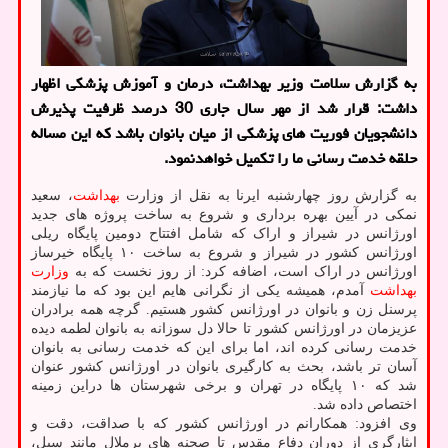
به گزارش سلامت وزیر بهداشت، درمان و آموزش پزشكی اظهار
داشت: قرار شد از مهر سال جاری 30 درصد ظرفیت پذیرش
دانشجویان فوریت های پزشكی از میان بانوان باشد كه این مساله
حلقه خدمت رسانی ما را تكمیل خواهدنمود.
به گزارش روز چهارشنبه ایرنا به نقل از وزارت
بهداشت
، سعید
نمکی در آیین بهره برداری و شروع به ساخت پروژه های جدید
اورژانس در شیراز و اراک که شامل افتتاح دومین پایگاه ریلی
اورژانس کشور در شیراز و شروع به ساخت ۱۰ پایگاه خیرساز
اورژانس در اراک است، اضافه کرد: از روز نخست که به
وزارت
بهداشت
آمدم، همیشه یکی از نگرانی هایم این بود که ما نیازمند
پرسنل زن و بانوان در اورژانس کشور هستیم. گرچه همه برادران
عزیزمان در اورژانس کشور تا حالا دل سوزانه به بانوان لطمه دیده
خدمت رسانی کرده اند، اما برای این که خدمت رسانی به بانوان
آسان تر باشد، بحث به کارگیری بانوان در اورژانس کشور عنوان
شد که ۱۰ پایگاه در تهران و برخی شهرستان ها دراین زمینه
اختصاص داده شد.
وی افزود: همکارانم در اورژانس کشور که با صداقت، دقت و
ایثارگری از دوران دفاع مقدس تا صحنه های پرملال مانند سیل،