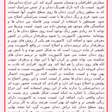
سفارش اطرافیان و دوستان تصمیم گیری کند. این جراح دندانپزشک
افزود: لمینت یک لایه نازک همرنگ دندان و از جنس سرامیک است
که به منظور زیباتر کردن دندان ها روی سطح جلویی آنها چسبانده
می شود. فرم و رنگ دندان ها با نصب لمینت سرامیکی اصلاح می
شود. همینطور با استفاده از لمینت ونیر فاصله بین دندان ها و
شکستگی های موجود هم پوشش داده می شوند. لمینت ونیرها می
توانند تا حد زیادی تغییر رنگ بوجود آمده روی سطح دندان ها را هم
بپوشانند. محمدپور، کامپوزیت را شیوه پرطرفدار درمانی در کشور
معرفی نمود و اضافه کرد: کامپوزیت هم یکی از روش های نوین و
پرطرفدار برای ترمیم دندان و اصلاح است، در واقع کامپوزیت ونیر
تلفیقی از ماده «رزین» است که به شکل خمیر بوده و با تابش نور
روی دندان سفت می شود کامپوزیت علاوه بر ترمیم دندان های
شکسته می تواند نقش پر کردن آنها با این مواد و برطرف نمودن
لکه های روی دندان را هم ایفا کند. وی افزود: افرادی که عادت به
دندان قروچه دارند باید بدانند که مقاومت کامپوزیت نسبت به لمینت
بهتر بوده و لمینت شکننده تر است البته در کامپوزیت احتمال
برگشت زردی دندان ها بیشتر از لمینت است و این روش احتیاج به
پولیش و اصلاح دوره ای دارد و افرادی که فرصت حضور دوره ای
در دندانپزشکی را ندارند نباید از این روش استفاده کنند. این جراح
دندانپزشک، با اشاره به اینکه لمینت شکل طبیعی تری نسبت به
دندان واقعی دارد، اضافه کرد: لمینت نسبت به کامپوزیت دارای
رنگی طبیعی تر و جلوه ای بهتر است، هرچند برای به کار بردن آن
روی سطح دندان باید تراش دندان صورت گیرد اما نتیجه نهایی
لمینت زیباتر از کامپوزیت است. محمدپور تصریح کرد: لمینت و