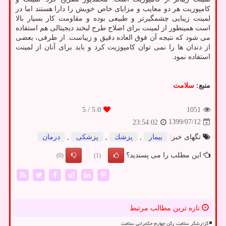
کامپوزیت هر دو معایب و مزایای خاص خویش را دارا هستند اما در
لمینت زیبایی چشمگیرتر و طبیعی بوده و مقاومت کار بسیار بالا
است همینطور از لمینت برای اصلاح طرح لبخند دیجیتالی هم استفاده
می شود که نتیجه آن فوق العاده دقیق و زیباست. از طرفی، بعضی
از دندان ها را نمی توان کامپوزیت کرد و باید برای آنان از لمینت
استفاده نمود.
منبع:
سلامت
/ 5
5.0
1051
1399/07/12
23:54:02
تگهای خبر:
بیمار
,
پزشك
,
پزشكی
,
درمان
این مطلب را می پسندید؟
(0)
(1)
تازه ترین مطالب مرتبط
گزارشگر سلامت رکن چهارم حکمرانی سلامت