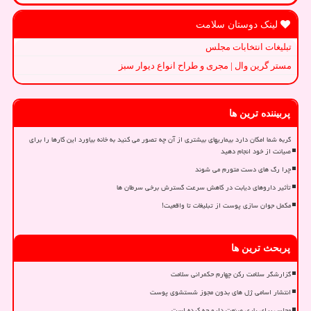
لینک دوستان سلامت
تبلیغات انتخابات مجلس
مستر گرین وال | مجری و طراح انواع دیوار سبز
پربیننده ترین ها
گربه شما امکان دارد بیماریهای بیشتری از آن چه تصور می کنید به خانه بیاورد این کارها را برای
صیانت از خود انجام دهید
چرا رگ های دست متورم می شوند
تأثیر داروهای دیابت در کاهش سرعت گسترش برخی سرطان ها
مکمل جوان سازی پوست از تبلیغات تا واقعیت!
پربحث ترین ها
گزارشگر سلامت رکن چهارم حکمرانی سلامت
انتشار اسامی ژل های بدون مجوز شستشوی پوست
مجلس برای یاری صنعت دارو چه کرده است