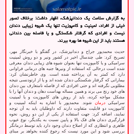
به گزارش سلامت یك دندانپزشك، اظهار داشت: برخلاف تصور
خیلی از افراد، لمینیت و كامپوزیت تنها یك شیوه زیبایی دندان
نیست و افرادی كه گرفتار شكستگی و یا فاصله بین دندانی
هستند باید از این شیوه ها بهره ببرند.
حدیث محمدپور جراح و دندانپزشک، در گفتگو با خبرنگار مهر،
تصریح کرد: طی چندسال اخیر در کشور ونیر و دو روش لمینیت
سرامیکی و یا کامپوزیت تنها بعنوان شیوه های زیبایی دندان معرفی
شده است درحالی که استفاده از ونیرها جنبه های درمانی فراوانی
دارد که کمتر به آن پرداخته شده است. وی خاطرنشان کرد:
بیمارانی که گرفتار شکستگی دندان شده اند و یا از ارتودنسی نتیجه
مطلوبی نگرفته اند و حتی افرادی که از فاصله نامتعارف بین دندان
های خود رنج می برند و همین مساله بهداست دهان و دندان آنها را با
مشکل مواجه کرده، باید از روش های کامپوزیت و یا لمینیت
سرامیکی
درمان
شوند. محمدپور با اشاره به اینکه لمینیت و
کامپوزیت دو قابلیت متفاوت دارند که داوطلبان باید به آن توجه
نمایند، اضافه کرد: جهت استفاده از یکی از این دو روش، نحوه
قرارگیری دندان های فک بالا و پایین نسبت به یکدیگر، نوع عیوب
ظاهری و انتظاری که از اصلاح دندان وجود دارد باید توسط درمانگر
بررسی شود و این مورد نیست که رجوع کننده بخواهد بر مبنای