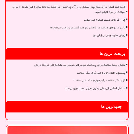
گربه شما امکان دارد بیماریهای بیشتری از آن چه تصور می کنید به خانه بیاورد این کارها را برای
صیانت از خود انجام دهید
چرا رگ های دست متورم می شوند
تأثیر داروهای دیابت در کاهش سرعت گسترش برخی سرطان ها
روش های درمان ریزش مو
پربحث ترین ها
مشکل بیمه سلامت برای پرداخت حق مراکز درمانی به علت گرانی هزینه درمان
پیشنهاد اعطای جایزه ملی گزارشگر سلامت
گزارشگر سلامت رکن چهارم حکمرانی سلامت
انتشار اسامی ژل های بدون مجوز شستشوی پوست
جدیدترین ها