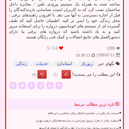
ساخته شده به همراه یک سیستم ورودی تلفن / مخابره داخل
ساختمان نصب کرد که به کاربران امنیت شناسایی بازدیدکنندگان را
قبل از اجازه دسترسی به آنها می دهد. با افزودن راهبندهای برقی ،
محل زندگی خود را ایمن تر کنید. اطمینان حاصل کنید که طیف
گسترده ای از سیستم های اتوماسیون دروازه را برای استفاده مرور
کنید و به یاد داشته باشید که دروازه های برقی ما دارای
دستورالعمل های جامع اتصالات و کمک فنی رایگان هستند.
/ 5
5.0
1289
1399/07/11
19:39:13
تگهای خبر:
رپورتاژ
,
استاندارد
,
خدمات
,
زندگی
این مطلب را می پسندید؟
(0)
(1)
تازه ترین مطالب مرتبط
سرعت راه رفتن در سالمندی احتمال زوال شناختی را می کاهد
استقرار بالاتر از هزار نیروی اورژانس در مراسم جاماندگان اربعین تهران
شرح دو اولویت سازمان غذا و دارو از نظارت کارآمد تا اصلاح فرآیندها