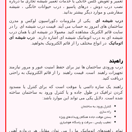
تعمیر و تعویض گلس خانگی یا خدمات تعمیر شیشه تجاری ما درباره
نصب درب دوش ، درهای پاسیو ، درب حیوانات خانگی ، شیشه
سفارشی و موارد دیگر بیشتر بدانید.
درب شیشه ای
یکی از ملزومات دکوراسیون لوکس و مدرن
ساختمان های امروز به حساب می آیند. قیمت درب شیشه ای را در
سایت قائم الکتریک مشاهده کنید. معمولا در شیشه ای یا همان درب
شیشه ای به درب اتوماتیک شیشه ای اشاره دارند.
درب شیشه ای
اتوماتیک
در انواع مختلف را از قائم الکترونیک بخواهید.
راهبند
درب ورودی ساختمان ها نیز برای حفظ امنیت عبور و مرور نیازمند
تجهیزات راهبند است. قیمت راهبند را از قائم الکترونیک به راحتی
دریافت کنید.
راهبند یک سازه دائمی یا موقت است که برای کنترل یا مسدود
کردن ترافیک در طول جاده و یا کنترل ورود به ساختمان ساخته
شده است. دلایل یکی می تواند این موارد باشد:
کنترل ورود به ساختمان
راه سازی
بستن موقت جاده هنگام رویدادهای ویژه
تعقیب پلیس ، سرقت و پاسگاه هوشیاری
تمام راهبندهای اتوماتیک ما را می توان مقابل هر دروازه آهنی