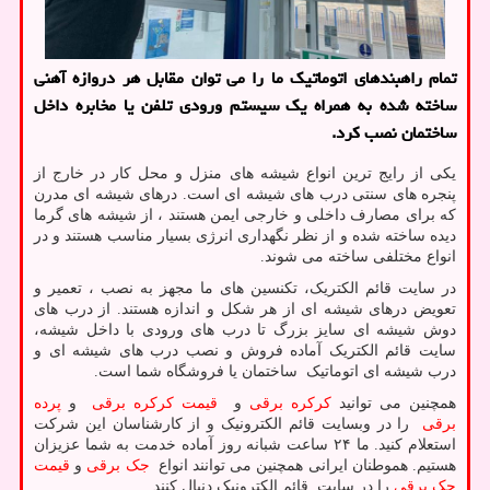
تمام راهبندهای اتوماتیك ما را می توان مقابل هر دروازه آهنی
ساخته شده به همراه یك سیستم ورودی تلفن یا مخابره داخل
ساختمان نصب كرد.
یکی از رایج ترین انواع شیشه های منزل و محل کار در خارج از
پنجره های سنتی درب های شیشه ای است. درهای شیشه ای مدرن
که برای مصارف داخلی و خارجی ایمن هستند ، از شیشه های گرما
دیده ساخته شده و از نظر نگهداری انرژی بسیار مناسب هستند و در
انواع مختلفی ساخته می شوند.
در سایت قائم الکتریک، تکنسین های ما مجهز به نصب ، تعمیر و
تعویض درهای شیشه ای از هر شکل و اندازه هستند. از درب های
دوش شیشه ای سایز بزرگ تا درب های ورودی با داخل شیشه،
سایت قائم الکتریک آماده فروش و نصب درب های شیشه ای و
درب شیشه ای اتوماتیک ساختمان یا فروشگاه شما است.
همچنین می توانید
کرکره برقی
و
قیمت کرکره برقی
و
پرده
برقی
را در وبسایت قائم الکترونیک و از کارشناسان این شرکت
استعلام کنید. ما ۲۴ ساعت شبانه روز آماده خدمت به شما عزیزان
هستیم. هموطنان ایرانی همچنین می توانند انواع
جک برقی
و
قیمت
جک برقی
را در سایت قائم الکترونیک دنبال کنند.