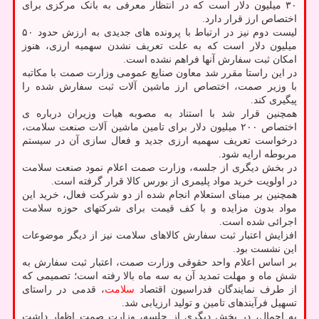
۳۰ میلیون دلار است که در انتظار معرفی به بانک مرکزی برای
اختصاص ارز قرار دارد.
لیست دوم نیز در ارتباط با پرونده های جدیدی به ارزش حدود ۵۰
میلیون دلار است که به علت تعریف نشدن سهمیه ارزی، هنوز
امکان ثبت سفارش آنها فراهم نشده است.
در این راستا مقرر شد معاون صنایع عمومی وزارت صمت با مکاتبه
با وزیر صمت، اختصاص ارز ماشین آلات ثبت سفارش شده را
پیگیری کند.
همچنین قرار شد با استناد به مصوبه هیات وزیران درباره ی
اختصاص ۲۰۰ میلیون دلار برای تامین ماشین آلات صنعت سلامت،
درخواست تعریف سهمیه ارزی جدید و فعال سازی آن در سیستم
مربوطه ارایه شود.
در بخش دیگری از جلسه، وزارت صمت اعلام نمود صنعت سلامت
در اولویت خرید مواد پلیمری از بورس کالا قرار گرفته است.
همچنین بر مبنای استعلام انجام شده از دو شرکت فعال، خرید این
مواد بدون مزایده و با کف قیمت برای شرکتهای حوزه سلامت
اجرائی شده است.
افزایش اعتبار ثبت سفارش کالاهای سلامت نیز از دیگر موضوعات
این نشست بود.
بر اساس اعلام واحد حقوقی وزارت صمت، اعتبار ثبت سفارش به
شش ماه و مهلت تمدید آن به سه ماه بالا رفته است؛ تصمیمی که
از طرف نمایندگان فدراسیون اقتصاد
سلامت
، قدمی در راستای
تسهیل فرآیندهای تامین و تولید ارزیابی شد.
به اجمال، در بخش دیگری از جلسه، وزارت صمت اظهار داشت