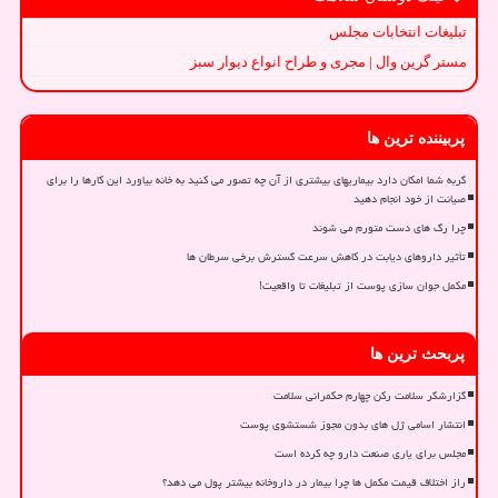
تبلیغات انتخابات مجلس
مستر گرین وال | مجری و طراح انواع دیوار سبز
پربیننده ترین ها
گربه شما امکان دارد بیماریهای بیشتری از آن چه تصور می کنید به خانه بیاورد این کارها را برای
صیانت از خود انجام دهید
چرا رگ های دست متورم می شوند
تأثیر داروهای دیابت در کاهش سرعت گسترش برخی سرطان ها
مکمل جوان سازی پوست از تبلیغات تا واقعیت!
پربحث ترین ها
گزارشگر سلامت رکن چهارم حکمرانی سلامت
انتشار اسامی ژل های بدون مجوز شستشوی پوست
مجلس برای یاری صنعت دارو چه کرده است
راز اختلاف قیمت مکمل ها چرا بیمار در داروخانه بیشتر پول می دهد؟