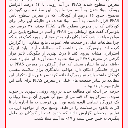
معرض سطوح شدید PFAS در آب رونبی با ۴۴ درصد افزایش
ریسک مبتلا شدن به آسم مرتبط بود. این مطالعه می گوید در
مجموع، حدود ۱۶ درصد از کودکانی که در معرض سطوح پایین
PFAS قرار داشتند، به آسم مبتلا شدند، در حالیکه این رقم برای
کودکانی که در معرض سطوح بالای PFAS بودند، ۲۷ درصد بود.
بلومبرگ گفت هیچ ارتباطی بین PFAS و آسم در سطوح پایین تر از
مواجهه یافت نشد، که امکان دارد به توضیح این مورد کمک نماید که
چرا مطالعات قبلی در جمعیت های عمومی نتایج متفاوتی را گزارش
کرده اند. بلومبرگ اظهار داشت که مطالعات آینده باید از یک
استراتژی مشابه پیروی کنند تا درک بهتری از چگونگی تأثیر قرار
گرفتن در معرض PFAS بر سلامت به دست آورند. او اظهار داشت:
«یافته های ما نشان میدهد که قرار گرفتن در معرض PFAS در
دوران حاملگی امکان دارد عواقب ماندگاری برای سلامت تنفسی
کودکان داشته باشد.»بلومبرگ اضافه کرد: «در عین حال، تکرار این
مطالعه در سایر جمعیت های خیلی در معرض PFAS برای تأیید این
نتایج مهم خواهد بود.»
حرف آخر اینکه این مطالعه جدید بر روی رونبی، شهری در جنوب
سوئد، متمرکز بود که قسمتی از منبع آب شهری آن توسط رواناب
یک فرودگاه نظامی آلوده شده بود. این فرصت به ما اجازه داد تا
اثرات بالقوه بر سلامت را در طیف وسیع تری از مواجهه ارزیابی
نماییم. محققان گزارش دادند که حدود ۱۸٪ از کودکان در طول
پیگیری به خس خس سینه و ۱۷٪ به آسم مبتلا شدند.