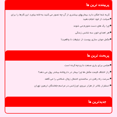
پربیننده ترین ها
گربه شما امکان دارد بیماریهای بیشتری از آن چه تصور می کنید به خانه بیاورد این کارها را برای
صیانت از خود انجام دهید
چرا رگ های دست متورم می شوند
هر اهدای خون سه شانس زندگی
مکمل جوان سازی پوست از تبلیغات تا واقعیت!
پربحث ترین ها
مجلس برای یاری صنعت دارو چه کرده است
راز اختلاف قیمت مکمل ها چرا بیمار در داروخانه بیشتر پول می دهد؟
سرعت راه رفتن در سالمندی احتمال زوال شناختی را می کاهد
استقرار بالاتر از هزار نیروی اورژانس در مراسم جاماندگان اربعین تهران
جدیدترین ها