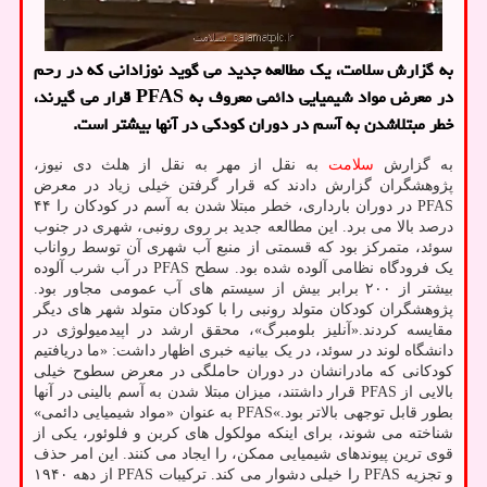
به گزارش سلامت، یک مطالعه جدید می گوید نوزادانی که در رحم
در معرض مواد شیمیایی دائمی معروف به PFAS قرار می گیرند،
خطر مبتلاشدن به آسم در دوران کودکی در آنها بیشتر است.
به گزارش
سلامت
به نقل از مهر به نقل از هلث دی نیوز،
پژوهشگران گزارش دادند که قرار گرفتن خیلی زیاد در معرض
PFAS در دوران بارداری، خطر مبتلا شدن به آسم در کودکان را ۴۴
درصد بالا می برد. این مطالعه جدید بر روی رونبی، شهری در جنوب
سوئد، متمرکز بود که قسمتی از منبع آب شهری آن توسط رواناب
یک فرودگاه نظامی آلوده شده بود. سطح PFAS در آب شرب آلوده
بیشتر از ۲۰۰ برابر بیش از سیستم های آب عمومی مجاور بود.
پژوهشگران کودکان متولد رونبی را با کودکان متولد شهر های دیگر
مقایسه کردند.«آنلیز بلومبرگ»، محقق ارشد در اپیدمیولوژی در
دانشگاه لوند در سوئد، در یک بیانیه خبری اظهار داشت: «ما دریافتیم
کودکانی که مادرانشان در دوران حاملگی در معرض سطوح خیلی
بالایی از PFAS قرار داشتند، میزان مبتلا شدن به آسم بالینی در آنها
بطور قابل توجهی بالاتر بود.»PFAS به عنوان «مواد شیمیایی دائمی»
شناخته می شوند، برای اینکه مولکول های کربن و فلوئور، یکی از
قوی ترین پیوندهای شیمیایی ممکن، را ایجاد می کنند. این امر حذف
و تجزیه PFAS را خیلی دشوار می کند. ترکیبات PFAS از دهه ۱۹۴۰