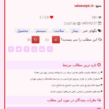
منبع:
salamatpic.ir
/ 5
5.0
341
1405/02/27
13:07:00
تگهای خبر:
بیمار
,
سلامت
,
سیستم
,
محصول
این مطلب را می پسندید؟
(0)
(1)
تازه ترین مطالب مرتبط
راز اختلاف قیمت مکمل ها چرا بیمار در داروخانه بیشتر پول می دهد؟
استقرار بالاتر از هزار نیروی اورژانس در مراسم جاماندگان اربعین تهران
شیوه نامه توزیع شیر مدارس احتیاج به اصلاح دارد
تیم های تخصصی درمانی راهی مرزهای اربعین شدند
نظرات بینندگان در مورد این مطلب