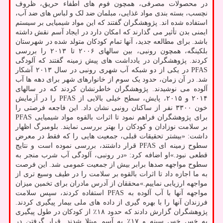
در محصولات مصرفی، همچون فوم های اطفاء حریق، ظروف
نچسب، بسته بندی مواد غذایی، مبلمان ضد لک و لباس های ضد آب،
استفاده شده اند. پژوهشگران گفتند که این مواد شیمیایی بر سیستم
ایمنی بدن تأثیر می گذارند که امکان دارد در ایجاد آسم نقش داشته
باشد. برای مطالعه جدید، آنها تمام کودکان متولد شده در شهرستان
بلکینگه، همچون رونبی، بین سالهای ۲۰۰۶ تا ۲۰۱۳ را بررسی
کردند. پژوهشگران در یادداشت های پیش زمینه گفتند که آلودگی
PFAS در یکی از دو شبکه آب شهری رونبی در سال ۲۰۱۳ آشکار
شد. در آن زمان، حدود یک سوم از خانوارهای شهر برای دهه ها آب
آلوده می نوشیدند. پژوهشگران خاطرنشان کردند که در سالهای
۲۰۱۴ و ۲۰۱۵، پایش، سطح خیلی بالایی از PFAS را در آزمایش
خون ۳۳۰۰ نفر از ساکنان رونبی نشان داد. این فاجعه فرصتی را
برای پژوهشگران فراهم نمود تا اثرات بالقوه مواد شیمیایی PFAS
بر سلامت نوزادان و کودکان را بهتر بررسی نمایند. بلومبرگ اظهار
داشت: «بیشتر تحقیقات قبلی، جمعیت هایی را که فقط در معرض
سطوح زمینه ای PFAS قرار داشتند، بررسی نموده است و نتایج
قطعی نبود.»او اضافه کرد: «در رونبی، آلودگی آب شرب منجر به
سطوح مواجهه صدها برابر بیش از جمعیت عمومی شد. این فرصت
به ما اجازه داد تا اثرات بالقوه بر سلامت را در طیف وسیع تری از
مواجهه ارزیابی نماییم.»محققان از آدرس مادران برای تخمین میزان
مواجهه آنها با آب آلوده به PFAS استفاده کردند، سپس سلامت
فرزندان آنها را با بهره گیری از داده های ملی بیمار پیگیری کردند.
پژوهشگران گزارش دادند که حدود ۱۸٪ از کودکان در طول پیگیری
به خس خس سینه و ۱۷٪ به آسم مبتلا شدند. قرار گرفتن در