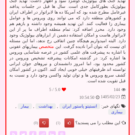
تهدید جنگ های بیولوژیک گوشزد نمود و اظهار داشت: تهدید جنگ
بیولوژیک بطورکامل جدی است. سال ها قبل در جلسات پدافند
غیرعامل مطرح شده بود که آمریکا ده ها لابراتوار در اطراف ایران
و کشورهای منطقه دارد که می توانند روی ویروس ها و عوامل
بیماری زا فعالیت کنند. این تهدید همیشه وجود داشته و بازهم هم
وجود دارد. محرز اضافه کرد: تمام منطقه اطراف ما پر از این
لابراتوار هاست و امکان استفاده دشمن از ابزارهای بیولوژیک وجود
دارد. البته امیدواریم هیچگاه چنین اتفاقی رخ ندهد، اما این مسئله
ای نیست که بتوان آنرا نادیده گرفت. این
متخصص
بیماریهای عفونی
با اشاره به پیشرفت های علمی کشور در عرصه شناسایی ویروس
ها اشاره کرد: در گذشته امکانات پیشرفته تشخیص ویروس در
کشور محدود بود، اما امروز دانشمندان و نیروهای جوان ایرانی
توانسته اند ظرفیتهای خیلی خوبی ایجاد کنند. اکنون در کشور امکان
کشف سریع ویروس ها و توان تولید واکسن وجود دارد و نسبت به
قبل تقویت شده است.
/ 5
5.0
144
1405/02/23
10:54:50
تگهای خبر:
انستیتو پاستور ایران
,
بهداشت
,
بیمار
,
بیماری
این مطلب را می پسندید؟
(0)
(1)