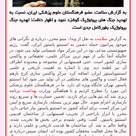
به گزارش سلامت، عضو فرهنگستان علوم پزشکی ایران، نسبت به
تهدید جنگ های بیولوژیک گوشزد نمود و اظهار داشت: تهدید جنگ
بیولوژیک بطورکامل جدی است.
به گزارش
سلامت
به نقل از وبدا، مینو محرز، درباره ی نگرانی های
موجود پیرامون حمله دشمن به انستیتو پاستور ایران، گفت: رژیم
صهیونیستی مدعی بود در این مرکز مواد شیمیایی تولید می شود، در
حالیکه آنجا یکی از مهم ترین مراکز علمی، تحقیقاتی و واکسن
سازی کشور است. حتی قسمتهایی از مجموعه و محدوده اطراف
آن نیز لطمه دید. وی با اشاره به اهمیت تاریخی و علمی
انستیتوپاستور ایران، اضافه کرد: مرکز واکسن سازی کرج بازهم
فعال است و واکسن های مختلفی در آن تولید می شود اما انستیتو
پاستور تهران جایگاه ویژه ای دارد. ما در فرهنگستان علوم پزشکی
این مورد را مطرح کردیم و با هماهنگی وزارت
بهداشت
برنامه
ریزی شد که تیم هایی برای بازدید، تخمین خسارت ها و تسریع روند
بازسازی اعزام شوند. حال مهم ترین مسئله، بازسازی سریع و ایمن
این مرکز است، برای اینکه کشور به انستیتو پاستور نیاز حیاتی دارد.
محرز با ابراز ناراحتی از تخریب قسمتهایی از ساختمان قدیمی
انستیتو پاستور، گفت: وقتی شنیدم برخی بخش ها تخریب شده،
واقعا حالم بد شد. آن ساختمان ها قدمت تاریخی و علمی دارند و
سال ها محل فعالیت محققان کشور بوده اند. ایشان سپس درباره ی