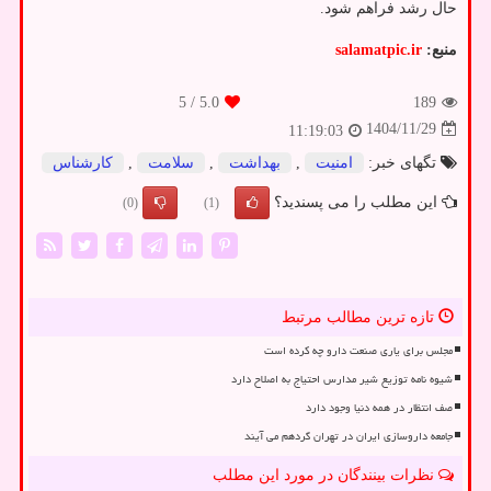
حال رشد فراهم شود.
منبع:
salamatpic.ir
/ 5
5.0
189
1404/11/29
11:19:03
تگهای خبر:
امنیت
,
بهداشت
,
سلامت
,
كارشناس
این مطلب را می پسندید؟
(0)
(1)
تازه ترین مطالب مرتبط
مجلس برای یاری صنعت دارو چه کرده است
شیوه نامه توزیع شیر مدارس احتیاج به اصلاح دارد
صف انتظار در همه دنیا وجود دارد
جامعه داروسازی ایران در تهران گردهم می آیند
نظرات بینندگان در مورد این مطلب