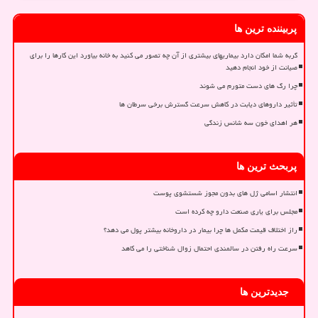
پربیننده ترین ها
گربه شما امکان دارد بیماریهای بیشتری از آن چه تصور می کنید به خانه بیاورد این کارها را برای
صیانت از خود انجام دهید
چرا رگ های دست متورم می شوند
تأثیر داروهای دیابت در کاهش سرعت گسترش برخی سرطان ها
هر اهدای خون سه شانس زندگی
پربحث ترین ها
انتشار اسامی ژل های بدون مجوز شستشوی پوست
مجلس برای یاری صنعت دارو چه کرده است
راز اختلاف قیمت مکمل ها چرا بیمار در داروخانه بیشتر پول می دهد؟
سرعت راه رفتن در سالمندی احتمال زوال شناختی را می کاهد
جدیدترین ها