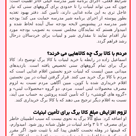
شرایط فعلی، اجرای برنامه شیر مدرسه خیلی حائز اهمیت است؛
چون که می تواند لبنیات را تا حدودی برای گروههای سنی که نیاز
عاجل تری به این ماده غذایی دارند، تأمین کند. دفتر بهبود تغذیه
بطور پیوسته از اجرای برنامه شیر مدرسه حمایت می کند؛ بودجه
شیر مدرسه در پیشنویس لایحه بودجه سال آینده لحاظ شده و
امیدوار هستم که نمایندگان مجلس نسبت به تصویب بودجه مورد
نیاز اقدام نمایند تا مقداری شیر و لبنیات برای خردسالان درحال
رشد فراهم گردد.
مردم با کالا برگ چه کالاهایی می خرند؟
اسماعیل زاده در رابطه با خرید لبنیات با کالا برگ توضیح داد: کالا
برگ برای تمام گروههای سنی تخصیص یافته است. بازدیدهای
میدانی مبین اینست که لبنیات جزو نخستین اقلام غذایی است که
مردم با کالا برگ خرید می کنند. قرار گرفتن لبینات در بین نخستین
اقلام خریداری شده با کوپن، مبین آگاهی مردم نسبت به لزوم
مصرف محصولات لبنی است. مردم، دو گروه «محصولات لبنی» و
«گروه های گوشتی» را که تأمین کننده پروتئین به حساب می آیند،
نسبت به اقلام دیگر ترجیح می دهند که با کالا برگ خریداری کنند.
لزوم افزایش مبلغ کالا برگ برای تأمین لبنیات
او اضافه کرد: مبلغ کالا برگ به نحوی نیست که سبب اطمینان خاطر
برای مصرف ۲ تا ۳ واحد لبنیات در طول شبانه روز شود. امیدوارم،
که قیمتها در وهله نخست کاهش پیدا کند یا تثبیت شود. اگر مقرر
است که قیمتها افزایش یابد، دولت نسبت به افزایش مبلغ کالا برگ