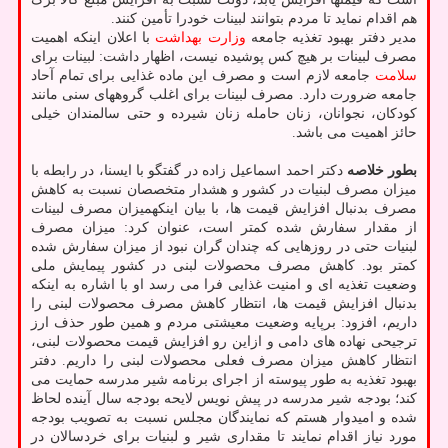
هم اقدام نماید تا مردم بتوانند لبینات خودرا تأمین کنند.
مدیر دفتر بهبود تغذیه جامعه
وزارت بهداشت
با اعلان اینکه اهمیت
مصرف لبینات بر هیچ کس پوشیده نیست، اظهار داشت: لبینات برای
سلامت
جامعه لازم است و مصرف این ماده غذایی برای تمام آحاد
جامعه ضرورت دارد. مصرف لبینات برای اغلب گروههای سنی مانند
کودکان، نجوانان، زنان حامله زنان شیرده و حتی سالمندان خیلی
حائز اهمیت می باشد.
بطور خلاصه
دکتر احمد اسماعیل زاده در گفتگو با ایسنا، در رابطه با
میزان مصرف لبنیات در کشور و هشدار متخصصان نسبت به کاهش
مصرف بدنبال افزایش قیمت ها، با بیان اینکهمیزان مصرف لبینات
از مقدار سفارش شده کمتر است، عنوان کرد: میزان مصرف
لبنیات حتی در روزهایی که چندان گران نبود از میزان سفارش شده
کمتر بود. کاهش مصرف محصولات لبنی در کشور پیمایش ملی
وضعیت تغذیه ای و امنیت غذایی فرا می رسد او با اشاره به اینکه
بدنبال افزایش قیمت ها، انتظار کاهش مصرف محصولات لبنی را
داریم، افزود: برپایه وضعیت معیشتی مردم و همین طور حذف ارز
ترجیحی نهاده های دامی و ازاین رو افزایش قیمت محصولات لبنی،
انتظار کاهش میزان مصرف فعلی محصولات لبنی را داریم. دفتر
بهبود تغذیه به طور پیوسته از اجرای برنامه شیر مدرسه حمایت می
کند؛ بودجه شیر مدرسه در پیش نویس لایحه بودجه سال آینده لحاظ
شده و امیدوار هستم که نمایندگان مجلس نسبت به تصویب بودجه
مورد نیاز اقدام نمایند تا مقداری شیر و لبنیات برای خردسالان در