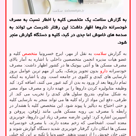
به گزارش سلامت، یک متخصص کلیه با اخطار نسبت به مصرف
خودسرانه داروها اظهار داشت: این رفتار نادرست می تواند به
صدمه های خاموش اما جدی در کبد، کلیه و دستگاه گوارش منجر
شود.
به گزارش
سلامت
به نقل از مهر، ایرج خسرونیا
متخصص
کلیه و
عضو هیات مدیره انجمن متخصصین داخلی با اشاره به آمار بالای
مصرف مسکن ها و آنتی بیوتیک ها در کشور اظهار داشت: مصرف
خودسرانه
دارو
بدون تجویز پزشک، یکی از مهم ترین عوامل بروز
نارسایی های کبدی و کلیوی در جامعه است. وی با اشاره به اینکه
تمام داروها بعد از ورود به بدن از کبد عبور می کنند، اضافه کرد: کبد
وظیفه متابولیزه کردن داروها را بر عهده دارد و مصرف مواد مضر
به شکل مداوم، بتدریج سلول های کبدی را تخریب می کند. از
طرفی، دفع این مواد از راه کلیه ها می تواند منجر به نارسایی کلیه
و حتی احتیاج به دیالیز یا پیوند شود. این متخصص کلیه با هشدار در
رابطه با مصرف بی رویه مسکن هایی مانند ژلوفن، پروفن و
آسپیرین اشاره کرد: اولین عارضه مصرف زیاد این داروها، خونریزی
معده است. اشخاصی که زخم معده دارند، با مصرف خودسرانه
مسکن ها امکان دارد گرفتار خونریزی شدید دستگاه گوارش شوند و
حتی جان خویش را از دست بدهند. خسرونیا با تکیه بر این که خیلی