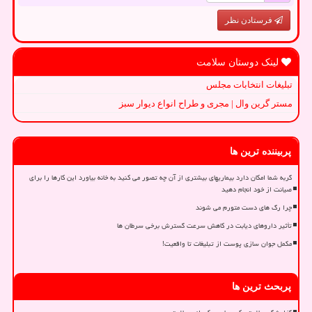
فرستادن نظر
لینک دوستان سلامت
تبلیغات انتخابات مجلس
مستر گرین وال | مجری و طراح انواع دیوار سبز
پربیننده ترین ها
گربه شما امکان دارد بیماریهای بیشتری از آن چه تصور می کنید به خانه بیاورد این کارها را برای
صیانت از خود انجام دهید
چرا رگ های دست متورم می شوند
تأثیر داروهای دیابت در کاهش سرعت گسترش برخی سرطان ها
مکمل جوان سازی پوست از تبلیغات تا واقعیت!
پربحث ترین ها