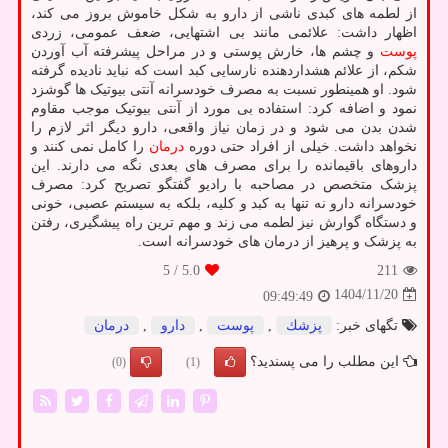
از لطمه های کبدی ناشی از دارو به شکل خاموش بروز می کند،
اظهار داشت: علائمی مانند بی اشتهایی، ضعف عمومی، زردی
پوست
و چشم ها، خارش پوستی و در مراحل پیشرفته آب آوردن
شکم، از علائم هشداردهنده نارسایی کبد است که نباید نادیده گرفته
شود. او همینطور نسبت به مصرف خودسرانه آنتی بیوتیک ها گوشزد
نمود و اضافه کرد: استفاده بی مورد از آنتی بیوتیک موجب مقاوم
شدن بدن می شود و در زمان نیاز واقعی، دارو دیگر اثر لازم را
نخواهد داشت. خیلی از افراد حتی دوره
درمان
را کامل نمی کنند و
داروهای باقیمانده را برای مصرف های بعدی نگه می دارند. این
پزشک متخصص در مصاحبه با رادیو گفتگو تصریح کرد: مصرف
خودسرانه دارو نه تنها به کبد و کلیه، بلکه به سیستم عصبی، خونی
و دستگاه گوارش نیز لطمه می زند و مهم ترین راه پیشگیری، رفتن
به پزشک و پرهیز از درمان های خودسرانه است.
/ 5
5.0
211
1404/11/20
09:49:49
تگهای خبر:
پزشك
,
پوست
,
دارو
,
درمان
این مطلب را می پسندید؟
(0)
(1)