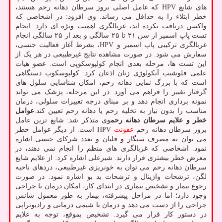
های شایع HPV که عامل اصلی بروز سرطان دهانه رحم هستند،
خطر ابتلاء را به حداقل می رساند. وی افزود: در اشخاصی که
واکسن دریافت نکرده اند، غربالگری اهمیت ویژه ای دارد. انجام
تست پاپ اسمیر از سن ۲۱ تا ۲۵ سالگی و بعد از ۲۵ سالگی انجام
غربالگری ترکیبی پاپ اسمیر و HPV، بشرط آغاز فعالیت جنسی،
سفارش می شود. در صورت مشاهده نتایج غیرطبیعی در هر یک از
این تست ها، مرحله بعدی انجام کولپوسکوپی است. عضو هیات
علمی فلوشیپ آنکولوژی زنان اذعان کرد: کولپوسکوپ دستگاهی
است که با بزرگ نمایی دهانه رحم، امکان شناسایی سلول های
گرفتار تغییر را فراهم می آورد. در این مرحله، پزشک می تواند
نمونه برداری انجام دهد و بر مبنای درجه تغییرات سلولی، درمان
مناسب را بدون نیاز به تخلیه رحم یا دهانه رحم تعیین کند.
عوامل
خطر و علایم سرطان دهانه رحم
وی متذکر شد: شایع ترین عامل
بروز سرطان دهانه رحم
عفونت
HPV است. از دیگر عوامل خطر
می توان به مصرف سیگار و قلیان و تعدد شرکای جنسی اشاره
نمود. اشخاصی که غربالگری های منظم را انجام نمی دهند، در
معرض خطر بیشتری قرار دارند. شیرعلی اشاره کرد: از علایم شایع
سرطان دهانه رحم می توان به خونریزی غیرطبیعی، دردهای ناحیه
لگن، ترشحات واژینال و ترشحات بد بو اشاره نمود. در صورت
رجوع بیمار و تشخیص بیماری در ابتدای کار، امکان درمان با جراحی
وجود دارد؛ اما در مراحل پیشرفته، بیمار به طور معمول شانس
جراحی را از دست می دهد و درمان با شیمی درمانی و رادیوتراپی
در دستور کار قرار می گیرد. تشخیص بموقع، توجه به علایم