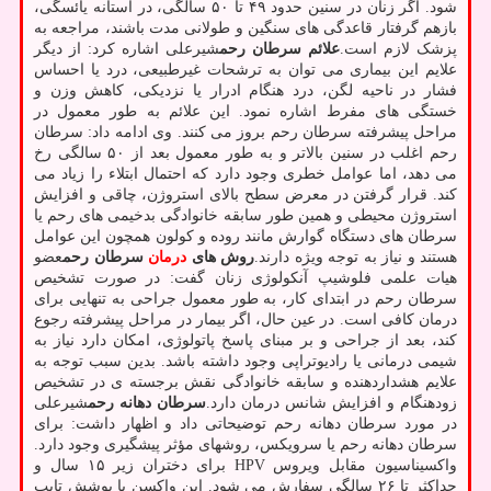
شود. اگر زنان در سنین حدود ۴۹ تا ۵۰ سالگی، در آستانه یائسگی،
بازهم گرفتار قاعدگی های سنگین و طولانی مدت باشند، مراجعه به
پزشک لازم است.
علائم سرطان رحم
شیرعلی اشاره کرد: از دیگر
علایم این بیماری می توان به ترشحات غیرطبیعی، درد یا احساس
فشار در ناحیه لگن، درد هنگام ادرار یا نزدیکی، کاهش وزن و
خستگی های مفرط اشاره نمود. این علائم به طور معمول در
مراحل پیشرفته سرطان رحم بروز می کنند. وی ادامه داد: سرطان
رحم اغلب در سنین بالاتر و به طور معمول بعد از ۵۰ سالگی رخ
می دهد، اما عوامل خطری وجود دارد که احتمال ابتلاء را زیاد می
کند. قرار گرفتن در معرض سطح بالای استروژن، چاقی و افزایش
استروژن محیطی و همین طور سابقه خانوادگی بدخیمی های رحم یا
سرطان های دستگاه گوارش مانند روده و کولون همچون این عوامل
هستند و نیاز به توجه ویژه دارند.
روش های
درمان
سرطان رحم
عضو
هیات علمی فلوشیپ آنکولوژی زنان گفت: در صورت تشخیص
سرطان رحم در ابتدای کار، به طور معمول جراحی به تنهایی برای
درمان کافی است. در عین حال، اگر بیمار در مراحل پیشرفته رجوع
کند، بعد از جراحی و بر مبنای پاسخ پاتولوژی، امکان دارد نیاز به
شیمی درمانی یا رادیوتراپی وجود داشته باشد. بدین سبب توجه به
علایم هشداردهنده و سابقه خانوادگی نقش برجسته ی در تشخیص
زودهنگام و افزایش شانس درمان دارد.
سرطان دهانه رحم
شیرعلی
در مورد سرطان دهانه رحم توضیحاتی داد و اظهار داشت: برای
سرطان دهانه رحم یا سرویکس، روشهای مؤثر پیشگیری وجود دارد.
واکسیناسیون مقابل ویروس HPV برای دختران زیر ۱۵ سال و
حداکثر تا ۲۶ سالگی سفارش می شود. این واکسن با پوشش تایپ