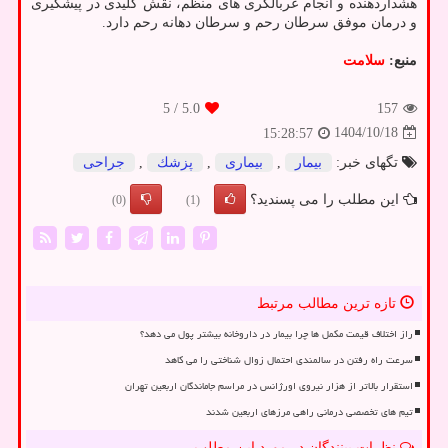
هشداردهنده و انجام غربالگری های منظم، نقش کلیدی در پیشگیری
و درمان موفق سرطان رحم و سرطان دهانه رحم دارد.
منبع:
سلامت
/ 5
5.0
157
1404/10/18
15:28:57
تگهای خبر:
بیمار
,
بیماری
,
پزشك
,
جراحی
این مطلب را می پسندید؟
(0)
(1)
تازه ترین مطالب مرتبط
راز اختلاف قیمت مکمل ها چرا بیمار در داروخانه بیشتر پول می دهد؟
سرعت راه رفتن در سالمندی احتمال زوال شناختی را می کاهد
استقرار بالاتر از هزار نیروی اورژانس در مراسم جاماندگان اربعین تهران
تیم های تخصصی درمانی راهی مرزهای اربعین شدند
نظرات بینندگان در مورد این مطلب