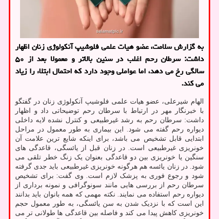
به گزارش سلامت، عضو هیات علمی فلوشیپ آنکولوژی زنان اظهار
داشت: سرطان رحم اغلب در سنین بالاتر و معمولا بعد از ۵۰
سالگی رخ می دهد، اما عواملی وجود دارد که احتمال ابتلاء را زیاد
می کند.
الهام شیرعلی، عضو هیات علمی فلوشیپ آنکولوژی زنان در گفتگو
با خبرنگار مهر در ارتباط با سرطان رحم توضیحاتی داد و اظهار
داشت: سرطان رحم به رشد غیرطبیعی و کنترل نشده لایه داخلی
دیواره رحم گفته می شود. این بیماری به طور معمول در مراحل
ابتدایی قابل تشخیص می باشد، برای اینکه شایع ترین علامت آن
خونریزی غیرطبیعی است. در زنان قبل از یائسگی، قاعدگی های
سنگین یا خونریزی بین دو قاعدگی بعنوان یک زنگ خطر تلقی می
شود. در زنان یائسه هم هرگونه خونریزی غیرطبیعی باید جدی گرفته
شود و رجوع فوری به پزشک لازم است. وی گفت: برای تشخیص
سرطان رحم از بررسی هایی مانند سونوگرافی و نمونه برداری از
دیواره رحم استفاده می نمایند. نکته مهمی که همه بانوان باید بدانند
این است که با نزدیک شدن به سن یائسگی، به طور معمول حجم
خونریزی کاهش پیدا می کند و فاصله بین قاعدگی ها طولانی تر می