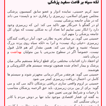
لکه سیاه بر قامت سفید پزشکی
سید کریم حسینی، نماینده ادوار و عضو سابق کمیسیون پزشکی
مجلس شورای اسلامی، زیرمیزی را رفتاری «بد و ناپسند» می داند
که در شأن جامعه پزشکی نیست.
او در گفتگو با خبرنگار مهر تاکید می کند: این که زیرمیزی وجود
دارد را انکار نمی نماییم اما تعداد آن به شکلی نیست که بتوان کل
جامعه پزشکی را متهم کرد.
حسینی می گوید; بر مبنای تجربه نظارتی خود، آمار دریافت کنندگان
زیرمیزی «خیلی زیاد نیست» و آنرا به «لکه سیاه روی پرده بزرگ
سینما» تشبیه و عنوان می کند: همین مقدار کم هم قابل قبول
نیست، خصوصاً اگر در سطوح مدیریتی یا بین متولیان
بهداشت
و
درمان باشد.
او اعتقاد دارد اقدامات مختلفی برای قطع ارتباط مستقیم مالی میان
پزشک و بیمار انجام شده همچون توسعه سیستم های الکترونیکی و
هوشمند.
حسینی می گوید: هرچقدر مراکز درمانی مجهزتر شوند و سیستم ها
کامل تر، احتمال دریافت زیرمیزی کمتر می شود.
حسینی بر لزوم واقعی سازی دریافتی پزشکان تاکید می کند و می
گوید: برای از بین بردن زیرمیزی، باید حق الزحمه پزشکان متناسب
با زحمات و شرایط تورمی تعیین شود.
به گفته او، فشار اقتصادی موجود نباید تنها بر دوش مردم یا کادر
درمان سنگینی کند.
این عضو سابق کمیسیون پزشکی مجلس، نقش نظارت را کلیدی