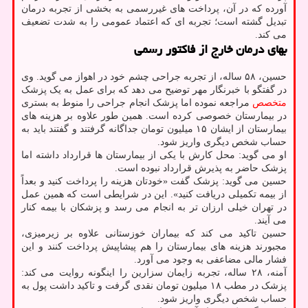
آورده که در آن، پرداخت های غیررسمی به بخشی از تجربه درمان
تبدیل گشته است؛ تجربه ای که اعتماد عمومی را به شدت تضعیف
می کند.
بهای درمان خارج از فاکتور رسمی
حسین، ۵۸ ساله، از تجربه جراحی چشم خود در اهواز می گوید. وی
در گفتگو با خبرنگار مهر توضیح می دهد که برای عمل به یک پزشک
متخصص
مراجعه نموده اما پزشک انجام جراحی را منوط به بستری
در بیمارستان خصوصی کرده است. همین طور علاوه بر هزینه های
بیمارستان از ایشان ۱۵ میلیون تومان جداگانه گرفتند و گفتند باید به
حساب شخص دیگری واریز شود.
او می گوید: محل کارش با یکی از بیمارستان ها قرارداد داشته اما
پزشک حاضر به پذیرش قرارداد نبوده است.
حسین می گوید: پزشک گفت «خودتان هزینه را پرداخت کنید و بعداً
از بیمه تکمیلی دریافت کنید». این در شرایطی است که همین عمل
در تهران خیلی ارزان تر به انجام می رسد و پزشکان با بیمه کنار
می آیند.
حسین تاکید می کند که بیماران خوزستانی علاوه بر زیرمیزی،
مجبورند هزینه های بیمارستان را هم پیشاپیش پرداخت کنند و این
فشار مالی مضاعفی به وجود می آورد.
آمنه، ۲۸ ساله، تجربه زایمان سزارین را اینگونه روایت می کند:
پزشک در مطب ۱۸ میلیون تومان نقدی گرفت و تاکید داشت پول به
حساب شخص دیگری واریز شود.