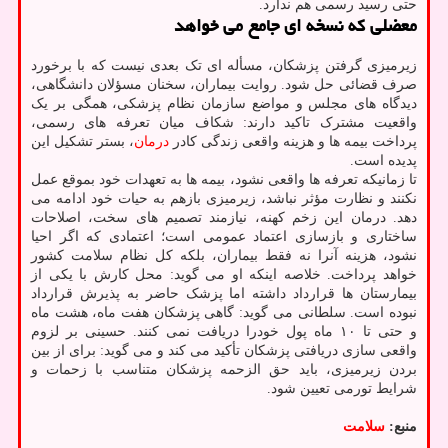
حتی رسید رسمی هم ندارد.
معضلی که نسخه ای جامع می خواهد
زیرمیزی گرفتن پزشکان، مسأله ای تک بعدی نیست که با برخورد
صرف قضائی حل شود. روایت بیماران، سخنان مسؤلان دانشگاهی،
دیدگاه های مجلس و مواضع سازمان نظام پزشکی، همگی بر یک
واقعیت مشترک تاکید دارند: شکاف میان تعرفه های رسمی،
پرداخت بیمه ها و هزینه واقعی زندگی کادر
درمان
، بستر تشکیل این
پدیده است.
تا زمانیکه تعرفه ها واقعی نشود، بیمه ها به تعهدات خود بموقع عمل
نکنند و نظارت مؤثر نباشد، زیرمیزی بازهم به حیات خود ادامه می
دهد. درمان این زخم کهنه، نیازمند تصمیم های سخت، اصلاحات
ساختاری و بازسازی اعتماد عمومی است؛ اعتمادی که اگر احیا
نشود، هزینه آنرا نه فقط بیماران، بلکه کل نظام سلامت کشور
خواهد پرداخت. خلاصه اینکه او می گوید: محل کارش با یکی از
بیمارستان ها قرارداد داشته اما پزشک حاضر به پذیرش قرارداد
نبوده است. سلطانی می گوید: گاهی پزشکان هفت ماه، هشت ماه
و حتی تا ۱۰ ماه پول خودرا دریافت نمی کنند. حسینی بر لزوم
واقعی سازی دریافتی پزشکان تأکید می کند و می گوید: برای از بین
بردن زیرمیزی، باید حق الزحمه پزشکان متناسب با زحمات و
شرایط تورمی تعیین شود.
منبع:
سلامت