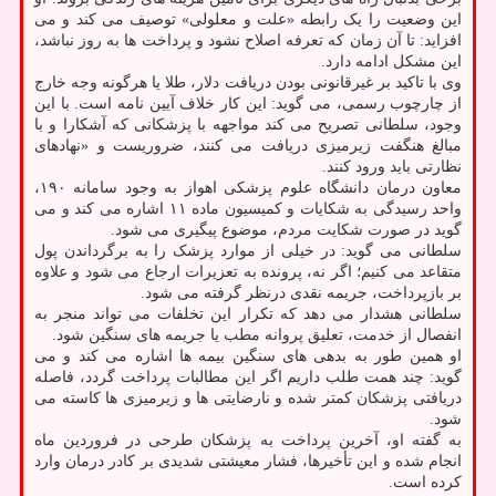
این وضعیت را یک رابطه «علت و معلولی» توصیف می کند و می
افزاید: تا آن زمان که تعرفه اصلاح نشود و پرداخت ها به روز نباشد،
این مشکل ادامه دارد.
وی با تاکید بر غیرقانونی بودن دریافت دلار، طلا یا هرگونه وجه خارج
از چارچوب رسمی، می گوید: این کار خلاف آیین نامه است. با این
وجود، سلطانی تصریح می کند مواجهه با پزشکانی که آشکارا و با
مبالغ هنگفت زیرمیزی دریافت می کنند، ضروریست و «نهادهای
نظارتی باید ورود کنند.
معاون درمان دانشگاه علوم پزشکی اهواز به وجود سامانه ۱۹۰،
واحد رسیدگی به شکایات و کمیسیون ماده ۱۱ اشاره می کند و می
گوید در صورت شکایت مردم، موضوع پیگیری می شود.
سلطانی می گوید: در خیلی از موارد پزشک را به برگرداندن پول
متقاعد می کنیم؛ اگر نه، پرونده به تعزیرات ارجاع می شود و علاوه
بر بازپرداخت، جریمه نقدی درنظر گرفته می شود.
سلطانی هشدار می دهد که تکرار این تخلفات می تواند منجر به
انفصال از خدمت، تعلیق پروانه مطب یا جریمه های سنگین شود.
او همین طور به بدهی های سنگین بیمه ها اشاره می کند و می
گوید: چند همت طلب داریم اگر این مطالبات پرداخت گردد، فاصله
دریافتی پزشکان کمتر شده و نارضایتی ها و زیرمیزی ها کاسته می
شود.
به گفته او، آخرین پرداخت به پزشکان طرحی در فروردین ماه
انجام شده و این تأخیرها، فشار معیشتی شدیدی بر کادر درمان وارد
کرده است.