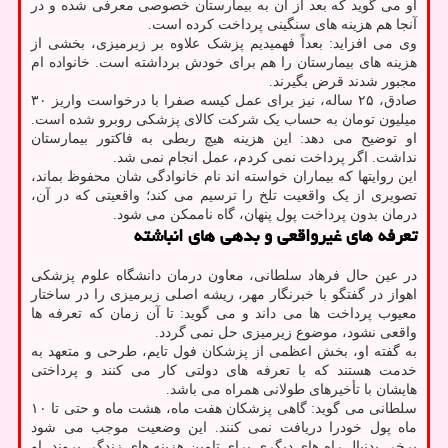
او می گوید که بعد از آن به بیمارستان خصوصی معرفی شده و در
آنجا هم هزینه های سنگینی پرداخت کرده است.
وی می افزاید: بعداً فهمیدیم پزشک علاوه بر زیرمیزی، بخشی از
هزینه های بیمارستان را هم برای خودش برداشته است. خانواده ام
مجبور شدند قرض بگیرند.
صادق، ۲۵ ساله، نیز برای عمل کیسه صفرا با درخواست واریز ۳۰
میلیون تومان به حساب یک شرکت کالای پزشکی روبرو شده است.
او توضیح می دهد: این هزینه هیچ ربطی به فاکتور بیمارستان
نداشت. اگر پرداخت نمی کردم، عمل انجام نمی شد.
این روایتها که بیماران خواسته اند نام خانوادگی شان محفوظ بماند،
تصویری از یک واقعیت تلخ را ترسیم می کند؛ واقعیتی که در آن،
درمان بدون پرداخت پول پنهان، گاه ناممکن می شود.
تعرفه های غیرواقعی و بدهی های انباشته
در عین حال فرهاد سلطانی، معاون درمان دانشگاه علوم پزشکی
اهواز در گفتگو با خبرنگار مهر، ریشه اصلی زیرمیزی را در ساختار
معیوب پرداخت ها می داند و می گوید: تا آن زمان که تعرفه ها
واقعی نشود، موضوع زیرمیزی حل نمی گردد.
به گفته او، بخش اعظمی از پزشکان فول تایم، طرحی و متعهد به
خدمت هستند که با تعرفه های دولتی کار می کنند و پرداختی
هایشان با تأخیرهای طولانی همراه می باشد.
سلطانی می گوید: گاهی پزشکان هفت ماه، هشت ماه و حتی تا ۱۰
ماه پول خودرا دریافت نمی کنند. این وضعیت موجب می شود
برخی بدنبال راه های دیگری برای تامین هزینه های زندگی بروند. او