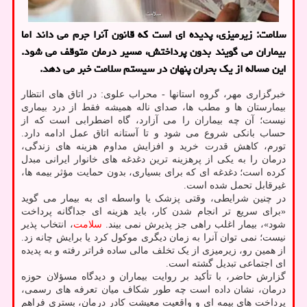
سلامت: زیرمیزی، پدیده ای است که قانون آنرا جرم می داند اما
بیماران می گویند بدون پرداختش، مسیر درمان متوقف می شود.
این مساله از یک بحران پنهان در سیستم سلامت خبر می دهد.
خبرگزاری مهر، گروه استانها - محراب علوی: در اتاق های انتظار
بیمارستان ها و مطب ها، صدای ناله همیشه فقط از درد بیماری
نیست؛ آن چه بیماران را می آزارد، گاه اضطرابی است که از
حساب بانکی شروع می شود و تا آستانه اتاق عمل ادامه دارد.
تورم، کاهش قدرت خرید و افزایش مداوم هزینه های زندگی،
درمان را به یکی از پرهزینه ترین دغدغه های خانوار ایرانی مبدل
کرده است؛ دغدغه ای که برای بسیاری، بدون حمایت مؤثر بیمه ها،
غیرقابل تحمل شده است.
در چنین شرایطی، وقتی پزشک یا واسطه ای به بیمار می گوید
«برای سریع تر انجام شدن کار، باید هزینه ای جداگانه پرداخت
شود»، بیمار اغلب راهی جز پذیرش نمی بیند.
سلامت
، انتخاب پذیر
نیست؛ نمی توان آنرا به زمان دیگری موکول کرد یا برایش چانه زد.
از همین رو، زیرمیزی از یک تخلف مالی ساده فراتر رفته و به پدیده
ای اجتماعی تبدیل گشته است.
گزارش حاضر، با تأکید بر روایت بیماران و دیدگاه مسؤلان حوزه
درمان، نشان داده است چه طور شکاف میان تعرفه های رسمی،
پرداخت های بیمه ای و واقعیت معیشت کادر درمان، بستری فراهم