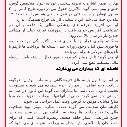
بهادری ضمن اشاره به تجربه شخصی خود به عنوان متخصص گوش،
حلق و بینی، می گوید: بالاترین حقوق من در دوره طرح کمتر از ۲۰
میلیون تومان بوده. دریافتی هر عمل جراحی هم پس از هشت تا ۱۲
ماه پرداخت می شد. این با سختی کار یک جراح هماهنگی ندارد.
او می افزاید: تعرفه های پزشکی سالی یک دفعه و آن هم
غیرواقعی افزایش خواهد یافت در صورتیکه تعرفه خیلی از مشاغل
چندین بار در سال بالا می رود.
به گفته بهادری، قرار بود با اجرای نسخه الکترونیکی، پرداخت بیمه
ها فوری شود اما با وجود روزانه شدن نسخه ها، پرداخت ها بازهم با
تأخیرهای طولانی همراه می باشد.
او می گوید: تا آن زمان که بیمه حضور فعال نداشته باشد، رابطه
مالی مستقیم قطع نمی گردد.
فاصله ای که بیماران می پردازند
بر اساس قانون پایانه های فروشگاهی و سامانه مودیان، هرگونه
دریافت وجه اضافی از بیماران جرم شمرده می شود و مستوجب
تعقیب قانونی می باشد اما بیماران می گویند این قانون در عمل به
درستی اجرا نمی گردد. خیلی از آنها تنها با پرداخت «هزینه مطب» یا
مبالغ مشابه، موفق به گرفتن وقت عمل جراحی می شوند.
کارشناسان سلامت می گویند ضعف نظارت مؤثر، نبود شفافیت
مالی و تأخیر پرداخت ها، زمینه ساز ادامه این پدیده شده است. در
چنین شرایطی، بیمار حلقه ضعیف زنجیره است؛ کسی که برای
حفظ جان یا سلامتی اش، وادار به پرداخت هزینه ای می شود که