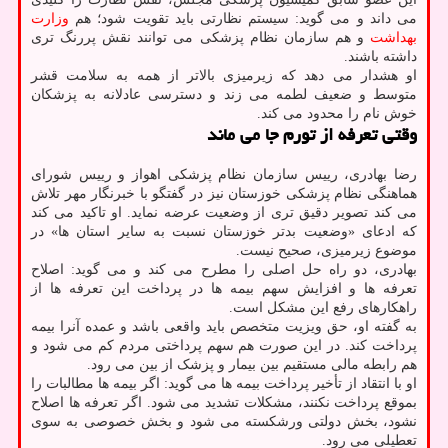
می داند و می گوید: سیستم نظارتی باید تقویت شود؛ هم
وزارت
بهداشت
و هم سازمان نظام پزشکی می توانند نقش پررنگ تری
داشته باشند.
او هشدار می دهد که زیرمیزی بالاتر از همه به سلامت قشر
متوسط و ضعیف لطمه می زند و دسترسی عادلانه به پزشکان
خوش نام را محدود می کند.
وقتی تعرفه از تورم جا می ماند
رضا بهادری، رییس سازمان نظام پزشکی اهواز و رییس شورای
هماهنگی نظام پزشکی خوزستان نیز در گفتگو با خبرنگار مهر تلاش
می کند تصویر دقیق تری از وضعیت عرضه نماید. او تاکید می کند
که ادعای «وضعیت بدتر خوزستان نسبت به سایر استان ها» در
موضوع زیرمیزی، صحیح نیست.
بهادری، دو راه حل اصلی را مطرح می کند و می گوید: اصلاح
تعرفه ها و افزایش سهم بیمه ها در پرداخت این تعرفه ها از
راهکارهای رفع این مشکل است.
به گفته او، حق ویزیت متخصص باید واقعی باشد و عمده آنرا بیمه
پرداخت کند. در این صورت هم سهم پرداختی مردم کم می شود و
هم رابطه مالی مستقیم بین بیمار و پزشک از بین می رود.
او با انتقاد از تأخیر پرداخت بیمه ها می گوید: اگر بیمه ها مطالبات را
بموقع پرداخت نکنند، مشکلات تشدید می شود. اگر تعرفه ها اصلاح
نشود، بخش دولتی ورشکسته می شود و بخش خصوصی به سوی
تعطیلی می رود.