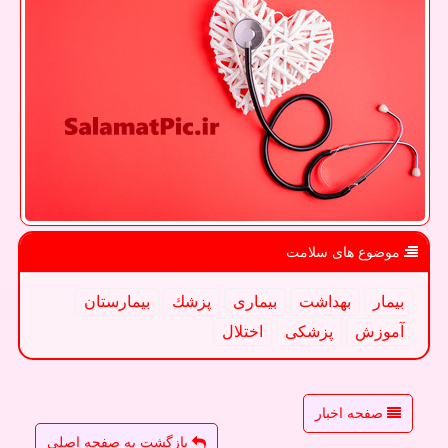
موضوع های سلامت
بیمار
بهداشت
بیماری
پزشك
بیمارستان
آموزش
پزشكی
اختلال
صفحه اخبار
بازگشت به صفحه اصلی