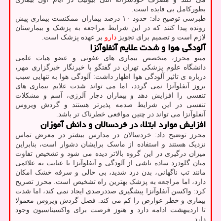
بطورکامل بی فایده است.
طبرسی توضیح داد: حدود ۱۰ درصد بیماران ممکنست بیماری پیش
رونده پیدا کنند که در این شرایط مراجعه به پزشک و بیمارستان
لازم است و تصمیم برای تجویز
دارو
بر عهده پزشک است.
آلودگی هوا و شدت علایم آنفلوآنزا
مینو محرز، متخصص بیماری های عفونی و عضو هیات علمی
دانشگاه علوم پزشکی تهران در گفتگو با خبرنگار خبرگزاری مهر،
درباره ی تاثیر آلودگی هوا اظهار داشت: آلودگی هوا به تنهایی سبب
بروز آنفلوآنزا نمی گردد، اما می تواند شدت علایم بیماری های
تنفسی را افزایش دهد و بیماران دچار آلرژی، آسم و مشکلات
تنفسی در این شرایط صدمه پذیرتر هستند و گردش ویروس
آنفلوآنزا می تواند در چنین مواقعی خطرناک تر باشد.
افزایش موارد ابتلاء در خردسالان و دانش آموزان
محرز توضیح داد: خردسالان در مدارس بیشتر در معرض تماس
نزدیک هستند و استفاده از ماسک برایشان دشوار است، بنابراین
میزان درگیری در این گروه بالاتر دیده می شود و تشخیص تفاوت
میان گلودرد ساده ناشی از آلودگی و آنفلوآنزا با عنایت به علائمی
مانند تب ناگهانی، بدن درد شدید، بی حالی و سرفه خشک امکان
دارد، اما مراجعه به پزشک بهترین راه تشخیص است. محرز تصریح
کرد: واکسن آنفلوآنزا پیشگیری صددرصدی ایجاد نمی کند، اما شدت
بیماری و خطر عوارض را کم می کند. فصل گردش ویروس معمولا
تا اردیبهشت ادامه دارد و هنوز فرصت برای واکسیناسیون وجود
دارد.