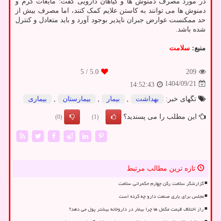
در مورد مصرف دمنوش ها و گیاهان دارویی گفت: مایعات گرم و
دمنوش ها می توانند به کاستن علایم کمک کنند، اما مصرف بیش از
حد ممکنست عوارض جبران ناپذیر بوجود آورد و باید متعادل و کنترل
شده باشد.
منبع:
سلامت
/ 5
5.0
209
1404/09/21
14:52:43
تگهای خبر:
بهداشت
,
بیمار
,
بیمارستان
,
بیماری
این مطلب را می پسندید؟
(0)
(1)
تازه ترین مطالب مرتبط
گزارشگر سلامت رکن چهارم حکمرانی سلامت
مجلس برای یاری صنعت دارو چه کرده است
راز اختلاف قیمت مکمل ها چرا بیمار در داروخانه بیشتر پول می دهد؟