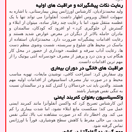
رعایت نکات پیشگیرانه و مراقبت های اولیه
ولید محمدنژادیان، کارشناس اورژانس پیش بیمارستانی، با اشاره به
سهولت انتقال ویروس اظهار داشت: آنفلوآنزا می تواند تنها با یک
عطسه منتقل شود، اما با رعایت چند رفتار ساده، میتوان از ابتلاء و
گسترش آن جلوگیری کرد.» او افزود که کودکان، سالمندان و
مادران حامله بالاتر از دیگران در معرض عوارض شدید هستند و
رعایت اقدامات پیشگیرانه ضرورت دارد. محمدنژادیان استفاده از
ماسک در محیط های شلوغ و سربسته، شست وشوی منظم دست
ها، رعایت آداب سرفه و عطسه، خودداری از حضور در محل کار
هنگام تب و بدن درد و پرهیز از مصرف خودسرانه آنتی بیوتیک را از
مهم ترین اقدامات دانست.
مراقبت های خانگی در دوران بیماری
وی سفارش کرد: استراحت کافی، نوشیدن مایعات، تهویه مناسب
محیط و در صورت نیاز مصرف استامینوفن از اقدامات اولیه مهم
هستند. والدین باید تب خردسالان را کنترل کنند و در سالمندان نسبت
به تنگی نفس هوشیار باشند.
واکسیناسیون بعنوان کمربند ایمنی
این کارشناس تصریح کرد که واکسن آنفلوآنزا مانند کمربند ایمنی
عمل می کند؛ ممکنست مانع ابتلاء نشود، اما شدت بیماری را کم
می کند. وی اخطار داد که در صورت مشاهده تب بالا، تنگی نفس
شدید، بی حالی مفرط یا کاهش سطح هوشیاری، فوراً با اورژانس
تماس گرفته شود.
موج گسترده آنفلوآنزا در کشور