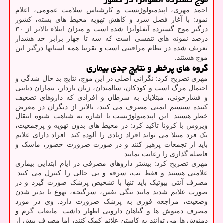
احمد مهری، اپیدمیولوژیست و کارشناس سلامت عمومی، اعلام
نمود: با آغاز فصل سرد و کاهش تهویه محیط های بسته، کشور
درگیر موج گسترده آنفلوآنزا شده است و میزان ابتلاء بالاتر از ۳۰
درصد نمونه های تنفسی است که سه تا چهار برابر حد هشدار
تعریف شده در نظام مراقبتی است و تقریبا همه استانها درگیر این
موج هستند.
گروه های پرخطر و نتایج جدی بیماری
مهری تصریح کرد: نگرانی اصلی در این موج، نتایج بد حال شدگی و
احتمال مرگ است و کودکان، سالمندان، زنان باردار، بیماران دیابتی
و فشارخونی، مبتلایان به سرطان و افرادی که داروهای تضعیف
کننده سیستم ایمنی مصرف می کنند، بالاتر از دیگران در معرض
خطر هستند. این اپیدمیولوژیست با اشاره به شباهت شیوه انتقال
ویروس با کرونا تاکید کرد: در محیط های بدون تهویه و پرجمعیت،
یک فرد مبتلا می تواند افراد زیادی را آلوده کند. افراد دارای علایم
باید از تجمعات پرهیز کنند و در صورت ضرورت حضور، ماسک و
فاصله گذاری را رعایت نمایند.
مهری تصریح کرد: بیشتر داروهای مصرفی در ایام ابتدایی بیماری
علامتی هستند و فقط تب، سرفه و بی حالی را کنترل می کنند.
مصرف آنتی بیوتیک باید تنها با تشخیص پزشک صورت گیرد و در
صورت علایم شدید مانند تنگی نفس، سرگیجه، تهوع یا بدتر شدن
وضعیت، مراجعه فوری به پزشک ضرورت دارد. وی در مورد
مصرف دمنوش ها و گیاهان دارویی اظهار داشت: مایعات گرم و
دمنوش ها می توانند به کاستن علائم کمک کنند، اما مصرف بیش از