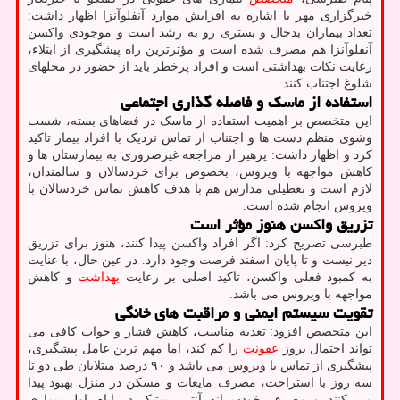
خبرگزاری مهر با اشاره به افزایش موارد آنفلوآنزا اظهار داشت:
تعداد بیماران بدحال و بستری رو به رشد است و موجودی واکسن
آنفلوآنزا هم مصرف شده است و مؤثرترین راه پیشگیری از ابتلاء،
رعایت نکات بهداشتی است و افراد پرخطر باید از حضور در محلهای
شلوغ اجتناب کنند.
استفاده از ماسک و فاصله گذاری اجتماعی
این متخصص بر اهمیت استفاده از ماسک در فضاهای بسته، شست
وشوی منظم دست ها و اجتناب از تماس نزدیک با افراد بیمار تاکید
کرد و اظهار داشت: پرهیز از مراجعه غیرضروری به بیمارستان ها و
کاهش مواجهه با ویروس، بخصوص برای خردسالان و سالمندان،
لازم است و تعطیلی مدارس هم با هدف کاهش تماس خردسالان با
ویروس انجام شده است.
تزریق واکسن هنوز مؤثر است
طبرسی تصریح کرد: اگر افراد واکسن پیدا کنند، هنوز برای تزریق
دیر نیست و تا پایان اسفند فرصت وجود دارد. در عین حال، با عنایت
به کمبود فعلی واکسن، تاکید اصلی بر رعایت
بهداشت
و کاهش
مواجهه با ویروس می باشد.
تقویت سیستم ایمنی و مراقبت های خانگی
این متخصص افزود: تغذیه مناسب، کاهش فشار و خواب کافی می
تواند احتمال بروز
عفونت
را کم کند، اما مهم ترین عامل پیشگیری،
پیشگیری از تماس با ویروس می باشد و ۹۰ درصد مبتلایان طی دو تا
سه روز با استراحت، مصرف مایعات و مسکن در منزل بهبود پیدا
می کنند و مصرف خودسرانه آنتی بیوتیک در ایام اول بیماری