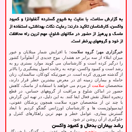
به گزارش سلامت، با عنایت به شیوع گسترده آنفلوانزا و کمبود
واکسن، کارشناسان تاکید دارند: رعایت نکات بهداشتی، استفاده از
ماسک و پرهیز از حضور در مکانهای شلوغ، مهم ترین راه محافظت
از خود و گروههای پرخطر است.
خبرگزاری مهر؛ گروه سلامت:
با افزایش شمار مبتلایان و عبور
میزان ابتلاء از سه برابر حد هشدار، موج جدیدی از آنفلوآنزا کشور
را درگیر کرده است و کارشناسان می گویند موارد بستری رو به
رشد است و کمبود واکسن، توجه به رعایت اصول پیشگیری را بالاتر
از گذشته ضروری کرده است. در صورتیکه کودکان، سالمندان، زنان
حامله و بیماران زمینه ای در معرض بیشترین خطر قرار دارند،
متخصصان
سلامت
از مردم می خواهند با استفاده از ماسک، کاهش
حضور در اماکن شلوغ و مراقبت از گروههای حساس، در قطع
زنجیره انتقال نقش فعال ایفا کنند. به این دلیل، در تهیه این گزارش
با چند تن از متخصصان حوزه سلامت همچون پزشکان عفونی،
اپیدمیولوژیست ها و کارشناسان اورژانس گفتگو کردیم تا ابعاد
گسترش بیماری، عوامل خطر و مهم ترین راهکارهای کنترل و
جلوگیری از آن روشن تر شود.
رشد بیماران بدحال و کمبود واکسن
پیام طبرسی،
متخصص
بیماری های عفونی در گفتگو با خبرنگار