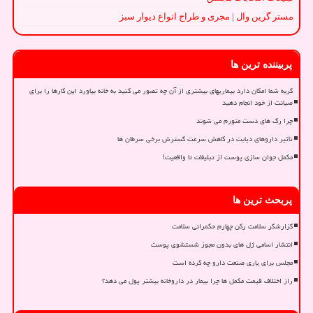
مستر گرین وال | مجری و طراح انواع دیوار سبز
پربیننده ترین ها
گربه شما امکان دارد بیماریهای بیشتری از آن چه تصور می کنید به خانه بیاورد این کارها را برای
صیانت از خود انجام دهید
چرا رگ های دست متورم می شوند
تأثیر داروهای دیابت در کاهش سرعت گسترش برخی سرطان ها
مکمل جوان سازی پوست از تبلیغات تا واقعیت!
پربحث ترین ها
گزارشگر سلامت رکن چهارم حکمرانی سلامت
انتشار اسامی ژل های بدون مجوز شستشوی پوست
مجلس برای یاری صنعت دارو چه کرده است
راز اختلاف قیمت مکمل ها چرا بیمار در داروخانه بیشتر پول می دهد؟