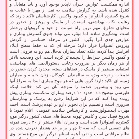
اندازه ممکنست عوارض جبران ناپذیر بوجود آورد و باید متعادل و
کنترل شده باشد. به گزارش سلامت به نقل از مهر؛ با عنایت به
شیوع گسترده آنفلوآنزا و کمبود واکسن، کارشناسان تاکید دارند که
رعایت نکات بهداشتی، استفاده از ماسک و پرهیز از حضور در
محلهای شلوغ، مهم ترین راه صیانت از خود و گروههای پرخطر
است. پیشگیری ساده، اما مؤثر، می تواند جلوی گسترش بیماری و
عوارض جدی آنرا بگیرد. کشور در مرحله حساسی از گردش
ویروس آنفلوآنزا قرار دارد؛ مرحله ای که نه فقط سطح ابتلاء
افزایش پیدا کرده، بلکه تعداد بیماران بدحال هم رو به فزونی است
و کمبود واکسن شرایط را پیچیده تر کرده است. این وضعیت بالاتر
از هر زمان دیگر بر ضرورت رعایت دستورالعمل های بهداشتی،
استفاده مستمر از ماسک در فضاهای بسته، محدود کردن حضور در
تجمعات و توجه ویژه به سالمندان، کودکان، زنان حامله و بیماران
زمینه ای تاکید دارد؛ گروه هایی که هر موج بیماری ابتدا به سراغ آنها
می رود و بیشترین صدمه را متوجه آنان می کند. خلاصه اینکه
طبرسی توضیح داد: حدود ۱۰ درصد بیماران ممکنست بیماری پیش
رونده پیدا کنند که در این شرایط رفتن به پزشک و بیمارستان
ضروری است و تصمیم برای تجویز دارو بر عهده پزشک است. احمد
مهری، اپیدمیولوژیست و کارشناس سلامت عمومی، اعلام نمود: با
شروع فصل سرد و کاهش تهویه محیط های بسته، کشور درگیر موج
گسترده آنفلوانزا شده است و میزان ابتلاء بیشتر از ۳۰ درصد نمونه
های تنفسی است که سه تا چهار برابر حد هشدار تعریف شده در
نظام مراقبتی است و تقریباً همه استانها درگیر این موج هستند. وی