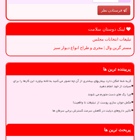
فرستادن نظر
لینک دوستان سلامت
تبلیغات انتخابات مجلس
مستر گرین وال | مجری و طراح انواع دیوار سبز
پربیننده ترین ها
گربه شما امکان دارد بیماریهای بیشتری از آن چه تصور می کنید به خانه بیاورد این کارها را برای
صیانت از خود انجام دهید
چرا رگ های دست متورم می شوند
مکمل جوان سازی پوست از تبلیغات تا واقعیت!
تأثیر داروهای دیابت در کاهش سرعت گسترش برخی سرطان ها
پربحث ترین ها