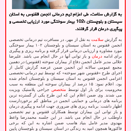
به گزارش سلامت، طی اعزام تیم درمانی انجمن ققنوس به استان
سیستان و بلوچستان ؛102 بیمار سوختگی مورد ارزیابی تخصصی و
پیگیری درمان قرار گرفتند.
به گزارش
سلامت
به نقل از مهر، در مسافرت تیم درمانی تخصصی
انجمن ققنوس به استان سیستان و بلوچستان ۱۰۲ بیمار سوختگی
مورد مشاوره و ارزیابی درمانی قرار گرفته و برنامه ریزی و پیگیری
برای ادامه
درمان
و باز توانی آنها در حال انجام می باشد. علیرضا
جلالی مدیر عامل انجمن دفاع از بیماران سوخته (ققنوس) در دهمین
مجمع عمومی سالانه این انجمن ضمن عرضه گزارش کامل از
اجرای طرح «ققنوس شهر سوخته» که توسط تیم درمانی-تخصصی
اعزامی انجمن ققنوس به استان سیستان و بلوچستان انجام شده
بود، اعلام نمود: ۱۵ درصد از بیماران سوخته این منطقه به سبب
محرومیت برای بار اول توسط
متخصص
جراحی پلاستیک ویزیت
می شدند. وی ضمن اعلام این که این طرح یکی از گسترده ترین
برنامه های درمانی و حمایتی انجمن در مناطق کم برخوردارست
اظهار داشت: برنامه ریزی های ضروری جهت ادامه و پیگیری درمان
و باز توانی این بیماران توسط همکاران ققنوس و تیم تخصصی
داوطلب در حال انجام می باشد. در این جلسه محمدرضا واعظ
مهدوی مدیر عامل بنیاد هاسب ضمن اشاره به این که برخی
فاکتورها همچون امید به زندگی در استان سیستان و بلوچستان پایین