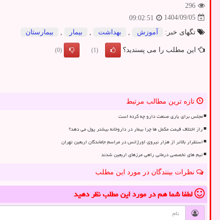
296
1404/09/05
09:02:51
تگهای خبر:
آموزش
,
بهداشت
,
بیمار
,
بیمارستان
این مطلب را می پسندید؟
(0)
(1)
تازه ترین مطالب مرتبط
مجلس برای یاری صنعت دارو چه کرده است
راز اختلاف قیمت مکمل ها چرا بیمار در داروخانه بیشتر پول می دهد؟
استقرار بالاتر از هزار نیروی اورژانس در مراسم جاماندگان اربعین تهران
تیم های تخصصی درمانی راهی مرزهای اربعین شدند
نظرات بینندگان در مورد این مطلب
لطفا شما هم
در مورد این مطلب
نظر دهید