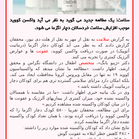
سلامت: یک مطالعه جدید می گوید به نظر می آید واکسن کووید
موجب افزایش سلامت خردسالان دچار اگزما می شود.
به گزارش
سلامت
به نقل از مهر به نقل از هلث دی نیوز، محققان
گزارش دادند که به نظر می آید کودکان دچار اگزما (درماتیت
آتوپیک) در صورت دریافت واکسن کووید،
عفونت
ها و عوارض
آلرژیک کمتری را تجربه می کنند.
دکتر «ژیبو یانگ»،
متخصص
اطفال در دانشگاه تگزاس و محقق
ارشد، اظهار داشت: «مطالعه ما نشان میدهد که واکسیناسیون
کووید ۱۹ نه تنها در مقابل ویروس کرونا محافظت ایجاد می کند،
بلکه امکان دارد مزایای سلامتی گسترده تری هم برای کودکان دچار
درماتیت آتوپیک داشته باشد.»
وی در یک بیانیه خبری اظهار داشت: «ما در مقایسه با همسالان
واکسینه نشده خود، میزان کمتری از بیماریهای آلرژیک و عفونت ها
را در میان کودکان واکسینه شده مشاهده کردیم.»
برای این مطالعه، محققان تقریبا ۵۸۰۰ کودک دچار اگزما را که
واکسن کووید را دریافت کرده بودند، با همان تعداد کودک واکسینه
نشده دچار اگزما مقایسه کردند.
نتایج نشان داد که کودکان واکسینه شده موارد زیر را داشتند:
• ۳۸٪ کاهش خطر ابتلاء به عفونت گوش