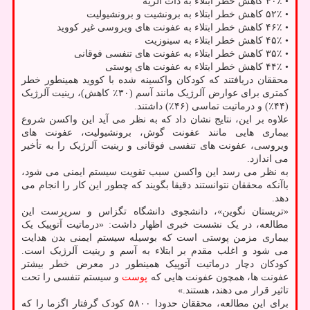
• ۴۰٪ کاهش خطر ابتلاء به ذات الریه
• ۵۲٪ کاهش خطر ابتلاء به برونشیت و برونشیولیت
• ۴۶٪ کاهش خطر ابتلاء به عفونت های ویروسی غیر کووید
• ۴۵٪ کاهش خطر ابتلاء به سینوزیت
• ۳۵٪ کاهش خطر ابتلاء به عفونت های تنفسی فوقانی
• ۴۴٪ کاهش خطر ابتلاء به عفونت های پوستی
محققان دریافتند که کودکان واکسینه شده با کووید همینطور خطر
کمتری برای عوارض آلرژیک مانند آسم (۳۰٪ کاهش)، رینیت آلرژیک
(۴۴٪) و درماتیت تماسی (۴۶٪) داشتند.
علاوه بر این، نتایج نشان داد که به نظر می آید این واکسن شروع
بیماری هایی مانند عفونت گوش، برونشیولیت، عفونت های
ویروسی، عفونت های تنفسی فوقانی و رینیت آلرژیک را به تأخیر
می اندازد.
به نظر می رسد این واکسن سبب تقویت سیستم ایمنی می شود،
باآنکه محققان نتوانستند دقیقا بگویند که چطور این کار را انجام می
دهد.
«تریستان نگوین»، دانشجوی دانشگاه تگزاس و سرپرست این
مطالعه، در یک نشست خبری اظهار داشت: «درماتیت آتوپیک یک
بیماری مزمن پوستی است که بوسیله سیستم ایمنی بدن هدایت
می شود و اغلب مقدم بر ابتلاء به آسم و رینیت آلرژیک است.
کودکان دچار درماتیت آتوپیک همینطور در معرض خطر بیشتر
عفونت ها، همچون عفونت هایی که
پوست
و سیستم تنفسی را تحت
تاثیر قرار می دهند، هستند.»
برای این مطالعه، محققان حدودا ۵۸۰۰ کودک گرفتار اگزما را که