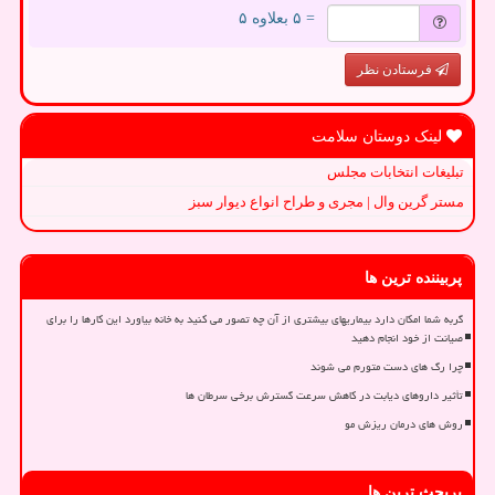
= ۵ بعلاوه ۵
فرستادن نظر
لینک دوستان سلامت
تبلیغات انتخابات مجلس
مستر گرین وال | مجری و طراح انواع دیوار سبز
پربیننده ترین ها
گربه شما امکان دارد بیماریهای بیشتری از آن چه تصور می کنید به خانه بیاورد این کارها را برای
صیانت از خود انجام دهید
چرا رگ های دست متورم می شوند
تأثیر داروهای دیابت در کاهش سرعت گسترش برخی سرطان ها
روش های درمان ریزش مو
پربحث ترین ها