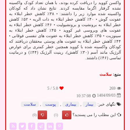
واکسن کووید را دریافت کرده بودند، با همان تعداد کودک واکسینه
نشده گرفتار اگزما مقایسه کردند. نتایج نشان داد که کودکان
واکسینه شده موارد زیر را داشتند: • ۳۸٪ کاهش خطر ابتلاء به
عفونت گوش • ۴۰٪ کاهش خطر ابتلاء به ذات الریه • ۵۲٪ کاهش
خطر ابتلاء به برونشیت و برونشیولیت • ۴۶٪ کاهش خطر ابتلاء به
عفونت های ویروسی غیر کووید • ۴۵٪ کاهش خطر ابتلاء به
سینوزیت • ۳۵٪ کاهش خطر ابتلاء به عفونت های تنفسی فوقانی •
۴۴٪ کاهش خطر ابتلاء به عفونت های پوستی محققان دریافتند که
کودکان واکسینه شده با کووید همچنین خطر کمتری برای عوارض
آلرژیک مانند آسم (۳۰٪ کاهش)، رینیت آلرژیک (۴۴٪) و درماتیت
تماسی (۴۶٪) داشتند.
منبع:
سلامت
/ 5
5.0
269
1404/09/03
10:37:08
تگهای خبر:
بیمار
,
بیماری
,
پوست
,
سلامت
این مطلب را می پسندید؟
(0)
(1)