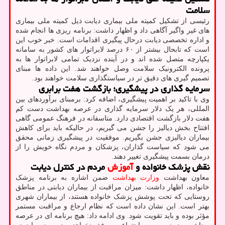
سلامت
رئیسی از تشکیل کمیته ملی بیماری دیابت ذیل کمیته ملی بیماری
های غیر واگیر آگاهی داد و اظهار داشت: برنامه ریزی ها انجام شده
و اداره تخصصی دیابت درحال پیگیری اقدامات است. خبر خوب این
است که تابحال بیشتر از ۶۰ درصد لابراتوار های کشور به سامانه
یکپارچه متصل شده اند و در آینده نزدیک تمامی لابراتوار ها به
پرونده الکترونیک سلامت وصل خواهند شد. این داده ها مبنای
تصمیم گیری های دقیق تر در سیاستگذاری سلامت خواهند بود.
سرمایه گذاری در پیشگیری؛ بازگشت هفت برابری
وی با تاکید بر اهمیت پیشگیری، اضافه کرد: برمبنای برآوردهای بین
المللی، هر یک دلار سرمایه گذاری در عرصه بهداشت دست کم
هفت دلار بازگشت اقتصادی دارد. متاسفانه در فرهنگ عمومی گاهی
افتتاح بخش دیالیز را جشن می گیریم، در حالیکه باید برای کاهش
بیماران دیالیزی جشن بگیریم. موفقیت در پیشگیری زمانی محقق
می شود که سیاست گذاران، پزشکان و مردم نگاه خویش را از
درمان بسمت پیشگیری تغییر دهند.
نقش پزشک خانواده و
آموزش
مردم در کنترل دیابت
معاون بهداشت
وزارت بهداشت
ضمن اشاره به برنامه پزشک
خانواده، اظهار داشت: میزان مراقبت از بیماران دیابتی در مناطق
روستایی که تحت پوشش پزشک خانواده هستند، از بیماران شهری
بهتر است. این نشان داده است که نظام ارجاع و مراقبت مستمر
مؤثر بوده و باید تقویت شود. وی ادامه داد: هیچ برنامه ای در عرصه