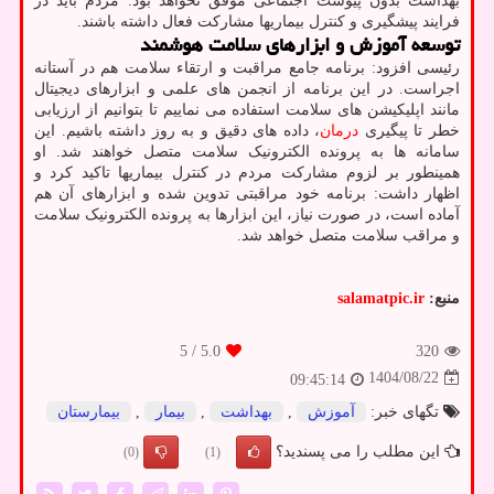
بهداشت بدون پیوست اجتماعی موفق نخواهد بود. مردم باید در
فرایند پیشگیری و کنترل بیماریها مشارکت فعال داشته باشند.
توسعه آموزش و ابزارهای سلامت هوشمند
رئیسی افزود: برنامه جامع مراقبت و ارتقاء سلامت هم در آستانه
اجراست. در این برنامه از انجمن های علمی و ابزارهای دیجیتال
مانند اپلیکیشن های سلامت استفاده می نماییم تا بتوانیم از ارزیابی
خطر تا پیگیری
درمان
، داده های دقیق و به روز داشته باشیم. این
سامانه ها به پرونده الکترونیک سلامت متصل خواهند شد. او
همینطور بر لزوم مشارکت مردم در کنترل بیماریها تاکید کرد و
اظهار داشت: برنامه خود مراقبتی تدوین شده و ابزارهای آن هم
آماده است، در صورت نیاز، این ابزارها به پرونده الکترونیک سلامت
و مراقب سلامت متصل خواهد شد.
منبع:
salamatpic.ir
/ 5
5.0
320
1404/08/22
09:45:14
تگهای خبر:
آموزش
,
بهداشت
,
بیمار
,
بیمارستان
این مطلب را می پسندید؟
(0)
(1)