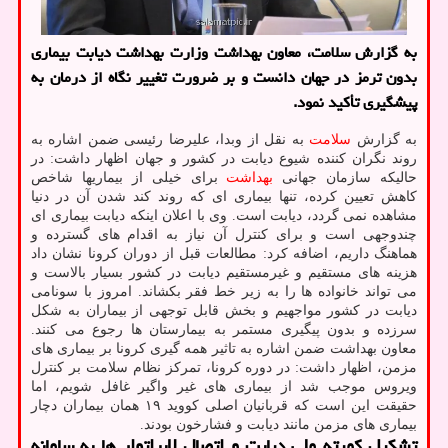
به گزارش سلامت، معاون بهداشت وزارت بهداشت دیابت بیماری
بدون ترمز در جهان دانست و بر ضرورت تغییر نگاه از درمان به
پیشگیری تأکید نمود.
به گزارش
سلامت
به نقل از وبدا، علیرضا رئیسی ضمن اشاره به
روند نگران کننده شیوع دیابت در کشور و جهان اظهار داشت: در
حالیکه سازمان جهانی
بهداشت
برای خیلی از بیماریها شاخص
کاهش تعیین کرده، تنها بیماری ای که روند کند شدن آن در دنیا
مشاهده نمی گردد، دیابت است. وی با اعلان اینکه دیابت بیماری ای
چندوجهی است و برای کنترل آن نیاز به اقدام های گسترده و
هماهنگ داریم، اضافه کرد: مطالعات قبل از دوران کرونا نشان داد
هزینه های مستقیم و غیرمستقیم دیابت در کشور بسیار بالاست و
می تواند خانواده ها را به زیر خط فقر بکشاند. امروز با سونامی
دیابت در کشور مواجهیم و بخش قابل توجهی از بیماران به شکل
سرزده و بدون پیگیری مستمر به بیمارستان ها رجوع می کنند.
معاون بهداشت ضمن اشاره به تاثیر همه گیری کرونا بر بیماری های
مزمن، اظهار داشت: در دوره کرونا، تمرکز نظام سلامت بر کنترل
ویروس موجب شد از بیماری های غیر واگیر غافل شویم، اما
حقیقت این است که قربانیان اصلی کووید ۱۹ همان بیماران دچار
بیماری های مزمن مانند دیابت و فشارخون بودند.
تشکیل کمیته ملی دیابت و اتصال لابراتوار ها به سامانه