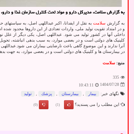
به گزارش سلامت، مدیرکل دارو و مواد تحت کنترل سازمان غذا و دارو، با تکیه بر توان تولید داخل در عرصه د
به گزارش
سلامت
به نقل از ایفدانا، اکبر عبداللهی اصل، به سیاستهای ح
و در امتداد تقویت تولید ملی، واردات تعدادی از این داروها محدود شد
داخلی آنها در کشور تولید می شود. عبداللهی اصل، یکی دیگر از علل 
کلینیک های دولتی است و در بعضی موارد، به سبب بدهی انباشته، تحویل
آنرا ندارند و این موضوع گاهی باعث نارضایتی بیماران می شود.عبدالله
در بیمارستان ها و کلینیک های دولتی است و در بعضی موارد، به جهت بدهی
منبع:
سلامت
335
1404/07/28
10:43:11
تگهای خبر:
بیمار
,
بیمارستان
,
پزشك
,
تولید
این مطلب را می پسندید؟
(0)
(1)