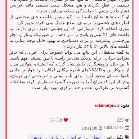
چشمی را قطع نکردند و هیچ مشکل شدید چشمی مانند افزایش
فشار داخل چشم یا جداشدگی شبکیه مشاهده نشد.»
او گفت نتایج نشان داده است که میتوان غلظت های مختلفی از
قطره های چشمی را برمبنای سطح نزدیک بینی افراد تجویز کرد.
بنوزی اضافه کرد: «بیمارانی که پیرچشمی خفیف تری دارند، به
غلظت های ۱٪ بهترین پاسخ را می دهند، در صورتیکه بیماران دچار
پیرچشمی پیشرفته تر برای دستیافتن به بهبود قابل توجه بینایی به
غلظت های بالاتر ۲٪ یا ۳٪ نیاز دارند.»
به گفته محققان، این نتایج می تواند خصوصاً برای افرادی که حائز
شرایط جراحی برای نزدیک بینی در رابطه با سن نیستند، مهم باشد.
با این حال، پژوهشگران خاطرنشان کردند که استفاده طولانی مدت
از پیلوکارپین و NSAIDهای قطره چکانی امکان دارد عوارض جانبی
ناخواسته ای بوجود آورد. برای تأیید ایمنی و اثربخشی این
درمان
،
پیش از این که بتوان آنرا به صورت گسترده سفارش کرد، مطالعات
گسترده تر، طولانی مدت و چند مرکزی مورد نیاز است.
منبع:
salamatpic.ir
/ 5
5.0
339
1404/07/19
10:41:00
تگهای خبر:
بیمار
,
جراحی
,
دارو
,
درمان