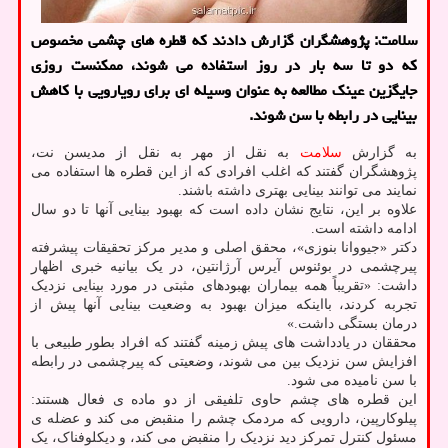
سلامت: پژوهشگران گزارش دادند که قطره های چشمی مخصوص
که دو تا سه بار در روز استفاده می شوند، ممکنست روزی
جایگزین عینک مطالعه به عنوان وسیله ای برای رویارویی با کاهش
بینایی در رابطه با سن شوند.
به گزارش
سلامت
به نقل از مهر به نقل از مدیسن نت،
پژوهشگران گفتند که اغلب افرادی که از این قطره ها استفاده می
نمایند می توانند بینایی بهتری داشته باشند.
علاوه بر این، نتایج نشان داده است که بهبود بینایی آنها تا دو سال
ادامه داشته است.
دکتر «جیووانا بنوزی»، محقق اصلی و مدیر مرکز تحقیقات پیشرفته
پیرچشمی در بوئنوس آیرس آرژانتین، در یک بیانیه خبری اظهار
داشت: «تقریباً همه بیماران بهبودهای مثبتی در مورد بینایی نزدیک
تجربه کردند، بااینکه میزان بهبود به وضعیت بینایی آنها پیش از
درمان بستگی داشت.»
محققان در یادداشت های پیش زمینه گفتند که افراد بطور طبیعی با
افزایش سن نزدیک بین می شوند، وضعیتی که پیرچشمی در رابطه
با سن نامیده می شود.
این قطره های چشم حاوی تلفیقی از دو ماده ی فعال هستند:
پیلوکارپین، دارویی که مردمک چشم را منقبض می کند و عضله ی
مسئول کنترل تمرکز دید نزدیک را منقبض می کند، و دیکلوفناک، یک