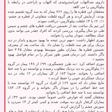
داروی ضدالتهاب غیراستروئیدی که التهاب و ناراحتی در رابطه با
پیلوکارپین را می کاهد.
محققان این قطره ها را روی ۷۶۶ بیمار که به سه گروه تقسیم شده
بودند، آزمایش کردند و هر گروه غلظت متفاوتی از قطره ی چشم-
۱٪، ۲٪ یا ۳٪ غلظت پیلوکارپین- دریافت نمودند.
این تیم یک ساعت بعد از نخستین دریافت قطره های چشم و سپس
طی دو سال پیگیری، بررسی کردند که افراد چقدر می توانند بدون
عینک مطالعه، نمودار بینایی را بخوانند.
بنوزی اظهار داشت: «مهم ترین نتیجه ما بهبود سریع و پایدار در دید
نزدیک برای هر سه غلظت را نشان داد. یک ساعت بعد از مصرف
نخستین قطره ها، بیماران بطور متوسط بهبودی معادل ۳.۴۵ خط
یاگر داشتند. این درمان همین طور تمرکز را در تمام فواصل بهبود
بخشید.»
بنوزی اضافه کرد: «به طرز چشمگیری، ۹۹٪ از ۱۴۸ بیمار در گروه
۱٪ پیلوکارپین به دید نزدیک مطلوب رسیدند و توانستند دو یا چند خط
اضافی را بخوانند. حدودا ۸۳٪ از کل بیماران در ۱۲ ماه، در دید
نزدیک عملکردی خوبی را حفظ کردند.»
نتایج نشان داد که حدود ۶۹٪ از افراد در گروه ۲٪ توانستند سه یا
چند خط اضافی را در نمودار یاگر بخوانند و در گروه ۳٪، ۸۴٪
توانستند سه یا چند خط اضافی را بخوانند.
محققان گفتند که عوارض جانبی عموماً خفیف بودند. حدود ۳۲٪ از
بیماران گرفتار تاری دید موقت شدند و کمی کمتر از ۴٪ سردرد یا
سوزش چشم را گزارش کردند.
بنوزی اظهار داشت: «اما هیچ یک از بیماران استفاده از قطره های