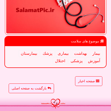
موضوع های سلامت
بیمار
بهداشت
بیماری
پزشك
بیمارستان
آموزش
پزشكی
اختلال
صفحه اخبار
بازگشت به صفحه اصلی