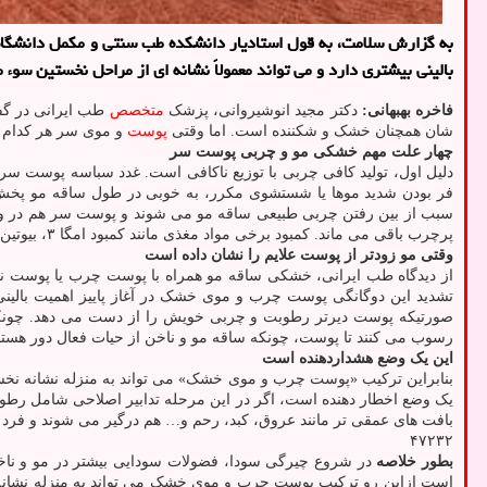
به گزارش سلامت، به قول استادیار دانشکده طب سنتی و مکمل دانشگاه ع
بالینی بیشتری دارد و می تواند معمولاً نشانه ای از مراحل نخستین سوء 
فاخره بهبهانی:
دکتر مجید انوشیروانی، پزشک
متخصص
طب ایرانی در گفت
شان همچنان خشک و شکننده است. اما وقتی
پوست
و موی سر هر کدام س
چهار علت مهم خشکی مو و چربی پوست سر
دلیل اول، تولید کافی چربی با توزیع ناکافی است.
غدد سباسه پوست سر، چ
فر بودن شدید موها یا شستشوی مکرر، به خوبی در طول ساقه مو پخش ن
سبب از بین رفتن چربی طبیعی ساقه مو می شوند و پوست سر هم در واکن
پرچرب باقی می ماند.
کمبود برخی مواد مغذی مانند کمبود امگا ۳، بیوتین، ویتامین های گروه B، روی و پروتئین هم می تواند کیفیت ساقه مو را پایین بیاورد در صورتیکه روی غدد سباسه تولید کننده چربی کمتر اثر دارد.
وقتی مو زودتر از پوست علایم را نشان داده است
از دیدگاه طب ایرانی، خشکی ساقه مو همراه با پوست چرب یا پوست ن
تشدید این دوگانگی پوست چرب و موی خشک در آغاز پاییز اهمیت بالین
صورتیکه پوست دیرتر رطوبت و چربی خویش را از دست می دهد. چونکه ب
رسوب می کنند تا پوست، چونکه ساقه مو و ناخن از حیات فعال دور هست
این یک وضع هشداردهنده است
بنابراین ترکیب «پوست چرب و موی خشک» می تواند به منزله نشانه نخستین
یک وضع اخطار دهنده است، اگر در این مرحله تدابیر اصلاحی شامل رط
بافت های عمقی تر مانند عروق، کبد، رحم و… هم درگیر می شوند و فرد
۴۷۲۳۲
بطور خلاصه
در شروع چیرگی سودا، فضولات سودایی بیشتر در مو و ناخ
است ازاین رو ترکیب پوست چرب و موی خشک می تواند به منزله نشانه اول