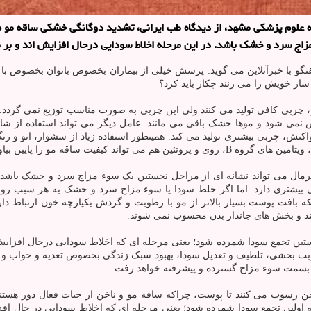
لوم پزشکی مشهد، از دیدگاه طب ایرانی، تشدید دوگانگی خشکی ساقه مو همر
مزاج سرد و خشک باشد. در این مرحله اخلاط سودایی درحال افزایش اند و بر مو 
گو با خبرآنلاین می گوید: پرسش خیلی از بیماران بخصوص بانوان بخصوص با
از خویش را می زنند چکار باید کرد؟
ربی کافی تولید می کنند ولی این چربی به صورت مناسب توزیع نمی گردد. به
می شود و موها خشک باقی می مانند. عامل دیگر می تواند استفاده از شا
ش، چربی بیشتری تولید می کند. همینطور استفاده زیاد از سشوار، اتو و ر
رمال می تواند نشانه ای از مراحل نخستین یک سوء مزاج سرد و خشک باش
ی بیشتری دارد. اما اگر خلط سودا یا سوء مزاج سرد و خشک به هر سبب رو
افت پوست بسیار بالاتر از مو با رطوبت و گردش یکپارچه خون ارتباط دارد
ند و بخش های جاندار بدن محسوب نمی شوند.
 تجمع سودا شمرده شود؛ یعنی مرحله ای که اخلاط سودایی درحال افزایش اند و
وبت بخشی، تلطیف و تعدیل سودا، بهبود سبک زندگی بخصوص تغذیه و خواب 
 بسمت سوء مزاج گسترده و پیشرفته خواهد رفت.
ن رسوب می کنند تا پوست، چراکه ساقه مو و ناخن از حیات فعال دور هستن
ین تجمع سودا شمرده شود؛ یعنی مرحله ای که اخلاط سودایی در حال افزایش ان