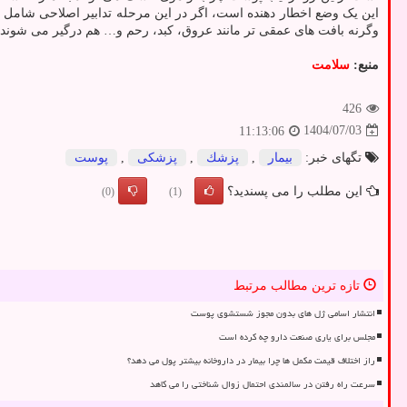
این یک وضع اخطار دهنده است، اگر در این مرحله تدابیر اصلاحی شام
وگرنه بافت های عمقی تر مانند عروق، کبد، رحم و… هم درگیر می شوند
منبع:
سلامت
426
1404/07/03
11:13:06
تگهای خبر:
بیمار
,
پزشك
,
پزشكی
,
پوست
این مطلب را می پسندید؟
(0)
(1)
تازه ترین مطالب مرتبط
انتشار اسامی ژل های بدون مجوز شستشوی پوست
مجلس برای یاری صنعت دارو چه کرده است
راز اختلاف قیمت مکمل ها چرا بیمار در داروخانه بیشتر پول می دهد؟
سرعت راه رفتن در سالمندی احتمال زوال شناختی را می کاهد