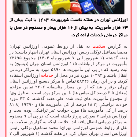
اورژانس تهران در هفته نخست شهریورماه ۱۴۰۴ با ثبت بیش از
۲۳ هزار مأموریت، به بیش از ۱۶ هزار بیمار و مصدوم در محل یا
مراکز درمانی خدمات ارائه کرد.
به گزارش
سلامت
به نقل از روابط عمومی اورژانس تهران؛
محمداسماعیل توکلی رییس اورژانس استان تهران اظهار داشت: در
هفته گذشته (۱ شهریور الی ۷ شهریورماه ۱۴۰۴) مجموع ۲۳۶۹۵
مأموریت در مرکز ارتباطات ۱۱۵ اورژانس استان تهران (دیسپچ) به
ثبت رسید که در پی این مأموریت ها ۵۸۹۰ مورد به مراکز درمانی
انتقال یافتند و ۱۰۳۹۳ مورد نیز در محل از
خدمات
اورژانس استفاده
کردند و در این زمان ۵۸۳۴۶ تماس با مرکز دیسپچ اورژانس استان
تهران برقرار شد که از این مقدار متاسفانه ۲۲۰۲ تماس مزاحم
(معادل ۳.۵ درصد کل تماس ها) با این مرکز بوده است. به قول وی؛
از مجموع مأموریت های ثبت شده طی هفته گذشته، ۴۳۰۵ مورد
حوادث ترافیکی (۱۸.۲ درصد از کل مأموریت ها) و ۱۹۳۹۰ (۸۱.۸
درصد از کل مأموریت ها) مورد حوادث غیر ترافیکی بوده است و
اورژانس هوایی ۷ سورتی پرواز داشته است که در پی آن ۹ مصدوم
به مراکز درمانی انتقال یافته اند. خلاصه اینکه به گزارش سلامت به
نقل از روابط عمومی اورژانس تهران؛ محمداسماعیل توکلی رئیس
اورژانس استان تهران عنوان کرد: در هفته گذشته (۱ شهریور الی ۷