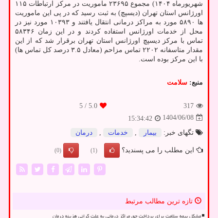
شهریورماه ۱۴۰۴) مجموع ۲۳۶۹۵ ماموریت در مرکز ارتباطات ۱۱۵
اورژانس استان تهران (دیسپچ) به ثبت رسید که در پی این ماموریت
ها ۵۸۹۰ مورد به مراکز درمانی انتقال یافتند و ۱۰۳۹۳ مورد نیز در
محل از خدمات اورژانس استفاده کردند و در این زمان ۵۸۳۴۶
تماس با مرکز دیسپچ اورژانس استان تهران برقرار شد که از این
مقدار متاسفانه ۲۲۰۲ تماس مزاحم (معادل ۳.۵ درصد کل تماس ها)
با این مرکز بوده است.
منبع:
سلامت
/ 5
5.0
317
1404/06/08
15:34:42
تگهای خبر:
بیمار
,
خدمات
,
درمان
این مطلب را می پسندید؟
(0)
(1)
تازه ترین مطالب مرتبط
مشکل بیمه سلامت برای پرداخت حق مراکز درمانی به علت گرانی هزینه درمان