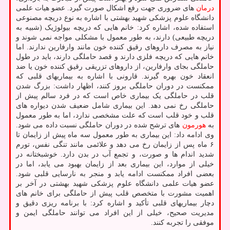
درمان
های ضروری جهت رفع اشکال صورت گیرد. عضو هیات علمی
دانشگاه علوم پزشکی شهید بهشتی با اشاره به نوع دریچه مصنوعی
استفاده شده، اشاره کرد: خانم هایی که دریچه بیولوژیک (شبیه به
دریچه طبیعی) دارند، به طور معمول با مشکلی مواجه نمی شوند و
نیاز به مصرف داروهای رقیق کننده خون مانند وارفارین ندارند. اما
خانم هایی که دریچه فلزی دارند و قصد حاملگی دارند، باید در طول
حاملگی بجای وارفارین، از داروهای تزریقی رقیق کننده خون یا ضد
انعقاد خون بهره گیرند. قارونی با اشاره به بیماریهای قلبی که
ممکنست در دوران حاملگی بروز کنند، اظهار داشت: بزرگ شدن
قلب در حاملگی یک بیماری خاص است که در فرد سالم پیش از
حاملگی رخ نمی دهد. این بیماری شامل ضعیف شدن دیواره های
قلب و خود قلب است که علت مشخصی ندارد، اما به طور معمول
به
هورمون
های ترشح شده در دوران حاملگی نسبت داده می شود.
وی ادامه داد: این بیماری به طور معمول سه ماه پیش از زایمان تا
۶ ماه پس از زایمان رخ می دهد و علائمی مانند تنگی نفس، تورم
شدید اندام ها و صورت، و تجمع آب در بدن دارد. خوشبختانه در
خیلی از موارد، این بیماری بعد از زایمان بهبود می یابد، اما در
بعضی افراد ممکنست ادامه یابد و منجر به نارسایی قلبی شود.
عضو هیات علمی دانشگاه علوم پزشکی شهید بهشتی در آخر بر
اهمیت مشورت با متخصص قلب پیش از حاملگی برای خانم های
دچار بیماریهای قلبی تأکید و اشاره کرد: با برنامه ریزی دقیق و
مدیریت صحیح، خیلی از این افراد می توانند حاملگی ایمن و
موفقی را تجربه کنند.