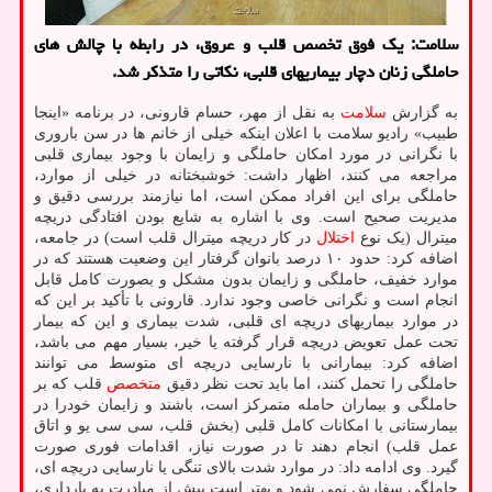
سلامت: یک فوق تخصص قلب و عروق، در رابطه با چالش های
حاملگی زنان دچار بیماریهای قلبی، نکاتی را متذکر شد.
به گزارش
سلامت
به نقل از مهر، حسام قارونی، در برنامه «اینجا
طبیب» رادیو سلامت با اعلان اینکه خیلی از خانم ها در سن باروری
با نگرانی در مورد امکان حاملگی و زایمان با وجود بیماری قلبی
مراجعه می کنند، اظهار داشت: خوشبختانه در خیلی از موارد،
حاملگی برای این افراد ممکن است، اما نیازمند بررسی دقیق و
مدیریت صحیح است. وی با اشاره به شایع بودن افتادگی دریچه
میترال (یک نوع
اختلال
در کار دریچه میترال قلب است) در جامعه،
اضافه کرد: حدود ۱۰ درصد بانوان گرفتار این وضعیت هستند که در
موارد خفیف، حاملگی و زایمان بدون مشکل و بصورت کامل قابل
انجام است و نگرانی خاصی وجود ندارد. قارونی با تأکید بر این که
در موارد بیماریهای دریچه ای قلبی، شدت بیماری و این که بیمار
تحت عمل تعویض دریچه قرار گرفته یا خیر، بسیار مهم می باشد،
اضافه کرد: بیمارانی با نارسایی دریچه ای متوسط می توانند
حاملگی را تحمل کنند، اما باید تحت نظر دقیق
متخصص
قلب که بر
حاملگی و بیماران حامله متمرکز است، باشند و زایمان خودرا در
بیمارستانی با امکانات کامل قلبی (بخش قلب، سی سی یو و اتاق
عمل قلب) انجام دهند تا در صورت نیاز، اقدامات فوری صورت
گیرد. وی ادامه داد: در موارد شدت بالای تنگی یا نارسایی دریچه ای،
حاملگی سفارش نمی شود و بهتر است پیش از مبادرت به بارداری،