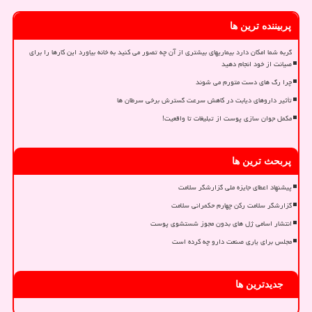
پربیننده ترین ها
گربه شما امکان دارد بیماریهای بیشتری از آن چه تصور می کنید به خانه بیاورد این کارها را برای
صیانت از خود انجام دهید
چرا رگ های دست متورم می شوند
تأثیر داروهای دیابت در کاهش سرعت گسترش برخی سرطان ها
مکمل جوان سازی پوست از تبلیغات تا واقعیت!
پربحث ترین ها
پیشنهاد اعطای جایزه ملی گزارشگر سلامت
گزارشگر سلامت رکن چهارم حکمرانی سلامت
انتشار اسامی ژل های بدون مجوز شستشوی پوست
مجلس برای یاری صنعت دارو چه کرده است
جدیدترین ها