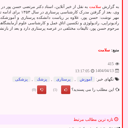
به گزارش
سلامت
به نقل از خبر آنلاین، استاد دکتر مرتضی حسن پور در سال ۱۳۲۱ در روستای خراشاد از توابع شهرستان بیرجند به 
وی، بعد از گرفتن مدرک کارشناسی پرستاری در سال ۱۳۵۳ برای ادامه تحصیل به آمریکا رفت. بعد از آن به کشور بازگشت و در دانشگاه مشهد مشغول به تدریس شد.
مهر نوشت: حسن پور، علاوه بر ریاست دانشکده پرستاری و آموزشکده پ
رادیوتراپی، رادیولوژی و تکنسین اتاق عمل و کارشناسی علوم آزمایشگاهی
مرحوم حسن پور، تالیفات مختلفی در عرصه پرستاری دارد و بعد از بازنشستگی در سال ۱۳۸۴ نیز به تدریس و پژوهش در ح
منبع:
سلامت
415
1404/04/13
13:17:05
تگهای خبر:
آموزش
,
پرستاری
,
پزشك
,
پزشكی
این مطلب را می پسندید؟
(0)
(1)
تازه ترین مطالب مرتبط