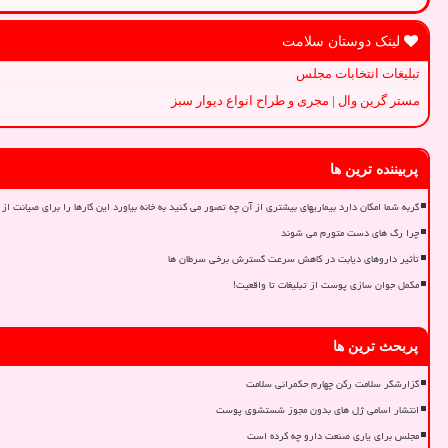
لینک دوستان سلامت
تبلیغات انتخابات مجلس
مستر گرین وال | مجری و طراح انواع دیوار سبز
پربیننده ترین ها
گربه شما امکان دارد بیماریهای بیشتری از آن چه تصور می کنید به خانه بیاورد این کارها را برای صیانت از 
چرا رگ های دست متورم می شوند
تأثیر داروهای دیابت در کاهش سرعت گسترش برخی سرطان ها
مکمل جوان سازی پوست از تبلیغات تا واقعیت!
پربحث ترین ها
گزارشگر سلامت رکن چهارم حکمرانی سلامت
انتشار اسامی ژل های بدون مجوز شستشوی پوست
مجلس برای یاری صنعت دارو چه کرده است