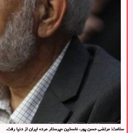
سلامت: مرتضی حسن پور، نخستین «پرستار مرد» ایران از دنیا رفت.