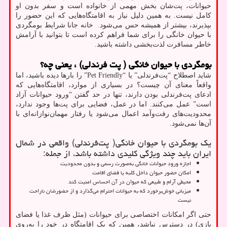
حیوانات، پت‌شان بخش مهمی از خانواده است و سفر بدون او
کامل نیست. به همین دلیل نیاز به اقامتگاه‌هایی که این حضور را
بپذیرند، بیشتر از همیشه حس می‌شود. خانه جانا شرایط بومگردی
با حیوان خانگی را برای شما فراهم کرده است تا بتوانید با آرامش
خاطر مسافرت لذت‌بخشی داشته باشید.
بومگردی با حیوان خانگی ( پت فرندلی) ، یعنی چه؟
شاید اصطلاح “پت‌فرندلی” یا “Pet Friendly” را بارها دیده باشید، اما
واقعاً معنای آن چیست؟ در بسیاری از موارد، اقامتگاه‌هایی که
ادعای پت‌فرندلی بودن دارند، تنها در حد گفتن “ورود حیوانات آزاد
است” عمل می‌کنند. اما در عمل، فضایی برای پت‌ها وجود ندارد،
محدودیت‌های رفت‌وآمد اعمال می‌شود یا رفتار مهمان‌نوازانه‌ای با
آن‌ها نمی‌شود.
یک بومگردی با حیوان خانگی( پت‌فرندلی) واقعی در شمال
ایران باید چند ویژگی کلیدی داشته باشد، از جمله:
اجازه ورود حیوانات خانگی به‌صورت رسمی و بدون محدودیت
امکان حضور حیوان داخل کلبه یا فضای اقامت
محیطی آرام و طبیعی که حیوان در آن احساس امنیت کند
میزبانی خوش‌برخورد که به حیوانات احترام می‌گذارد و از حضورشان ناراحت
نیست
حتی اگر امکانات اختصاصی برای حیوانات (مثل ظرف غذا یا فضای
بازی) در دسترس نباشد، همین که یک اقامتگاه درِ خود را به‌روی