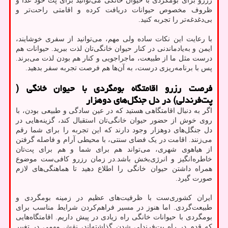
رزرو برای بومگردی با حیوان خانگی می‌توانید برای پت خود غذا و
ظروف مخصوص حیوانات دریافت کرده و اقامتی راحت‌تر و
بی‌دغدغه‌تر را تجربه کنید.
با رعایت این نکات ساده ولی مهم، می‌توانید از سفری خوشایند،
ایمن و به‌یادماندنی در کنار حیوان خانگی‌تان لذت ببرید. حیوانات هم
درست مثل ما از طبیعت، ماجراجویی و کنار هم بودن لذت می‌برند.
پس با برنامه‌ریزی درست، به آن‌ها هم فرصت تجربه سفر بدهید.
فرصت رزرو اقامتگاه بومگردی با حیوان خانگی (
پت‌فرندلی) در دل جنگل‌های دوهزار
اگر به دنبال اقامتگاهی هستید که در عین سادگی و طبیعی بودن، با
روی خوش از حضور حیوان خانگی‌تان استقبال کند، گزینه‌هایی در
دل جنگل‌های دوهزار وجود دارند که این تجربه را برای شما رقم
می‌زنند. اقامت در یک فضای سنتی، با محیطی آرام و فاصله گرفتن
از هیاهوی شهری، می‌تواند هم برای شما و هم برای پت‌تان
خاطره‌انگیز و انرژی‌بخش باشد.در زمان رزرو کافی‌ست موضوع
همراه داشتن حیوان خانگی را اطلاع دهید تا هماهنگی‌های لازم
صورت گیرد.
ایران کشوری‌ست با ظرفیت‌های عظیم در زمینه بومگردی و
طبیعت‌گردی. اما هنوز در مسیر فراهم‌کردن شرایط مناسب برای
بومگردی با حیوانات خانگی راه زیادی در پیش داریم. اقامتگاه‌هایی
که قدم در راه پت‌فرندلی شدن گذاشته‌اند، نقش مهمی در تغییر