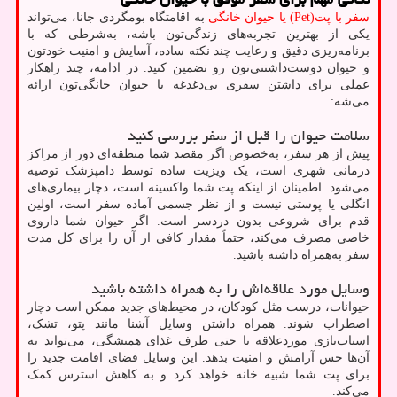
سفر با پت(Pet) یا حیوان خانگی
به اقامتگاه بومگردی جانا، می‌تواند
یکی از بهترین تجربه‌های زندگی‌تون باشه، به‌شرطی که با
برنامه‌ریزی دقیق و رعایت چند نکته ساده، آسایش و امنیت خودتون
و حیوان دوست‌داشتنی‌تون رو تضمین کنید. در ادامه، چند راهکار
عملی برای داشتن سفری بی‌دغدغه با حیوان خانگی‌تون ارائه
می‌شه:
سلامت حیوان را قبل از سفر بررسی کنید
پیش از هر سفر، به‌خصوص اگر مقصد شما منطقه‌ای دور از مراکز
درمانی شهری است، یک ویزیت ساده توسط دامپزشک توصیه
می‌شود. اطمینان از اینکه پت شما واکسینه است، دچار بیماری‌های
انگلی یا پوستی نیست و از نظر جسمی آماده سفر است، اولین
قدم برای شروعی بدون دردسر است. اگر حیوان شما داروی
خاصی مصرف می‌کند، حتماً مقدار کافی از آن را برای کل مدت
سفر به‌همراه داشته باشید.
وسایل مورد علاقه‌اش را به همراه داشته باشید
حیوانات، درست مثل کودکان، در محیط‌های جدید ممکن است دچار
اضطراب شوند. همراه داشتن وسایل آشنا مانند پتو، تشک،
اسباب‌بازی موردعلاقه یا حتی ظرف غذای همیشگی، می‌تواند به
آن‌ها حس آرامش و امنیت بدهد. این وسایل فضای اقامت جدید را
برای پت شما شبیه خانه خواهد کرد و به کاهش استرس کمک
می‌کند.