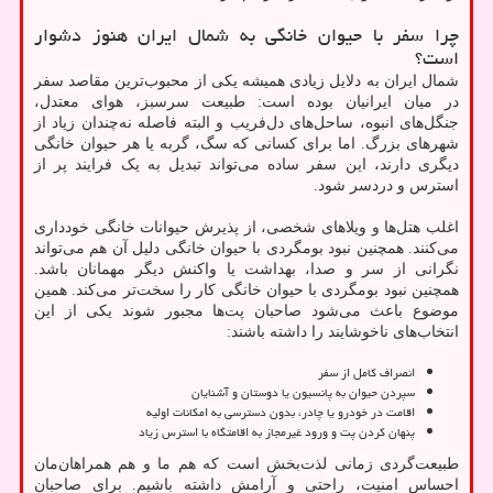
چرا سفر با حیوان خانگی به شمال ایران هنوز دشوار
است؟
شمال ایران به دلایل زیادی همیشه یکی از محبوب‌ترین مقاصد سفر
در میان ایرانیان بوده است: طبیعت سرسبز، هوای معتدل،
جنگل‌های انبوه، ساحل‌های دل‌فریب و البته فاصله نه‌چندان زیاد از
شهرهای بزرگ. اما برای کسانی که سگ، گربه یا هر حیوان خانگی
دیگری دارند، این سفر ساده می‌تواند تبدیل به یک فرایند پر از
استرس و دردسر شود.
اغلب هتل‌ها و ویلاهای شخصی، از پذیرش حیوانات خانگی خودداری
می‌کنند. همچنین نبود بومگردی با حیوان خانگی دلیل آن هم می‌تواند
نگرانی از سر و صدا، بهداشت یا واکنش دیگر مهمانان باشد.
همچنین نبود بومگردی با حیوان خانگی کار را سخت‌تر می‌کند. همین
موضوع باعث می‌شود صاحبان پت‌ها مجبور شوند یکی از این
انتخاب‌های ناخوشایند را داشته باشند:
انصراف کامل از سفر
سپردن حیوان به پانسیون یا دوستان و آشنایان
اقامت در خودرو یا چادر، بدون دسترسی به امکانات اولیه
پنهان کردن پت و ورود غیرمجاز به اقامتگاه با استرس زیاد
طبیعت‌گردی زمانی لذت‌بخش است که هم ما و هم همراهان‌مان
احساس امنیت، راحتی و آرامش داشته باشیم. برای صاحبان