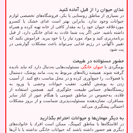
غذای حیوان را از قبل آماده کنید
در بسیاری از مناطق روستایی یا بکر، فروشگاه‌های تخصصی لوازم
حیوانات وجود ندارد. بنابراین بهتر است غذای خشک یا کنسرو
موردعلاقه حیوان خود را به مقدار کافی از خانه تهیه کرده و همراه
داشته باشید. حتی اگر پت شما عادت به غذای خانگی دارد، از قبل
برنامه‌ریزی کنید و مواد مورد نیاز را با خود ببرید. فراموش نکنید که
تغییر ناگهانی در رژیم غذایی می‌تواند باعث مشکلات گوارشی در
پت شود.
حضور مسئولانه در طبیعت
بومگردی با
حیوان خانگی
مسئولیت‌هایی به‌دنبال دارد که نباید نادیده
گرفته شوند. همیشه زباله‌های مربوط به پت، مانند پوشک، دستمال
یا فضولات، را جمع‌آوری کرده و در محل مناسب دفع کنید. از آسیب
زدن به پوشش گیاهی، تعقیب حیوانات وحشی یا ورود به
زیستگاه‌های حساس طبیعت جلوگیری کنید. همچنین استفاده از
قلاده، به‌خصوص در مناطق عمومی یا هنگام عبور از کنار سایر
مسافران، نشان‌دهنده مسئولیت‌پذیری شماست و از بروز مشکلات
احتمالی پیشگیری می‌کند.
به دیگر مهمان‌ها و حیوانات احترام بگذارید
در اقامتگاه‌ها یا مناطق کمپینگ، ممکن است افراد یا خانواده‌های
دیگری هم حضور داشته باشند که حیوانات خانگی نداشته یا با آن‌ها