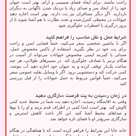
راحت نباشند. برای ایجاد فضای صمیمی و آرام، بهتر است حیوان
خود را از ایجاد سر و صدای زیاد یا نزدیک شدن ناگهانی به دیگران
بازدارید. اگر دیگر مسافران نیز پت دارند، بهتر است اجازه دهید
حیوانات در محیطی کنترل‌شده و تحت نظارت با هم آشنا شوند تا از
بروز درگیری یا اضطراب جلوگیری شود.
شرایط حمل و نقل مناسب را فراهم کنید
اگر با ماشین شخصی سفر می‌کنید، حتماً فضایی ایمن و راحت
برای پت خود در نظر بگیرید. استفاده از باکس مخصوص حمل،
صندلی یا کمربند ایمنی مخصوص حیوانات می‌تواند از آسیب در
هنگام ترمز یا تصادف جلوگیری کند. در مسیرهای طولانی، هر چند
ساعت یک‌بار توقف کرده و به حیوان خود اجازه دهید آب بنوشد،
کمی حرکت کند و دستشویی برود. اگر با وسایل نقلیه عمومی سفر
می‌کنید، حتماً قوانین مربوط به حمل حیوانات را از قبل بررسی
کنید.
در زمان رسیدن به پت فرصت سازگاری دهید
وقتی به اقامتگاه رسیدید، اجازه دهید پت شما در محیط جدید کمی
کاوش کند. بهتر است ابتدا کمی در اطراف قدم بزنید و او را با بوها
و صداهای محیط آشنا کنید. این کار باعث کاهش استرس و
سازگاری سریع‌تر او با فضای تازه خواهد شد.
خانه جانا این شرایط را فراهم کرده است که با هماهنگی در هنگام