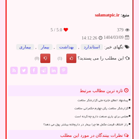
منبع:
salamatpic.ir
/ 5
5.0
379
1404/03/09
14:12:26
تگهای خبر:
استاندارد
,
بهداشت
,
بیمار
,
بیماری
این مطلب را می پسندید؟
(0)
(1)
تازه ترین مطالب مرتبط
پیشنهاد اعطای جایزه ملی گزارشگر سلامت
گزارشگر سلامت رکن چهارم حکمرانی سلامت
مجلس برای یاری صنعت دارو چه کرده است
راز اختلاف قیمت مکمل ها چرا بیمار در داروخانه بیشتر پول می دهد؟
نظرات بینندگان در مورد این مطلب