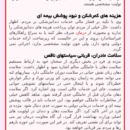
تولیت مشخصی هستند.
هزینه های کمرشکن و نبود پوشش بیمه ای
وی با تکیه بر فشار مالی خدمات دندانپزشکی بر مردم، اظهار
داشت: حال خیلی از مردم توان پرداخت هزینه های دندانپزشکی را
ندارند و مجبورند از
درمان
صرف نظر کنند یا به سراغ راهکارهای
غیراستاندارد بروند و این در حالیست که زیرساخت ارائه خدمات
دولتی وجود دارد، ولی چون تولیت مشخصی ندارد، اجرائی نمی
گردد.
سلامت مادران، قربانی سیاستهای ناقص
مژده ی فرد در بخش دیگری از سخنان خود به ارتباط مستقیم
سلامت دهان با حاملگی سالم اشاره نمود و اظهار داشت: سلامت
دهان زنان نقش حیاتی در سلامت دوران حاملگی دارد. بیماریهای لثه
می توانند منجر به زایمان زودرس، کم وزنی نوزاد و دیگر عوارض
خطرناک شوند و با اینحال حتی در سیاستهای تشویقی جوانی
جمعیت، جای این خدمات خالی است. وی اشاره کرد: اگر سلامت
دهان مادران قبل از حاملگی جدی گرفته شود، شاهد کاهش خیلی
از مخاطرات حاملگی خواهیم بود، این خدمات باید در قالب پوشش
بیمه ای و خدمات درمانی دولتی به صورت جدی دنبال شود. مژده ی
فرد در آخر تاکید کرد: اگر سلامت دهان و دندان در اولویت های
اصلی وزارت بهداشت قرار گیرد، آن گاه معاونت درمان نیز می
تواند برای آن نقشی تعریف کند. در غیر این صورت، این حوزه بازهم
رها و مردم نیز قربانی خواهند بود.