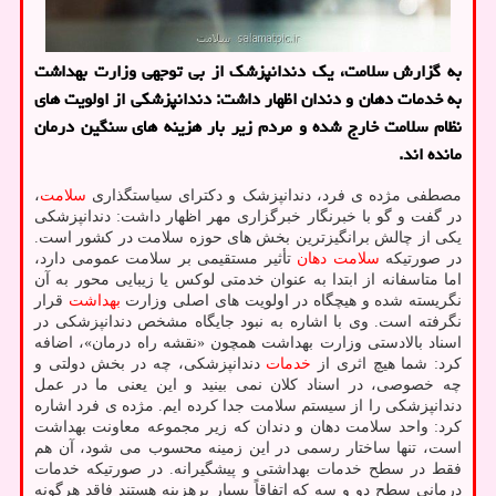
به گزارش سلامت، یک دندانپزشک از بی توجهی وزارت بهداشت
به خدمات دهان و دندان اظهار داشت: دندانپزشکی از اولویت های
نظام سلامت خارج شده و مردم زیر بار هزینه های سنگین درمان
مانده اند.
مصطفی مژده ی فرد، دندانپزشک و دکترای سیاستگذاری
سلامت
،
در گفت و گو با خبرنگار خبرگزاری مهر اظهار داشت: دندانپزشکی
یکی از چالش برانگیزترین بخش های حوزه سلامت در کشور است.
در صورتیکه
سلامت دهان
تأثیر مستقیمی بر سلامت عمومی دارد،
اما متاسفانه از ابتدا به عنوان خدمتی لوکس یا زیبایی محور به آن
نگریسته شده و هیچگاه در اولویت های اصلی وزارت
بهداشت
قرار
نگرفته است. وی با اشاره به نبود جایگاه مشخص دندانپزشکی در
اسناد بالادستی وزارت بهداشت همچون «نقشه راه درمان»، اضافه
کرد: شما هیچ اثری از
خدمات
دندانپزشکی، چه در بخش دولتی و
چه خصوصی، در اسناد کلان نمی بینید و این یعنی ما در عمل
دندانپزشکی را از سیستم سلامت جدا کرده ایم. مژده ی فرد اشاره
کرد: واحد سلامت دهان و دندان که زیر مجموعه معاونت بهداشت
است، تنها ساختار رسمی در این زمینه محسوب می شود، آن هم
فقط در سطح خدمات بهداشتی و پیشگیرانه. در صورتیکه خدمات
درمانی سطح دو و سه که اتفاقاً بسیار پرهزینه هستند فاقد هرگونه