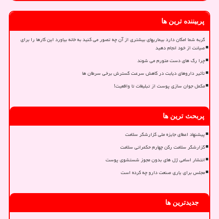
پربیننده ترین ها
گربه شما امکان دارد بیماریهای بیشتری از آن چه تصور می کنید به خانه بیاورد این کارها را برای
صیانت از خود انجام دهید
چرا رگ های دست متورم می شوند
تأثیر داروهای دیابت در کاهش سرعت گسترش برخی سرطان ها
مکمل جوان سازی پوست از تبلیغات تا واقعیت!
پربحث ترین ها
پیشنهاد اعطای جایزه ملی گزارشگر سلامت
گزارشگر سلامت رکن چهارم حکمرانی سلامت
انتشار اسامی ژل های بدون مجوز شستشوی پوست
مجلس برای یاری صنعت دارو چه کرده است
جدیدترین ها