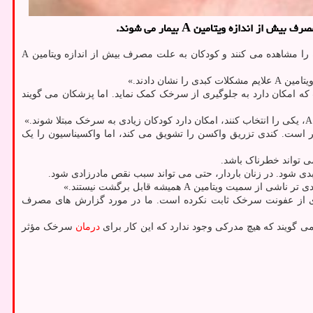
ازه ویتامین A بیمار می شوند.
به نقل از مهر به نقل از مدیسن نت، با گسترش شیوع سرخک در سرتاسر ایالات متحده، پزشکان حالا یک خطر جدید و غیرمنتظره را مشاهده می کنند و کودکان به علت مصرف بیش از اندازه ویتامین A
 دادند.»
یشنهاد کرده است که امکان دارد به جلوگیری از سرخک کمک نماید. اما پزشکان می گویند
ه (MMR) تنها راه اثبات شده برای جلوگیری از سرخک است. پس از دریافت دو نوبت از این واکسن، ۹۷ درصد مؤثر است. کندی تزریق واکسن را تشویق می کند، اما واکسیناسیون را یک
دی شود. در زنان باردار، حتی می تواند سبب نقص مادرزادی شود.
مین A همیشه قابل برگشت نیستند.»
بخشی آنرا در جلوگیری از عفونت سرخک ثابت نکرده است. ما در مورد گزارش های مصرف
درمان
سرخک مؤثر