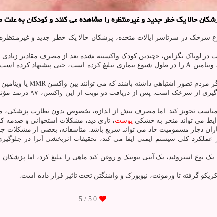
ا یک خطر جدید و غیرمنتظره را مشاهده می کنند و کودکان به علت مصرف بیش از اند
، «چندین کودک واکسینه نشده بعد از مصرف مقادیر زیادی ویتامین A علایم مشکلات کبدی را نشان
انسانی ایالات متحده، ویتامین A را در طول شیوع بیماری تبلیغ کرده است، حتی پ
د بین واکسن MMR یا ویتامین A، یکی را انتخاب کنند، امکان دارد کودکان زیادی به سرخک مبتلا شوند.»
واکسن سرخک، اوریون و سرخج
پوست
، تاری دید، مشکلات استخوانی و صدمه کب
مومیت حاد می تواند سریع باشد. متاسفانه، بعضی از مشکلات جدی تر ناشی از سمیت ویتا
ین A اهمیت بالای ی در پشتیبانی از عملکرد کلی سیستم ایمنی ایفا می کند، تحقیقات اثر
/ 5
5.0