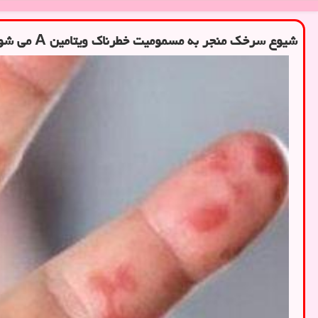
شیوع سرخک منجر به مسمومیت خطرناک ویتامین A می شود