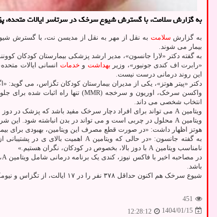
به گزارش سلامت، با گسترش شیوع سرخک در سرتاسر ایالات متحده، پزشکان حال
به گزارش
سلامت
بیمار می شوند.
به گفته دکتر «لارا جانسون»، مدیر ارشد پزشکی بیمارستان کودکان کووننت در لوباک تگزاس
«رابرت اف کندی جونیور»، وزیر
بهداشت
و
خدمات
این روند درمانی درست نیست.
دکتر «پیتر هوتز»، یکی از مدیران بیمارستان کودکان تگزاس، می گوید: «اگر مردم تصور اشتباهی داشته باشند که می توانن
انتخاب شخصی می داند.
ویتامین A می تواند برای افراد دچار سرخک مفید باشد که پزشک در دوز مناسب تجویز کند. اما مصرف بیش از اندازه، بخصوص بدون نظارت پزشکی، می تواند خطرناک باشد.
ویتامین A محلول در چربی است و می تواند در بدن انباشته شود. این شرایط می تواند منجر به خشکی
هوتز اظهار داشت: «در صورت قطع مصرف این ویتامین، بهبودی برای بیماران دچار مس
به گفته جانسون: «در حالی که ویتام
نامناسب ویتامین A با دوز بالا، بخصوص در کودکان، نگران هستیم.»
در مصاحبه اخیر با فاکس نیوز، کندی یک برنامه درمانی شامل ویتامین A، یک نوع استروئید، یک آنتی بیوتیک و روغن کبد ماهی را تبلیغ کرد، اما پزشکان می گویند که هیچ مدرکی وجود ندارد که این کار برای
باشد.
شیوع سرخک هم اکنون حداقل ۳۷۸ نفر را در ۱۷ ایالت، از تگزاس و نیومکزیکو گرفته تا ورمونت، نیویورک و واشنگتن تحت تاثیر قرار داده است.
451
1404/01/15
12:28:12