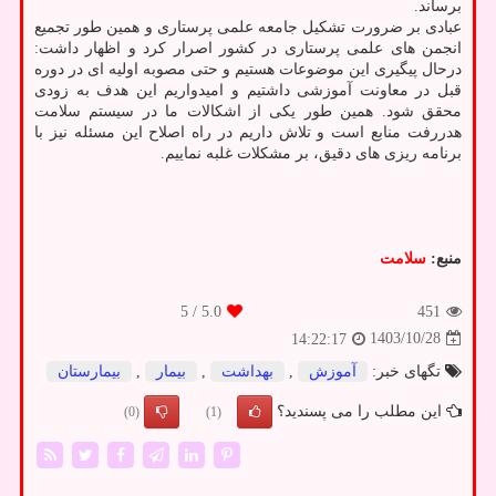
برساند.
عبادی بر ضرورت تشکیل جامعه علمی پرستاری و همین طور تجمیع
انجمن های علمی پرستاری در کشور اصرار کرد و اظهار داشت:
درحال پیگیری این موضوعات هستیم و حتی مصوبه اولیه ای در دوره
قبل در معاونت آموزشی داشتیم و امیدواریم این هدف به زودی
محقق شود. همین طور یکی از اشکالات ما در سیستم سلامت
هدررفت منابع است و تلاش داریم در راه اصلاح این مسئله نیز با
برنامه ریزی های دقیق، بر مشکلات غلبه نماییم.
منبع:
سلامت
/ 5
5.0
451
1403/10/28
14:22:17
تگهای خبر:
آموزش
,
بهداشت
,
بیمار
,
بیمارستان
این مطلب را می پسندید؟
(0)
(1)