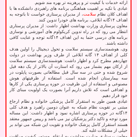
ارائه خدمات با کیفیت تر و پرهزینه تر بهره مند شویم.
عبادی با تکیه بر اهمیت هماهنگی برنامه های راهبردی دانشکده ها با
اهداف کلان نظام
سلامت
، از مدیران پرستاری خواست تا باتوجه به
اهداف ۱۴گانه ابلاغی، برنامه های خودرا تدوین کنند.
معاون پرستاری وزارت بهداشت اظهار داشت: از مدیران پرستاری
انتظار می رود که در راه تدوین کریکولوم های آموزشی و نوسازی
برنامه های درسی حتما به این اهداف ۱۴گانه توجه و عنایت کافی
داشته باشند.
وی، هوشمندسازی سیستم سلامت و تحول دیجیتال را اولین هدف
کلی از اهداف ۱۴ گانه ابلاغی از طرف وزیر بهداشت در دولت
چهاردهم مطرح کرد و اظهار داشت: هوشمندسازی سیستم سلامت
از ارکان مهم بشمار می رود که استارت آن بالاتر از یک دهه قبل
شروع شده و حتی در سه سال قبل مطالعاتی بصورت پایلوت در
سه بیمارستان انجام شده است. استفاده از ظرفیتهای هوش
مصنوعی و استفاده از این ظرفیت در حوزه پرستاری یکی از کارها
و اهدافی است که تلاش داریم آنرا بصورت یک اولویت مبنای کار
خود قرار دهیم.
عبادی همین طور به استقرار کامل پزشکی خانواده و نظام ارجاع
مبتنی بر تقویت نظام شبکه به عنوان دومین راهبرد و هدف کلی
۱۴گانه در حوزه پرستاری اشاره نمود و اظهار داشت: این مساله
مورد توجه و تاکید دکتر پزشکیان نیز می باشد و رییس جمهور معتقد
هستند استقرار کامل پزشک خانواده و تقویت این شبکه می تواند بر
خیلی از مشکلات غلبه کند.
معاون پرستاری وزارت بهداشت به ارتقای مستمر کیفیت مراقبت