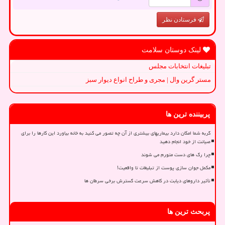
فرستادن نظر
لینک دوستان سلامت
تبلیغات انتخابات مجلس
مستر گرین وال | مجری و طراح انواع دیوار سبز
پربیننده ترین ها
گربه شما امکان دارد بیماریهای بیشتری از آن چه تصور می کنید به خانه بیاورد این کارها را برای
صیانت از خود انجام دهید
چرا رگ های دست متورم می شوند
مکمل جوان سازی پوست از تبلیغات تا واقعیت!
تأثیر داروهای دیابت در کاهش سرعت گسترش برخی سرطان ها
پربحث ترین ها