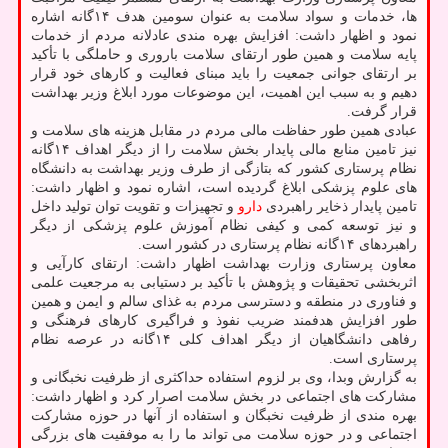
ها، خدمات و سواد سلامت به عنوان سومین هدف ۱۴گانه اشاره
نمود و اظهار داشت: افزایش بهره مندی عادلانه مردم از خدمات
پایه سلامت و همین طور ارتقای سلامت باروری و حاملگی با تأکید
بر ارتقای جوانی جمعیت را باید مبنای فعالیت و کارهای خود قرار
دهیم و به سبب این اهمیت، این موضوعات مورد ابلاغ وزیر بهداشت
قرار گرفت.
عبادی همین طور حفاظت مالی مردم در مقابل هزینه های سلامت و
نیز تامین منابع مالی پایدار بخش سلامت را از دیگر اهداف ۱۴گانه
نظام پرستاری کشور که بتازگی از طرف وزیر بهداشت به دانشگاه
های علوم پزشکی ابلاغ گردیده است، اشاره نمود و اظهار داشت:
تامین پایدار ذخایر راهبردی
دارو
و تجهیزات و تقویت توان تولید داخل
و نیز توسعه کمی و کیفی نظام آموزش علوم پزشکی از دیگر
راهبردهای ۱۴گانه نظام پرستاری در کشور است.
معاون پرستاری وزارت بهداشت اظهار داشت: ارتقای کارآیی و
اثربخشی تحقیقات و پژوهش با تأکید بر دستیابی به مرجعیت علمی
و فناوری در منطقه و دسترسی مردم به غذای سالم و ایمن و همین
طور افزایش هدفمند ضریب نفوذ و فراگیری کارهای فرهنگی و
رفاهی دانشگاهیان از دیگر اهداف کلی ۱۴گانه در عرصه نظام
پرستاری است.
به گزارش وبدا، وی بر لزوم استفاده حداکثری از ظرفیت نخبگانی و
مشارکت های اجتماعی در بخش سلامت اصرار کرد و اظهار داشت:
بهره مندی از ظرفیت نخبگان و استفاده از آنها در حوزه مشارکت
اجتماعی و در حوزه سلامت می تواند ما را به موفقیت های بزرگی