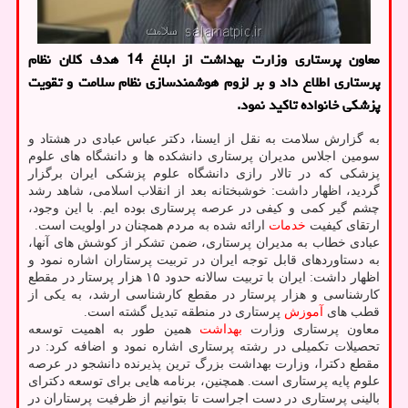
معاون پرستاری وزارت بهداشت از ابلاغ 14 هدف کلان نظام
پرستاری اطلاع داد و بر لزوم هوشمندسازی نظام سلامت و تقویت
پزشکی خانواده تاکید نمود.
به گزارش سلامت به نقل از ایسنا، دکتر عباس عبادی در هشتاد و
سومین اجلاس مدیران پرستاری دانشکده ها و دانشگاه های علوم
پزشکی که در تالار رازی دانشگاه علوم پزشکی ایران برگزار
گردید، اظهار داشت: خوشبختانه بعد از انقلاب اسلامی، شاهد رشد
چشم گیر کمی و کیفی در عرصه پرستاری بوده ایم. با این وجود،
ارتقای کیفیت
خدمات
ارائه شده به مردم همچنان در اولویت است.
عبادی خطاب به مدیران پرستاری، ضمن تشکر از کوشش های آنها،
به دستاوردهای قابل توجه ایران در تربیت پرستاران اشاره نمود و
اظهار داشت: ایران با تربیت سالانه حدود ۱۵ هزار پرستار در مقطع
کارشناسی و هزار پرستار در مقطع کارشناسی ارشد، به یکی از
قطب های
آموزش
پرستاری در منطقه تبدیل گشته است.
معاون پرستاری وزارت
بهداشت
همین طور به اهمیت توسعه
تحصیلات تکمیلی در رشته پرستاری اشاره نمود و اضافه کرد: در
مقطع دکترا، وزارت بهداشت بزرگ ترین پذیرنده دانشجو در عرصه
علوم پایه پرستاری است. همچنین، برنامه هایی برای توسعه دکترای
بالینی پرستاری در دست اجراست تا بتوانیم از ظرفیت پرستاران در