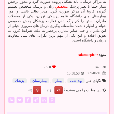
به مراکز درمانی، باید تشکیل پرونده صورت گیرد و مجوز ترخیص
بیمار حتما با نظر پزشک
متخصص
زنان و پزشک متخصص تصمیم
گیرنده کرونا آن مرکز صورت گیرد. مدیر تعالی بالینی و امور
بیمارستان های دانشگاه علوم پزشکی تهران، یکی از معضلات
مادران آبستن را کم رنگ شدن فعالیت پزشکان بخش خصوصی
خواند و اظهار داشت: متأسفانه پیگیری درمان های ضروری خیلی از
این مادران و حتی سایر بیماران پرخطر به علت شرایط کرونا به
تعویق افتاده و این یکی از مهم ترین نگرانی های ستاد معاونت
درمان و دانشگاه است.
منبع:
salamatpic.ir
/ 5
5.0
1475
1399/06/10
15:38:58
تگهای خبر:
بهداشت
,
بیمار
,
بیمارستان
,
پزشك
این مطلب را می پسندید؟
(0)
(1)