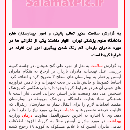
به گزارش سلامت مدیر تعالی بالینی و امور بیمارستان های
دانشگاه علوم پزشكی تهران، اظهار داشت: یكی از نگرانی ها در
مورد مادران باردار، كم رنگ شدن پیگیری امور این افراد در
شرایط كرونا است.
به گزارش
سلامت
به نقل از مهر، علی گنج علیخان، در جلسه کمیته
بررسی علل تهدیدات مادران باردار، بر ارجاع به هنگام مادران
آبستن پرخطر به بیمارستان های سطح ۳ تصریح کرد و اضافه کرد:
اساسا کمبودها و چالش هایی در بحث تجهیزات و یا تأمین فرآورده
های خونی آن هم در شرایط کرونا وجود دارد ولی هنگامی که پزشک
تشخیص می دهد وضعیت مادر آبستن بحرانی است، نیاز است با
هماهنگی ستاد هدایت دانشگاه و پزشک مربوطه در بیمارستان
مقصد اقدامات لازم را برای انتقال بیمار به بیمارستان ریفرال که
قابلیت عرضه تخصص ها و
خدمات
درمانی مورد نیاز را دارد انجام
دهد. وی با اشاره به آخرین دستورالعمل معاونت
درمان
وزارت
بهداشت
در مورد مادران آبستن مبتلا به کرونا، افزود: اطلاعات
تمامی مادران آبستن که با علایم مشکوک به کووید ۱۹ رجوع کننده