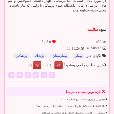
در مورد پایان عملیات امدادرسانی اظهار داشت: آمبولانس و تیم
های اعزامی درمانی دانشگاه علوم پزشکی تا وقتی که نیاز باشد در
محل حادثه خواهند ماند.
منبع:
سلامت
/ 5
5.0
452
1403/08/13
15:11:29
تگهای خبر:
بیمار
,
بیمارستان
,
پزشك
,
پزشكی
این مطلب را می پسندید؟
(0)
(1)
تازه ترین مطالب مرتبط
مجلس برای یاری صنعت دارو چه کرده است
راز اختلاف قیمت مکمل ها چرا بیمار در داروخانه بیشتر پول می دهد؟
سرعت راه رفتن در سالمندی احتمال زوال شناختی را می کاهد