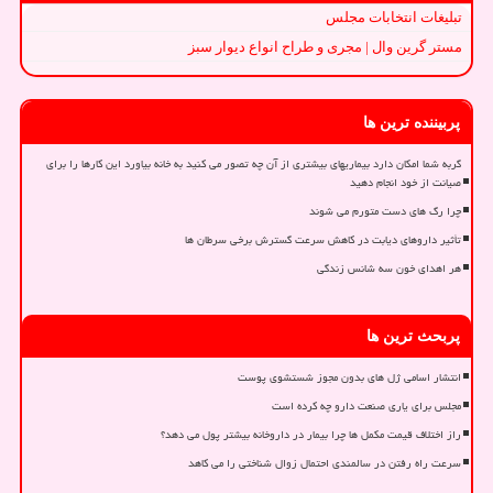
تبلیغات انتخابات مجلس
مستر گرین وال | مجری و طراح انواع دیوار سبز
پربیننده ترین ها
گربه شما امکان دارد بیماریهای بیشتری از آن چه تصور می کنید به خانه بیاورد این کارها را برای
صیانت از خود انجام دهید
چرا رگ های دست متورم می شوند
تأثیر داروهای دیابت در کاهش سرعت گسترش برخی سرطان ها
هر اهدای خون سه شانس زندگی
پربحث ترین ها
انتشار اسامی ژل های بدون مجوز شستشوی پوست
مجلس برای یاری صنعت دارو چه کرده است
راز اختلاف قیمت مکمل ها چرا بیمار در داروخانه بیشتر پول می دهد؟
سرعت راه رفتن در سالمندی احتمال زوال شناختی را می کاهد