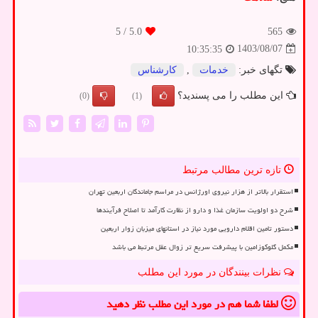
/ 5
5.0
565
1403/08/07
10:35:35
تگهای خبر:
خدمات
,
كارشناس
این مطلب را می پسندید؟
(0)
(1)
تازه ترین مطالب مرتبط
استقرار بالاتر از هزار نیروی اورژانس در مراسم جاماندگان اربعین تهران
شرح دو اولویت سازمان غذا و دارو از نظارت کارآمد تا اصلاح فرآیندها
دستور تامین اقلام دارویی مورد نیاز در استانهای میزبان زوار اربعین
مکمل گلوکوزامین با پیشرفت سریع تر زوال عقل مرتبط می باشد
نظرات بینندگان در مورد این مطلب
لطفا شما هم
در مورد این مطلب
نظر دهید