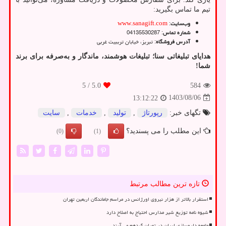
تیم ما تماس بگیرید:
وب‌سایت
:
www.sanagift.com
شماره تماس
:
04135530287
آدرس فروشگاه
: تبریز، خیابان ترببیت غربی
هدایای تبلیغاتی سنا؛ تبلیغات هوشمند، ماندگار و به‌صرفه برای برند
شما
!
/ 5
5.0
584
1403/08/06
13:12:22
تگهای خبر:
رپورتاژ
,
تولید
,
خدمات
,
سایت
این مطلب را می پسندید؟
(0)
(1)
تازه ترین مطالب مرتبط
استقرار بالاتر از هزار نیروی اورژانس در مراسم جاماندگان اربعین تهران
شیوه نامه توزیع شیر مدارس احتیاج به اصلاح دارد
جامعه داروسازی ایران در تهران گردهم می آیند