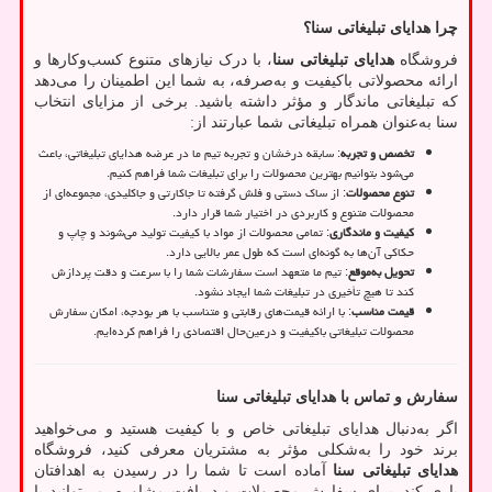
چرا هدایای تبلیغاتی سنا؟
فروشگاه
هدایای تبلیغاتی سنا
، با درک نیازهای متنوع کسب‌وکارها و
ارائه محصولاتی باکیفیت و به‌صرفه، به شما این اطمینان را می‌دهد
که تبلیغاتی ماندگار و مؤثر داشته باشید. برخی از مزایای انتخاب
سنا به‌عنوان همراه تبلیغاتی شما عبارتند از:
تخصص و تجربه
: سابقه درخشان و تجربه تیم ما در عرضه هدایای تبلیغاتی، باعث
می‌شود بتوانیم بهترین محصولات را برای تبلیغات شما فراهم کنیم.
تنوع محصولات
: از ساک دستی و فلش گرفته تا جاکارتی و جاکلیدی، مجموعه‌ای از
محصولات متنوع و کاربردی در اختیار شما قرار دارد.
کیفیت و ماندگاری
: تمامی محصولات از مواد با کیفیت تولید می‌شوند و چاپ و
حکاکی آن‌ها به گونه‌ای است که طول عمر بالایی دارد.
تحویل به‌موقع
: تیم ما متعهد است سفارشات شما را با سرعت و دقت پردازش
کند تا هیچ تأخیری در تبلیغات شما ایجاد نشود.
قیمت مناسب
: با ارائه قیمت‌های رقابتی و متناسب با هر بودجه، امکان سفارش
محصولات تبلیغاتی باکیفیت و درعین‌حال اقتصادی را فراهم کرده‌ایم.
سفارش و تماس با هدایای تبلیغاتی سنا
اگر به‌دنبال هدایای تبلیغاتی خاص و با کیفیت هستید و می‌خواهید
برند خود را به‌شکلی مؤثر به مشتریان معرفی کنید، فروشگاه
هدایای تبلیغاتی سنا
آماده است تا شما را در رسیدن به اهدافتان
یاری کند. برای سفارش محصولات و دریافت مشاوره، می‌توانید با