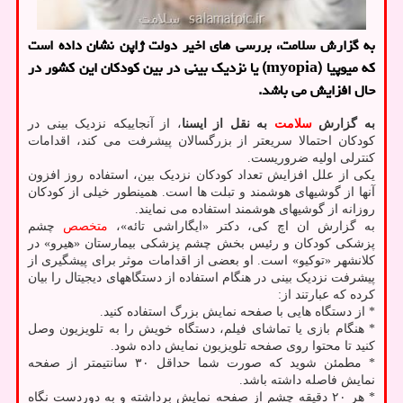
به گزارش سلامت، بررسی های اخیر دولت ژاپن نشان داده است
که میوپیا (myopia) یا نزدیک بینی در بین کودکان این کشور در
حال افزایش می باشد.
به گزارش
سلامت
به نقل از ایسنا
، از آنجاییکه نزدیک بینی در
کودکان احتمالا سریعتر از بزرگسالان پیشرفت می کند، اقدامات
کنترلی اولیه ضروریست.
یکی از علل افزایش تعداد کودکان نزدیک بین، استفاده روز افزون
آنها از گوشیهای هوشمند و تبلت ها است. همینطور خیلی از کودکان
روزانه از گوشیهای هوشمند استفاده می نمایند.
به گزارش ان اچ کی، دکتر «ایگاراشی تائه»،
متخصص
چشم
پزشکی کودکان و رئیس بخش چشم پزشکی بیمارستان «هیرو» در
کلانشهر «توکیو» است. او بعضی از اقدامات موثر برای پیشگیری از
پیشرفت نزدیک بینی در هنگام استفاده از دستگاههای دیجیتال را بیان
کرده که عبارتند از:
* از دستگاه هایی با صفحه نمایش بزرگ استفاده کنید.
* هنگام بازی یا تماشای فیلم، دستگاه خویش را به تلویزیون وصل
کنید تا محتوا روی صفحه تلویزیون نمایش داده شود.
* مطمئن شوید که صورت شما حداقل ۳۰ سانتیمتر از صفحه
نمایش فاصله داشته باشد.
* هر ۲۰ دقیقه چشم از صفحه نمایش برداشته و به دوردست نگاه