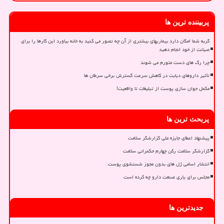
پربیننده ترین ها
گربه شما امکان دارد بیماریهای بیشتری از آن چه تصور می کنید به خانه بیاورد این کارها را برای
صیانت از خود انجام دهید
چرا رگ های دست متورم می شوند
تأثیر داروهای دیابت در کاهش سرعت گسترش برخی سرطان ها
مکمل جوان سازی پوست از تبلیغات تا واقعیت!
پربحث ترین ها
پیشنهاد اعطای جایزه ملی گزارشگر سلامت
گزارشگر سلامت رکن چهارم حکمرانی سلامت
انتشار اسامی ژل های بدون مجوز شستشوی پوست
مجلس برای یاری صنعت دارو چه کرده است
جدیدترین ها