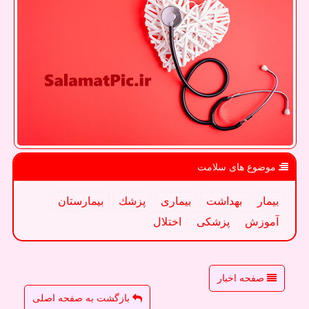
موضوع های سلامت
بیمار
بهداشت
بیماری
پزشك
بیمارستان
آموزش
پزشكی
اختلال
صفحه اخبار
بازگشت به صفحه اصلی