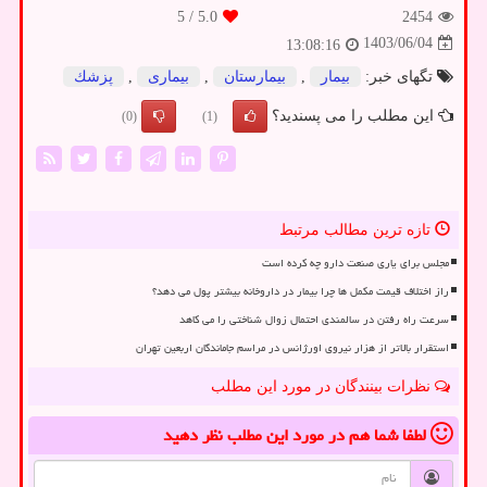
/ 5
5.0
2454
1403/06/04
13:08:16
تگهای خبر:
بیمار
,
بیمارستان
,
بیماری
,
پزشك
این مطلب را می پسندید؟
(0)
(1)
تازه ترین مطالب مرتبط
مجلس برای یاری صنعت دارو چه کرده است
راز اختلاف قیمت مکمل ها چرا بیمار در داروخانه بیشتر پول می دهد؟
سرعت راه رفتن در سالمندی احتمال زوال شناختی را می کاهد
استقرار بالاتر از هزار نیروی اورژانس در مراسم جاماندگان اربعین تهران
نظرات بینندگان در مورد این مطلب
لطفا شما هم
در مورد این مطلب
نظر دهید