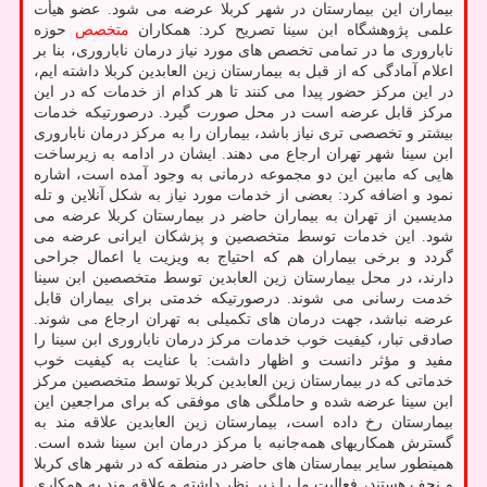
بیماران این بیمارستان در شهر کربلا عرضه می شود. عضو هیأت
علمی پژوهشگاه ابن سینا تصریح کرد: همکاران
متخصص
حوزه
ناباروری ما در تمامی تخصص های مورد نیاز درمان ناباروری، بنا بر
اعلام آمادگی که از قبل به بیمارستان زین العابدین کربلا داشته ایم،
در این مرکز حضور پیدا می کنند تا هر کدام از خدمات که در این
مرکز قابل عرضه است در محل صورت گیرد. درصورتیکه خدمات
بیشتر و تخصصی تری نیاز باشد، بیماران را به مرکز درمان ناباروری
ابن سینا شهر تهران ارجاع می دهند. ایشان در ادامه به زیرساخت
هایی که مابین این دو مجموعه درمانی به وجود آمده است، اشاره
نمود و اضافه کرد: بعضی از خدمات مورد نیاز به شکل آنلاین و تله
مدیسین از تهران به بیماران حاضر در بیمارستان کربلا عرضه می
شود. این خدمات توسط متخصصین و پزشکان ایرانی عرضه می
گردد و برخی بیماران هم که احتیاج به ویزیت یا اعمال جراحی
دارند، در محل بیمارستان زین العابدین توسط متخصصین ابن سینا
خدمت رسانی می شوند. درصورتیکه خدمتی برای بیماران قابل
عرضه نباشد، جهت درمان های تکمیلی به تهران ارجاع می شوند.
صادقی تبار، کیفیت خوب خدمات مرکز درمان ناباروری ابن سینا را
مفید و مؤثر دانست و اظهار داشت: با عنایت به کیفیت خوب
خدماتی که در بیمارستان زین العابدین کربلا توسط متخصصین مرکز
ابن سینا عرضه شده و حاملگی های موفقی که برای مراجعین این
بیمارستان رخ داده است، بیمارستان زین العابدین علاقه مند به
گسترش همکاریهای همه‌جانبه با مرکز درمان ابن سینا شده است.
همینطور سایر بیمارستان های حاضر در منطقه که در شهر های کربلا
و نجف هستند، فعالیت ما را زیر نظر داشته و علاقه مند به همکاری