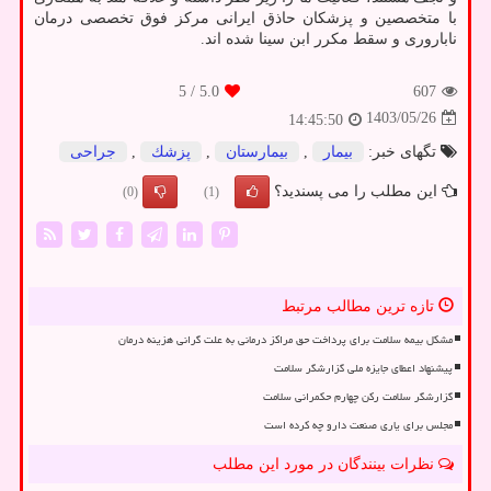
با متخصصین و پزشکان حاذق ایرانی مرکز فوق تخصصی درمان
ناباروری و سقط مکرر ابن سینا شده اند.
/ 5
5.0
607
1403/05/26
14:45:50
تگهای خبر:
بیمار
,
بیمارستان
,
پزشك
,
جراحی
این مطلب را می پسندید؟
(0)
(1)
تازه ترین مطالب مرتبط
مشکل بیمه سلامت برای پرداخت حق مراکز درمانی به علت گرانی هزینه درمان
پیشنهاد اعطای جایزه ملی گزارشگر سلامت
گزارشگر سلامت رکن چهارم حکمرانی سلامت
مجلس برای یاری صنعت دارو چه کرده است
نظرات بینندگان در مورد این مطلب