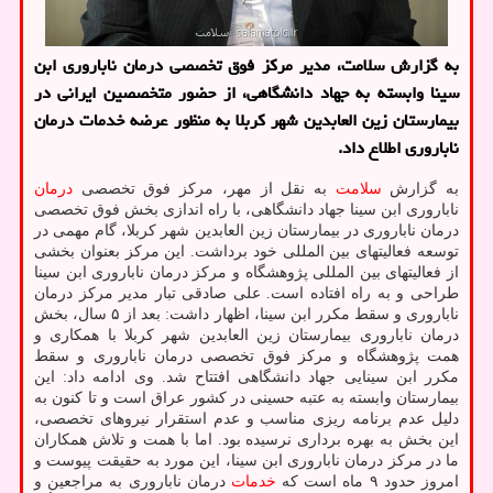
به گزارش سلامت، مدیر مرکز فوق تخصصی درمان ناباروری ابن
سینا وابسته به جهاد دانشگاهی، از حضور متخصصین ایرانی در
بیمارستان زین العابدین شهر کربلا به منظور عرضه خدمات درمان
ناباروری اطلاع داد.
به گزارش
سلامت
به نقل از مهر، مرکز فوق تخصصی
درمان
ناباروری ابن سینا جهاد دانشگاهی، با راه اندازی بخش فوق تخصصی
درمان ناباروری در بیمارستان زین العابدین شهر کربلا، گام مهمی در
توسعه فعالیتهای بین المللی خود برداشت. این مرکز بعنوان بخشی
از فعالیتهای بین المللی پژوهشگاه و مرکز درمان ناباروری ابن سینا
طراحی و به راه افتاده است. علی صادقی تبار مدیر مرکز درمان
ناباروری و سقط مکرر ابن سینا، اظهار داشت: بعد از ۵ سال، بخش
درمان ناباروری بیمارستان زین العابدین شهر کربلا با همکاری و
همت پژوهشگاه و مرکز فوق تخصصی درمان ناباروری و سقط
مکرر ابن سینایی جهاد دانشگاهی افتتاح شد. وی ادامه داد: این
بیمارستان وابسته به عتبه حسینی در کشور عراق است و تا کنون به
دلیل عدم برنامه ریزی مناسب و عدم استقرار نیروهای تخصصی،
این بخش به بهره برداری نرسیده بود. اما با همت و تلاش همکاران
ما در مرکز درمان ناباروری ابن سینا، این مورد به حقیقت پیوست و
امروز حدود ۹ ماه است که
خدمات
درمان ناباروری به مراجعین و