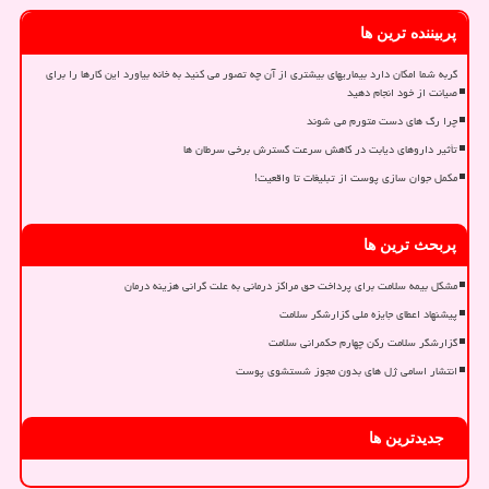
پربیننده ترین ها
گربه شما امکان دارد بیماریهای بیشتری از آن چه تصور می کنید به خانه بیاورد این کارها را برای
صیانت از خود انجام دهید
چرا رگ های دست متورم می شوند
تأثیر داروهای دیابت در کاهش سرعت گسترش برخی سرطان ها
مکمل جوان سازی پوست از تبلیغات تا واقعیت!
پربحث ترین ها
مشکل بیمه سلامت برای پرداخت حق مراکز درمانی به علت گرانی هزینه درمان
پیشنهاد اعطای جایزه ملی گزارشگر سلامت
گزارشگر سلامت رکن چهارم حکمرانی سلامت
انتشار اسامی ژل های بدون مجوز شستشوی پوست
جدیدترین ها