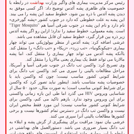
رئیس مرکز مدیریت بیماری های واگیر وزارت
بهداشت
در رابطه با
خصوصیت های ظاهری پشه آئدس توضیح داد: اگر کسی موفق به
دیدن پشه آئدس با ذره بین شود، خطوط سفید این پشه را می بیند.
این پشه به علت خطوطی که دارد در جنوب کشور «پشه گورخری»
نام دارد و نام این پشه در جنوب شرقی آسیا هم "Tiger Mosquito"
است. پشه معمولی، خطوط سفید را ندارد؛ ازاین رو اگر پشه آئدس
زیر ذره بین قرار گیرد، خطوط سفید آن قابل مشاهده می باشد.
عرشی اضافه کرد: پشه آئدس از منظر بیولوژیکی می تواند چهار
بیماری «چیکونگونیا»، «تب زرد»، «زیکا» و «تب دانگ» را منتقل کند.
باآنکه پشه آئدس می تواند چهار بیماری را منتقل کند، اما پشه
مالاریا می تواند فقط یک بیماری یعنی مالاریا را منتقل کند.
وی تصریح کرد: واکسن تب دانگ در جنوب شرقی آسیا و آمریکا،
مراحل مطالعات بالینی را سپری می کند. واکسن تب دانگ برای
شرایط کنونی کشور مناسب نیست؛ چون که واکسن باید با
خصوصیات پشه متناسب باشد. اینطور نباید تصور کرد که واکسن
برای شرایط کنونی مناسب است؛ به صورت مثال، حدود ۵۰ سال از
شناسایی ویروس HIV می گذرد اما طی این بازه زمانی واکسنی
برای این ویروس وجود ندارد. بازهم تاکید می کنم، واکسن برای
شرایط کنونی کشور مناسب نیست؛ این مورد فقط مختص ایران
نیست و واکسن تب دانگ در دسترس تمام کشورها نیست و برخی
کشورها مطالعات بالینی آنرا سپری می کنند.
عرشی بیان نمود: مراقبت برای پیشگیری از گزش پشه و ابتلاء به
تب دانگ بسیار ضروری می باشد. دستورالعمل های بهداشتی در
رابطه با این بیماری مانند استفاده از لوسیون های دافع حشرات،