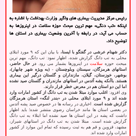
رئیس مرکز مدیریت بیماری های واگیر وزارت بهداشت با اشاره به
اینکه «تب دنگی» مهم ترین مبحث حوزه سلامت در اینروزها به
حساب می آید، در رابطه با آخرین وضعیت بیماری در استان ها
توضیح داد.
دکتر شهنام عرشی در گفتگو با ایسنا،
با بیان این که ۹ مورد ابتلای
محلی به تب دانگ گزارش شده، اظهار نمود: تب دانگ، مهم ترین
مبحث حوزه
سلامت
در اینروزها بشمار می رود.
در حال حاضر،
استانهای هرمزگان، سیستان وبلوچستان - (به ویژه شهر چابهار)،
بوشهر، خوزستان، گیلان، مازنداران و گلستان درگیر این بیماری
هستند. باآنکه پشه آئدس در استانهای مازندران و گلستان صید نشده
اما این دو استان هم در معرض خطر قرار دارند.
وی افزود:
اغلب موارد مبتلا شدن به تب دانگ از کشور امارات وارد
شده اند و ۹ مورد ابتلای محلی در «بندر لنگه» استان هرمزگان
گزارش شده است
. اخباری در رسانه ها در خصوص صید پشه آئدس
در بعضی استان ها مانند خراسان رضوی منتشر شده؛ باید اظهار
داشت که پشه در این استان ها صید نشده اما ابتلاء به تب دانگ
گزارش شده است. مبتلا شدن به تب دانگ در استانهای شیراز،
مشهد، قزوین و قم هم به ثبت رسیده که تمام این موارد از کشور
امارات وارد شده اند.