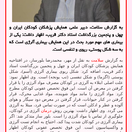
به گزارش سلامت، دبیر علمی همایش پزشکان کودکان ایران و
چهل و پنجمین بزرگداشت استاد دکتر قریب، اظهار داشت: یکی از
بیماری های مهم مورد بحث در این همایش بیماری آلرژی است که
به سه شکل پوستی، ریوی و تنفسی است.
به گزارش
سلامت
به نقل از مهر، محمدرضا بلورساز، در افتتاحیه
همایش پزشکان کودکان ایران و چهل و پنجمین بزرگداشت استاد
دکتر قریب، اضافه کرد: شکل ریوی بیماری آلرژی (آسم)، شکل
پوستی (اگزما) و شکل تنفسی (تب یونجه) است. وی اظهار نمود:
علت اصلی ابتلاء به آلرژی در کودکان مصرف مواد آلرژی زا یا قرار
گرفتن در معرض آن است. این فوق تخصص عفونی کودکان مطرح
کرد: مواد آلرژی زا مانند مواد شوینده، مواد غذایی محرک، قرار
گرفتن در کنار حیوانات، قرار گرفتن در معرض دود سیگار و هوای
آلوده و عطر و ادکلن است که در صورت تماس فرد، مبتلا به آلرژی
می گردد. وی اظهار داشت: بهترین روش
درمان
آلرژی در کودکان،
جلوگیری از تماس با مواد آلرژی زا است. بلور ساز متذکر شد: اگر
بیماری آلرژی در کودکان شدت پیدا کند، احتیاج به انجام تست آلرژی
و واکسیناسیون است. این فوق تخصص عفونی کودکان اظهار