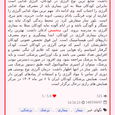
داشت: شایع ترین نوع آلرژی در کودکان، آلرژی غذایی است
بنابراین کودکان مبتلا به این بیماری باید از مصرف مواد غذایی
آلرژی زا اجتناب کنند. وی ادامه داد: مهم ترین مواد غذایی آلرژی زا
عبارتند از توت فرنگی، بادام زمینی، ادویه جات، خربزه، تخم مرغ،
است. بلور ساز سفارش کرد: در محیط زندگی کودک نباید دود
سیگار و آلودگی باشد و در ایام آلوده نباید کودکان مبتلا به بیماری
آلرژی به مدرسه بروند. این
متخصص
اذعان داشت: بهترین راه
درمان بیماری آلرژی در کودکان، ابتدا پیشگیری و دوم مصرف
داروهای آنتی هیستامینیک است. این فوق تخصص عفونی کودکان
خاطرنشان کرد: آسم که نوعی آلرژی در کودکان است، کودک
گرفتار اسپاسم راه هوایی می شود که علایم آن تنگی تنفس و
افزایش تعداد تنفس می باشد و یک اورژانس پزشکی است و باید
سریعاً به پزشک مراجعه نمود. وی افزود: در صورت دسترس نبودن
پزشک، میتوان از اسپری سالبوتامول البته طبق دستور پزشک می
باشد. بلور ساز در انتها اظهار داشت: درمان آلرژی نوع پوستی هم
دوری از تماس با مواد آلرژی زا و استفاده از پمادهای کورتن دار
است. همایش پزشکان کودکان ایران تا ۶ تیر ماه ۱۴۰۳ در مرکز
همایش های رازی درحال برگزار است.
/ 5
5.0
515
1403/04/07
14:54:23
تگهای خبر:
بیمار
,
بیماری
,
پزشك
,
پزشكی