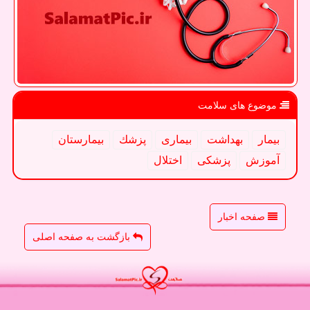
موضوع های سلامت
بیمار
بهداشت
بیماری
پزشك
بیمارستان
آموزش
پزشكی
اختلال
صفحه اخبار
بازگشت به صفحه اصلی