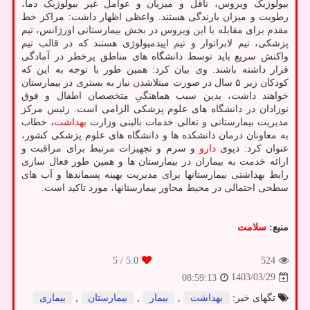
بیولوژیک ویروس، ناقل و میزبان و عوامل غیر بیولوژیک دما،
رطوبت و میزان بارندگی هستند. واعظی اظهار داشت: مراکز خط
مقدم برای مقابله با این ویروس در بخش بیمارستانی اورژانس، تیم
پزشکی، تیم لابراتوار و تیم اپیدمیولوژی هستند که در قالب تیم
واکنش سریع باید توسط دانشگاه های مناطق پرخطر در آمادگی
قرار داشته باشند. وی بیان کرد: همین طور با توجه به این که
کودکان زیر ۵ سال در صورت مبتلاشدن نیاز به بستری در بیمارستان
خواهند داشت، بدین سبب هماهنگیِ متخصصان اطفال و فوق
نوزادان در دانشگاه های علوم پزشکی الزامی است. رئیس مرکز
مدیریت بیمارستانی و تعالی خدمات بالینی وزارت
بهداشت
، خطاب
به معاونان درمان دانشکده ها و دانشگاه های علوم پزشکی کشور،
عنوان کرد: دپوی
دارو
و سرم و تجهیزات مرتبط برای مراقبت و
ارائه خدمت به بیماران در بیمارستان ها و همین طور فعال سازی
رابط بهداشتی بیمارستانها برای مدیریت بهینه پسماندها و آب های
سطحی احتمالی در محیط مجاور بیمارستانها، مورد تاکید است.
منبع:
سلامت
/ 5
5.0
524
1403/03/29
08:59:13
تگهای خبر:
بهداشت
,
بیمار
,
بیمارستان
,
بیماری