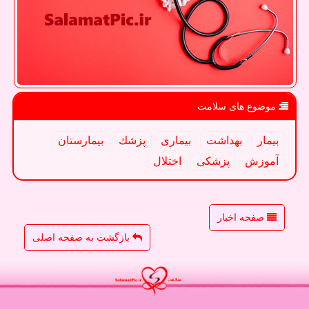
موضوع های سلامت
بیمار
بهداشت
بیماری
پزشك
بیمارستان
آموزش
پزشكی
اختلال
صفحه اخبار
بازگشت به صفحه اصلی