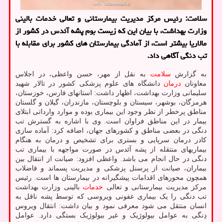
سلامت: رئیس مرکز مدیریت بیمارستانی و تعالی خدمات بالینی
وزارت بهداشت، با بیان این که زیست بوم پشه آئدس در کشور از
مالاریا بیشتر است، از آمادگی بیمارستان های کشور برای مقابله با
تب دنگی آگاهی داد.
به گزارش
سلامت
به نقل از مهر، حسن واعظی، در اجلاس
معاونان
درمان
دانشگاه های علوم پزشکی کشور در تالار شهید
سلیمانی وزارت بهداشت، اظهار داشت: استانهای فارس، خوزستان،
هرمزگان، بوشهر، سیستان و بلوچستان، مازندران، گیلان و گلستان
مناطق پرخطر از نظر وجود این بیماری بوده و موارد وارداتی ابتلای
بیمار در این مناطق فراوان است. وی با اشاره به گسترش تب
دنگی در بعضی مناطق و کشورهای جهان، اضافه کرد: آماده سازی
کادر درمان سرپایی و بستری برای تشخیص و درمان به هنگام
بیماریهای منتقله از پشه آئدس در صورت مواجهه با بیماری تب
دنگی در حال انجام می باشد. واعظی افزود: صیانت از انتقال بین
بیماران، صیانت از پرسنل پزشکی و مدیریت پسماند و فاضلاب
همچون محورهای اقدامات پیشگیرانه در بیمارستان ها است. رئیس
مرکز مدیریت بیمارستانی و تعالی
خدمات
بالینی وزارت بهداشت
تب دنگی را یک بیماری عفونی ویروسی که توسط پشه ناقل به
انسان منتقل می شود معرفی نمود و بیان داشت: انتقال ویروس
دِنگی به عوامل بیولوژیک و غیر بیولوژیک بستگی دارد. عوامل