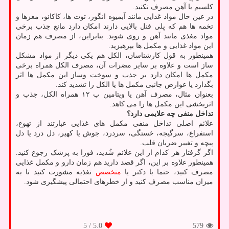
کلسیم یا آهن مصرف نکنید.
در عین حال مواد غذایی مانند آبمیوه انگور، توت ها، کاکائو، مغزها و
تخمه ها هم که پلی فنل بالایی دارند امکان دارد مانع جذب برخی
مواد مغذی مانند آهن و روی شوند. بنابراین، از مصرف هم زمان
این مواد غذایی و مکمل ها بپرهیزید.
همینطور به قول کارشناسان، الکل هم یکی دیگر از مواد مشکل
ساز است و علاوه بر سایر مضرات آن، مصرف الکل همراه برخی
مکمل ها امکان دارد بر جذب و سوخت وساز این مکمل ها اثر
بگذارد یا عوارض جانبی مکمل ها یا الکل را تشدید کند.
بعنوان مثال، مصرف آهن یا ویتامین ب ۱۲ همراه الکل، جذب و
اثربخشی این مکمل ها را می کاهد.
تداخل منفی چه علایمی دارد؟
علائم اصلی تداخل منفی مکمل های غذایی عبارتند از تهوع،
استفراغ، سرگیجه، خستگی، سردرد، جوش یا کهیر، دل درد یا دل
پیچه و تغییر ضربان قلب.
اگر گرفتار هر کدام از این علائم شُدید، فورا به پزشک رجوع کنید.
همینطور علاوه بر این، اگر قصد دارید هم زمان دارو و مکمل غذایی
مصرف کنید، حتما با دکتر یا
متخصص
تغذیه مشورت کنید تا به
میزان مناسب مصرف کنید و از خطرهای احتمالی پیشگیری شود.
/ 5
5.0
579