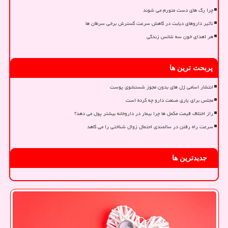
چرا رگ های دست متورم می شوند
تأثیر داروهای دیابت در کاهش سرعت گسترش برخی سرطان ها
هر اهدای خون سه شانس زندگی
پربحث ترین ها
انتشار اسامی ژل های بدون مجوز شستشوی پوست
مجلس برای یاری صنعت دارو چه کرده است
راز اختلاف قیمت مکمل ها چرا بیمار در داروخانه بیشتر پول می دهد؟
سرعت راه رفتن در سالمندی احتمال زوال شناختی را می کاهد
جدیدترین ها