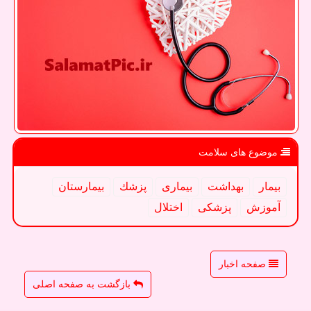
موضوع های سلامت
بیمار
بهداشت
بیماری
پزشك
بیمارستان
آموزش
پزشكی
اختلال
صفحه اخبار
بازگشت به صفحه اصلی