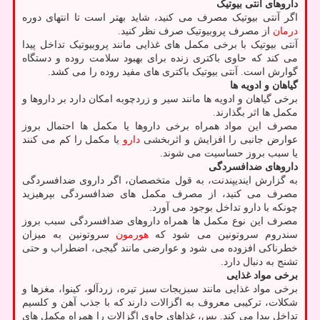
داروهای آنتی بیوتیک
اگر آنتی بیوتیک مصرف می کنید، شاید بهتر است تا انتهای دوره
درمان
از مصرف پروبیوتیک صرف نظر کنید.
آنتی بیوتیک با برخی مکمل های غذایی مانند پروبیوتیک تداخل پیدا
می کند که حاوی باکتری زنده برای بهبود سلامت روده و دستگاه
گوارش است. آنتی بیوتیک باکتری های مفید روده را می کشد.
گیاهان و ادویه ها
برخی گیاهان و ادویه ها مانند سیر و زردچوبه امکان دارد بر داروها و
مکمل ها اثر بگذارند.
مصرف این مواد همراه برخی داروها یا مکمل ها احتمال بروز
عوارض جانبی را افزایش و اثربخشی
دارو
یا مکمل را کم می کنند
یا سبب بروز حساسیت می شوند.
داروهای ضدافسردگی
به گزارش ایندیپندنت، به قول متخصصان، اگر داروی ضدافسردگی
مصرف می کنید، از مصرف مکمل های ضدافسردگی بپرهیزید
چونکه با دارو تداخل بوجود می آورد.
مصرف این نوع مکمل ها همراه داروهای ضدافسردگی سبب بروز
سندروم سروتونین می شود که
هورمون
سروتونین به میزان
خطرناکی افزوده می شود و عوارضی مانند گیجی، اضطراب و حتی
تشنج به دنبال دارد.
برخی مواد غذایی
برخی مواد غذایی مانند سبزیجات سبز تیره، زردآلو، کینوا، مغزها و
شکلات، ترکیبی معروف به اگزالات دارند که با جذب آهن و کلسیم
تداخل پیدا می کند. پس، غذاهای حاوی اگزالات را همراه مکمل های