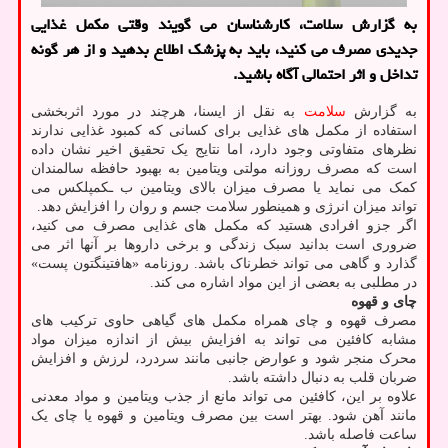
به گزارش سلامت، کارشناسان می گویند وقتی مکمل غذایی
جدیدی مصرف می کنید، باید به پزشک اطلاع بدهید و از هر گونه
تداخل و اثر احتمالی آگاه باشید.
به گزارش
سلامت
به نقل از ایسنا، هرچند در مورد اثربخشی
استفاده از مکمل های غذایی برای کسانی که کمبود غذایی ندارند
نظرهای متفاوتی وجود دارد، اما نتایج یک تحقیق اخیر نشان داده
است که مصرف روزانه مولتی ویتامین به بهبود حافظه سالمندان
کمک می نماید یا مصرف میزان بالای ویتامین ب ـکمپلکس می
تواند میزان انرژی و همینطور سلامت جسم و روان را افزایش دهد.
اگر جزو افرادی هستید که مکمل های غذایی مصرف می کنید،
ضروری است بدانید سبک زندگی و برخی داروها بر آنها اثر می
گذارد و گاهی می تواند خطرناک باشد. روزنامه «هافتینگتون پست»
در مطلبی به بعضی از این مواد اشاره می کند.
چای و قهوه
مصرف قهوه و چای همراه مکمل های گیاهی حاوی ترکیب های
مشابه کافئین می تواند به افزایش بیش از اندازه میزان مواد
محرک منجر شود و عوارض جانبی مانند سردرد، لرزش و افزایش
ضربان قلب به دنبال داشته باشد.
علاوه بر این، کافئین می تواند مانع از جذب ویتامین و مواد معدنی
مانند آهن شود. بهتر است بین مصرف ویتامین و قهوه یا چای یک
ساعت فاصله باشد.