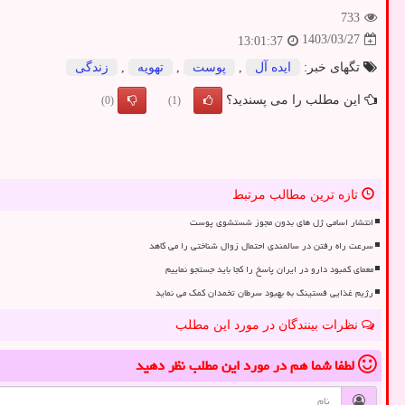
733
1403/03/27
13:01:37
تگهای خبر:
ایده آل
,
پوست
,
تهویه
,
زندگی
این مطلب را می پسندید؟
(0)
(1)
تازه ترین مطالب مرتبط
انتشار اسامی ژل های بدون مجوز شستشوی پوست
سرعت راه رفتن در سالمندی احتمال زوال شناختی را می کاهد
معمای کمبود دارو در ایران پاسخ را کجا باید جستجو نماییم
رژیم غذایی فستینگ به بهبود سرطان تخمدان کمک می نماید
نظرات بینندگان در مورد این مطلب
لطفا شما هم
در مورد این مطلب
نظر دهید