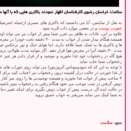
سلامت: خراسان رضوی کارشناسان اظهار نمودند باکتری هایی که با آنها 
به نقل از ساینس، آیا می دانستید که باکتری های مسری ازجمله اشرشیاکلی (E.Coli) ممکنست در رختخواب شما زندگی کنند؟ این باکتری در کنار ۱۰ میلیون کنه گرد و غبار و استافیلوکوک اورئوس است که
عفونت
پوست
و در بعضی موارد ذات الریه شود.
علاوه بر این، عادات به ظاهر بی ضرر شما پیش از خواب نیز می تواند اوضا
همیشه هنگام بیدار شدن از خواب ب
ها و باکتری ها به تشک شما علاقه دارند، اما هوای خنک و نور برعکس چیزی
مدت ۳۰ دقیقه آنرا در معرض هوا قرار دهید. اگر بتوانید مدت طولانی تری اجازه دهید، رختخواب شما در معرض هوا قرار بگیرد عالی است، اما حتما ۳۰ دقیقه را فراموش نکنید.
هیچ گاه در رختخواب خود غذا نخورید و ننوشید و از قرار دادن هر چی
رختخواب شما جلب نماید.
با توجه به این که که سودوموناس آئروژینوزا می تواند روی جوراب های ش
از غذا خوردن در حالت دراز کشیده درون رختخواب نیز اجتناب کنید برای ا
۳ ساعت پیش از خواب غذا بخورید و همیشه نوشیدنی ها را روی میز کنار تخت خود قرار دهید تا از هرگونه ریزش روی تشک خود جلوگیری کنید.
دوش گرفتن در شب موجب می شود هنگام رفتن به رختخواب تمیز باشید. عر
در حالت ایده آل، درست پیش از خواب دوش بگیرید برای اینکه تغییر دما
به شما کمک می نماید سریعتر به خواب عمیق بروید.
منبع:
سلامت