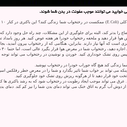
می خوابید می توانند موجب عفونت در بدن شما شوند.
 می تواند موجب
ع را بدتر کند، البته برای جلوگیری از این مشکلات، چند راه حل وجود دارد که
ه مدت ۳۰ دقیقه تخت خودرا در معرض هوا قرار دهید و ملحفه رختخواب خودرا هر هفته عوض کنید. 
 است که آنها نیاز دارند. بنابراین، هنگامی که از رختخواب بیرون آمدید، بجا
ز خیس روی تشک خودداری کنید. خوردن و ‌نوشیدن در رختخواب می تواند توج
ما زندگی کند هیچ گاه جوراب خودرا در رختخواب نپوشید.
ینکه می تواند بر خواب شما تاثیر بگذارد و شما را در معرض خطر رفلکس اسید
ق می تواند موجب ایجاد رطوبت در رختخواب شود که به رشد باکتری ها کمک م
 از دوش آب گرم به اتاق خنک می تواند دمای بدن شما را نیز کم کند. دمای