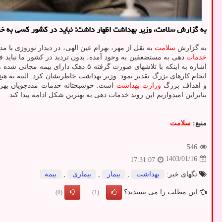
به گزارش سلامت، وزیر بهداشت اظهار داشت: نباید در کشور کسی به خ
به گزارش
سلامت
به نقل از مهر، بهرام عین الهی، در دیدار نوروزی با م
خدمات
دهی به مستضعفین به وجود آمده، بدون تردید در کشور ما نباید ف
انجام کارهای بزرگ تقدیر نمود. وزیر بهداشت خاطرنشان کرد: البته به هی
و اهداف بزرگ
وزارت بهداشت
است. خوشبختانه خدمات مددجویان بهزیس
بنابراین امیدواریم این روند خدمات دهی به بهترین شکل ادامه پیدا کند.
منبع:
سلامت
546
1403/01/16
17:31:07
تگهای خبر:
بهداشت
,
بیمار
,
بیماری
,
بیمه
این مطلب را می پسندید؟
(0)
(1)