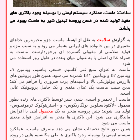
سلامت: ماست، عملکرد سیستم ایمنی را بوسیله وجود باکتری های
مفید تولید شده در ضمن پروسه تبدیل شیر به ماست بهبود می
بخشد.
به گزارش
سلامت
به نقل از ایسنا،
ماست جزو محبوبترین غذاهای
تخمیری در بین خانواده های ایرانی بشمار می رود و به سبب مزه و
فواید سلامتی از مقبولی گسترده ای برخوردارست. ماست به
همراه غذای اصلی یا به عنوان میان وعده در طول روز استفاده می
شود.
ماست به عنوان منبع غنی کلسیم، فسفر، پتاسیم، ویتامین A،
ویتامین B۲ و ویتامین B۱۲ شمرده می شود. همین طور پروتئین های
باارزش بیولوژیکی بالا و اسیدهای پرب ضروری را فراهم می کند؛
بدین سبب ماست یک غذای مغذی و یک حامل پروبیوتیک عالی
است.
ماست از تخمیر و اسیدی شدن شیر توسط باکتری های زنده بطور
معمول «لاکتوباسیلوس بولگاریکوس» و «استرپتوکوک ترموفیلوس»
تولید می شوند؛ چنین پروسه منجر به یک
محصول
لبنی با افزایش
ماندگاری می شود. این باکتری ها منجر به افزایش فواید مغذی
ماست می شود.
همین طور نتایج تحقیقات نشان می دهد مصرف ماست، عملکرد
سیستم ایمنی را بوسیله وجود باکتری ها طی مکانسیم هایی در روده