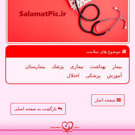
موضوع های سلامت
بیمار
بهداشت
بیماری
پزشك
بیمارستان
آموزش
پزشكی
اختلال
صفحه اخبار
بازگشت به صفحه اصلی