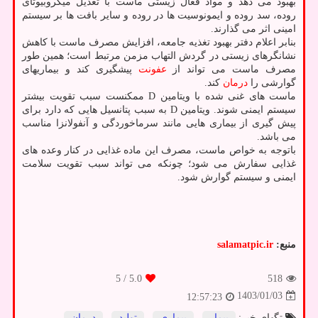
بهبود می دهد و مواد فعال زیستی ماست با تعدیل میکروبیوتای
روده، سد روده و ایمونوسیت ها در روده و سایر بافت ها بر سیستم
امینی اثر می گذارند.
بنابر اعلام دفتر بهبود تغذیه جامعه، افزایش مصرف ماست با کاهش
نشانگرهای زیستی در گردش التهاب مزمن مرتبط است؛ همین طور
مصرف ماست می تواند از
عفونت
پیشگیری کند و بیماریهای
گوارشی را
درمان
کند.
ماست های غنی شده با ویتامین D ممکنست سبب تقویت بیشتر
سیستم ایمنی شوند. ویتامین D به سبب پتانسیل هایی که دارد برای
پیش گیری از بیماری هایی مانند سرماخوردگی و آنفولانزا مناسب
می باشد.
باتوجه به خواص ماست، مصرف این ماده غذایی در کنار وعده های
غذایی سفارش می شود؛ چونکه می تواند سبب تقویت سلامت
ایمنی و سیستم گوارش شود.
منبع:
salamatpic.ir
/ 5
5.0
518
1403/01/03
12:57:23
تگهای خبر:
بیمار
,
بیماری
,
تولید
,
درمان