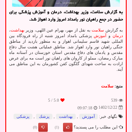
به گزارش سلامت، وزیر بهداشت، درمان و آموزش پزشکی برای
حضور در جمع راهیان نور بامداد امروز وارد اهواز شد.
به گزارش
سلامت
به نقل از مهر، بهرام عین اللهی، وزیر
بهداشت
،
درمان
و
آموزش
پزشکی بامداد امروز شنبه از راه فرودگاه بین
المللی شهید قاسم سلیمانی اهواز و به منظور بازدید از مناطق
جنگی راهیان نور وارد اهواز شد. مناطق عملیاتی هشت سال دفاع
مقدس و یادمان های دفاع مقدس استان خوزستان در آستانه ماه
مبارک رمضان، مملو از کاروان های راهیان نور است مه برای عرض
ارادت به ساحت شهدای گلگون کفن کشورمان به این مناطق می
آیند.
منبع:
سلامت
/ 5
5.0
539
1402/12/22
09:07:18
تگهای خبر:
آموزش
,
بهداشت
,
پزشك
,
پزشكی
این مطلب را می پسندید؟
(0)
(1)