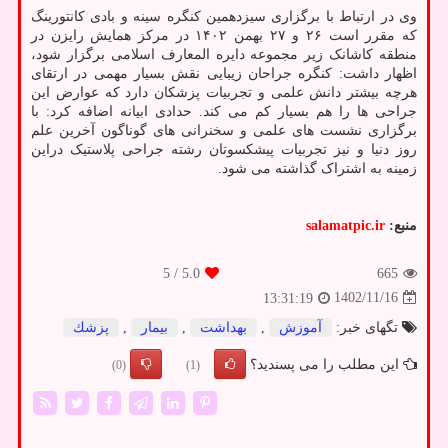
وی در ارتباط با برگزاری سیزدهمین کنگره سینه و بادی کانتورینگ
که مقرر است ۲۶ و ۲۷ بهمن ۱۴۰۲ در مرکز همایش رایزن در
منطقه کاشانک زیر مجموعه دایره المعارف اسلامی برگزار شود،
اظهار داشت: کنگره جراحان زیبایی نقش بسیار مهمی در ارتقای
هرچه بیشتر دانش علمی و تجربیات پزشکان دارد که عوارض این
جراحی ها را هم بسیار کم می کند. حدادی ابیانه اضافه کرد: با
برگزاری نشست های علمی و سخنرانی های گوناگون آخرین علم
روز دنیا و نیز تجربیات پیشکسوتان رشته جراحی پلاستیک دراین
زمینه به اشتراک گذاشته می شود.
منبع:
salamatpic.ir
/ 5
5.0
665
1402/11/16
13:31:19
تگهای خبر:
آموزش
,
بهداشت
,
بیمار
,
پزشك
این مطلب را می پسندید؟
(0)
(1)