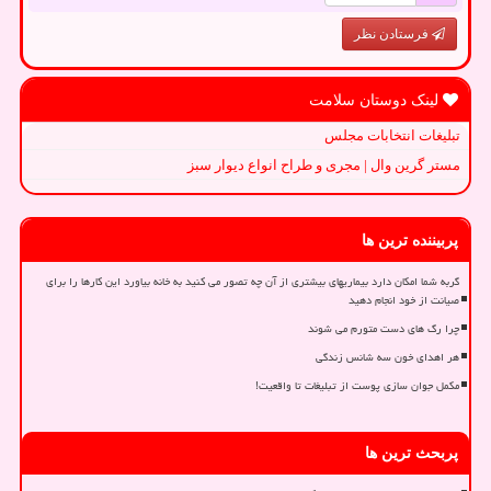
فرستادن نظر
لینک دوستان سلامت
تبلیغات انتخابات مجلس
مستر گرین وال | مجری و طراح انواع دیوار سبز
پربیننده ترین ها
گربه شما امکان دارد بیماریهای بیشتری از آن چه تصور می کنید به خانه بیاورد این کارها را برای
صیانت از خود انجام دهید
چرا رگ های دست متورم می شوند
هر اهدای خون سه شانس زندگی
مکمل جوان سازی پوست از تبلیغات تا واقعیت!
پربحث ترین ها