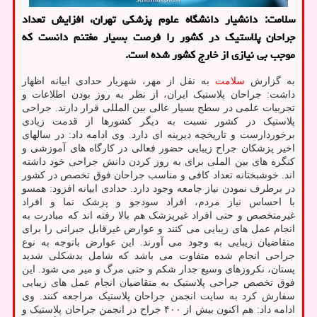
سلامت: دانشیار دانشگاه علوم پزشکی تهران، افزایش تعداد
جراحان پلاستیک در کشور را فرصت بسیار مغتنم دانست که
موجب بی نیازی از خارج کشور شده است.
به گزارش
سلامت
به نقل از مهر، شهریار حدادی ابیانه اظهار
داشت: جراحان پلاستیک ایران، از نظر به روز بودن اطلاعات و
تجربیات علمی در سطح بسیار عالی بین المللی قرار دارند. جراحی
پلاستیک در کشور نسبت به دیگر کشورها از قدمت زیادی
برخوردارست و تاریخچه دیرینه ای دارد. وی ادامه داد: در سالهای
اخیر پزشکان جراح زیبایی حضور فعالی در کارگاه های آموزشی و
کنگره های بین الملی برای به روز کردن دانش جراحی خود داشته
اند. خوشبختانه تعداد کافی و مناسب جراحان فوق تخصص در کشور
در برطرف نمودن نیاز جامعه وجود دارد. حدادی ابیانه افزود: همسو
با احساس نیاز مردم، افراد سودجو و پزشک نما و افراد
غیرمتخصص و حتی افراد غیرپزشک هم بالا رفته اند که مبادرت به
انجام عمل های زیبایی می کنند و عوارض غیرقابل جبرانی را برای
متقاضیان زیبایی به وجود می آورند. این عوارض باتوجه به نوع
جراحی انجام شده متفاوت می باشد که شامل بدشکلی شدید
پستان، نکروزهای وسیع جدار شکم و حتی مرگ و میر می شود. این
فوق تخصص جراحی پلاستیک به متقاضیان انجام عمل های زیبایی
سفارش کرد به سایت انجمن جراحان پلاستیک مراجعه کنند. وی
ادامه داد: هم اکنون بیش از ۴۰۰ جراح در انجمن جراحان پلاستیک و