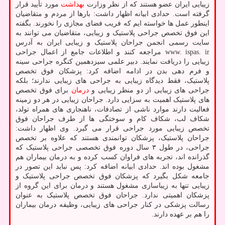
زیبایی ایران عضو هستند که از نظر وزارت
بهداشت
مورد تأیید قرار
گرفته است. حدادی ابیانه اظهار داشت: بارها از مردم و متقاضیان
اینطور عمل ها خواسته ایم که فریب فضای مجازی را نخورند. بگفته
این فوق تخصص جراحی پلاستیک و زیبایی، متقاضیان می توانند به
سایت رسمی انجمن جراحان پلاستیک و زیبایی ایران به آدرس
www. ispas. ir مراجعه کنند و اطلاعات جامع از اعمال جراحی
زیبایی را دریافت نمایند. دبیر علمی سیزدهمین کنگره جراحی سینه
و فرم دهی بدن در ادامه اضافه کرد: پزشکان فوق تخصص
پلاستیک، فقط دیدگاه زیبایی به جراحی های زیبایی ندارند؛ بلکه
جراحی های زیبایی از دو منظر زیبایی و
درمان
برای فوق تخصص
های پلاستیک اهمیت به سزایی دارد. جراحان زیبایی در هر دو زمینه
فعالیت دارند موارد ناشی از تصادفات، ناهنجاری های همراه تولد،
شکاف لب، شکاف کام و سوختگی ها از طرف جراحان فوق
تخصص زیبایی مورد جراحی قرار می گیرد. وی اظهار داشت:
جراحان پلاستیک، پزشکان توانمندی هستند که علاوه بر تخصص
جراحی، در طول ۳ سال دوره فوق تخصصی جراحی پلاستیک که
گذرانده اند، تجربه های فراوان کسب کرده و به درمان بیماران هم
مشغول بوده اند. حدادی ابیانه اضافه کرد: پس نباید این تصور در
جامعه شکل بگیرد که پزشکان فوق تخصص جراحی پلاستیک و
زیبایی تنها به زیباسازی مشغول هستند و درمان برای این گروه از
پزشکان اهمیتی ندارد. جراحان فوق تخصص پلاستیک به عنوان
رسالت پزشکی در کنار جراحی های زیبایی، وظیفه درمان بیماران
را هم بر عهده دارند.