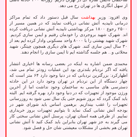
از سهل انگاری ها در تهران رخ می دهد.
وی افزود: وزیر
بهداشت
سال قبل دستور داد که تمام مراکز
درمانی تاییدیه آتش نشانی دریافت نمایند که در همین مسیر از
۲۵۰۰ رجوع ۱۸۰۰ مرکز بهداشتی تاییدیه آتش نشانی دریافت کرده
اند. شهرک شهید بروجردی را خودمان رفتیم و ایمن سازی کردیم.
شهرک شهید بهشتی را با ۸۰۰۰ واحد مسکونی وادار کرده ایم بعد از
۳۰ سال ایمن سازی کنند. شهرک های دیگری همچون چیتگر، شهید
محلاتی و... هم جلسه گذاشته ایم تا ایمن سازی را انجام دهند.
محمدی ضمن اشاره به اینکه در بعضی رسانه ها اخباری انتشار
یافته که اگر نردبام بلندتری بود این عملیات زودتر تمام می شد،
اظهارکرد: بزرگترین نردبانی که در دنیا وجود دارد ۶۴ متر است که
چهار دستگاه از این نردبام در تهران وجود دارد در این حادثه
دسترسی های مناسبی به ساختمان وجود نداشت اما از آخرین
ورژن موجود از تجهیزات که در دنیا وجود دارد بهره گرفته ایم. البته
باید کمک گردد که بروز شویم حتی یک سال نمی شود به روزرسانی
تجهیزات را عقب بیندازیم. برهمین اساس باید شورای شهر در
بودجه آتش نشانی کمک نماید تا بتوانیم تجهیزات بروز خریداری
نماییم. از طرفی همه استان تهران، پرسنل آتش نشانی سختی کار
می گیرند به جز شهر تهران بنابراین باید کمک کنید تا آتش نشانی
تهران هم بخشی از مشکلات معیشتی شان حل و فصل شود.