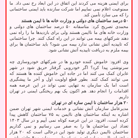
برای ایمنی هزینه می کردند این اتفاق در این ابعاد رخ نمی داد. ما
ممنوعیت اعلام نمی نماییم اما شرکت سازنده باید ایمنی ساختمانی
را که می سازد تأمین کند.
۵۰ درصد ساختمان های دولتی و وزارت خانه ها نا ایمن هستند
محمدی تصریح کرد: متاسفانه ۵۰ درصد ساختمان های دولتی و
وزارت خانه های ما ناایمن هستند ولی برای بازدیدها ما را راه نمی
دهند شرکتهای بیمه می توانند در این راه کمک کنند. چرا ساختمانی
که تاییدیه آتش نشانی ندارد بیمه می شود؟ باید ساختمان ها برای
بیمه ملزم به دریافت تاییدیه آتش نشانی شود.
وی افزود: خاموش کننده خودرو ها در شرکتهای خودروسازی چه
سرنوشتی پیدا کرد؟ اگر خودرویی گرفتار حریق شود در شهر
عابران کمک می کنند اما در جاده این خاموش کننده ها هستند که
می توانند کمک کنند. بطور قطع اولویت اول و آخر ما پیشگیری
است اما یک سازمان به تنهایی نمی تواند در این عرصه همه
اقدامات را انجام دهد. هم اکنون یک بهم ریختگی ایمنی در تهران
داریم.
۲۰ هزار ساختمان نا ایمن سازه ای در تهران
مدیرعامل سازمان آتش نشانی و خدمات ایمنی شهر تهران ضمن
اشاره به اینکه ساختمان های ناایمن به ۷۵ ساختمان کاهش پیدا
کرده است، افزود: در این عرصه کوتاه نمی آییم و در سال ۱۴۰۳
تعداد این ساختمان ها را به صفر می رسانیم و نمی گذاریم
ساختمان ناایمن دیگری تولید شود این درحالی است که ۲۰ هزار
ساختمان ناایمن سازه ای در تهران داریم. روزانه ۴۰۰ حادثه ناشی