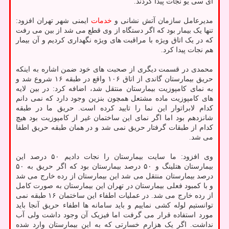
آی سی یو نجات پیدا کردند.
مدیرعامل سازمان آتش نشانی و
خدمات
ایمنی شهر تهران افزود:
تنها یک بیمار بود که اگر دستگاه از وی قطع می شد از بین می رفت
که در یک اتاق ویژه با مراقبت های ویژه نگهداری کردیم و آن بیمار
هم نجات پیدا کرد.
محمدی در قسمت دیگری از صحبت های خود ضمن اشاره به اینکه
حریق بیمارستان گاندی از اتاق ۱۰۶ واقع در طبقه ۱۶ شروع شد و
به نمای کامپوزیت بیمارستان منتقل شد، اضافه کرد: در بین لایه
های کامپوزیت ماده مشتعل همچون بنزین وجود دارد که نمی دانم
کدام لابراتوار این نما را تایید کرده است. حریق ما در طبقه
شانزدهم بود اما اگر نمای این ساختمان غیر از کامپوزیت بود هیچ
کدام از طبقات گرفتار حریق نمی شد و در همان طبقه حریق اطفا
می شد.
وی افزود: ما سایت بیمارستان را نجات دادیم ۵۰ درصد این
بیمارستان هتلینگ و ۵۰ درصد بیمارستان بود که اگر حریق به ۵۰
درصد بیمارستان منتقل می شد این بیمارستان از رده خارج می شد
و با کمبود فعلی بیمارستان در تهران این بیمارستان به صورت کامل
از رده خارج می شد. در عملیات اطفاء این ساختمان ۱۶ طبقه نمی
توانستیم لوله کشی نماییم و باید سامانه ها اطفاء حریق آنجا باید
مورد استفاده قرار می گرفت اما فیزیک آن وجود داشت ولی آب
نداشت. اگر یک هزارم خسارتی که به این بیمارستان وارد شده