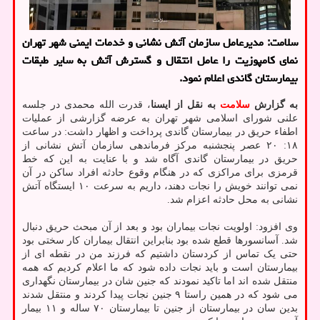
سلامت: مدیرعامل سازمان آتش نشانی و خدمات ایمنی شهر تهران
نمای کامپوزیت را عامل انتقال و گسترش آتش به سایر طبقات
بیمارستان گاندی اعلام نمود.
به گزارش
سلامت
به نقل از ایسنا
، قدرت الله محمدی در جلسه
علنی شورای اسلامی شهر تهران به عرضه گزارشی از عملیات
اطفاء حریق در بیمارستان گاندی پرداخت و اظهار داشت: در ساعت
۱۸: ۲۰ عصر پنجشنبه مرکز فرماندهی سازمان آتش نشانی از
حریق در بیمارستان گاندی آگاه شد و با عنایت به این که خط
قرمزی برای مراکزی که در هنگام وقوع حادثه افراد ساکن در آن
نمی توانند خویش را نجات دهند، داریم به سرعت ۱۰ ایستگاه آتش
نشانی به محل حادثه اعزام شد.
وی افزود: اولویت نجات بیماران بود و بعد از آن مبحث حریق دنبال
شد. آسانسورها قطع شده بود بنابراین انتقال بیماران کار سختی بود
حتی یک تماس از کردستان داشتیم که فرزند من در نقطه ای از
بیمارستان است و باید نجات داده شود که ما اعلام کردیم که همه
منتقل شده اند اما تاکید نمودند که جنین شان در بیمارستان نگهداری
می شود که در همین راستا ۹ جنین نجات پیدا کردند و منتقل شدند
بدین سان در بیمارستان از جنین تا بیمارستان ۷۰ ساله و ۱۱ بیمار