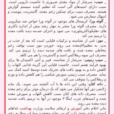
_ سیب:
سرشار از مواد مغذی ضروری با خاصیت دارویی است.
سیب دارای اسیدهای آلی است که تنظیم کننده سیستم گوارش
هستند. مصرف سیب برای تسکین زخم معده، گاستریت، یبوست و
اسهال سفارش می شود.
_ آلوئه ورا:
کریستال های موجود در آلوئه ورا خواص ضد میکروبی
دارند. مصرف آلوئه ورا منجر به مهار رشد بیش از اندازه باکتری
های «هلیکوباکترپیلوری» می شود و اجزای صدمه دیده بافت معده
را ترمیم می کند.
_ موز:
غنی از نشاسته و ترکیبات قلیایی است که بعد از جذب در
بدن، به تنظیمpHمعده می روند. خوردن موز سبب توقف زخم
مخاطی معده شده و بافت های صدمه دیده را ترمیم می کند.
مصرف این میوه ریفلاکس اسید و گاستریت را هم می کاهد.
_ سیب زمینی:
سرشار از نشاسته، فیبر و آنتی اکسیدان ها برای
بهبود فرآیند هضم است. خاصیت قلیایی این گزینه غذایی التهاب را
کاهش داده و به بهبود بافت های تحریک شده توسط اسید کمک می
نماید. مصرف سیب زمینی سوزش شکمی را هم کاهش داده و تورم
و ریفلاکس را متوقف می کند.
_ دانه کتان:
وقتی این دانه ها با آب آغشته می شوند، یک ماده
ژلاتینی دور آنها تشکیل می شود که یک درمان موثر برای زخم معده
است. مصرف دانه های کتان سبب کاهش التهاب و سوزش معده
شده و اسیدهای چرب امگا ۳ موجود در آنها به ترمیم بافت صدمه
دیده معده می روند.
بنابر اعلام دفتر
آموزش
و ارتقای سلامت وزارت
بهداشت
غذاهای
اسیدی زیادی وجود دارد که می تواند وضعیت بیماران مبتلا به زخم