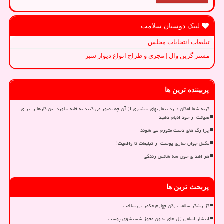
لینک دوستان سلامت
تبلیغات انتخابات مجلس
مستر گرین وال | مجری و طراح انواع دیوار سبز
پربیننده ترین ها
گربه شما امکان دارد بیماریهای بیشتری از آن چه تصور می کنید به خانه بیاورد این کارها را برای
صیانت از خود انجام دهید
چرا رگ های دست متورم می شوند
مکمل جوان سازی پوست از تبلیغات تا واقعیت!
هر اهدای خون سه شانس زندگی
پربحث ترین ها
گزارشگر سلامت رکن چهارم حکمرانی سلامت
انتشار اسامی ژل های بدون مجوز شستشوی پوست