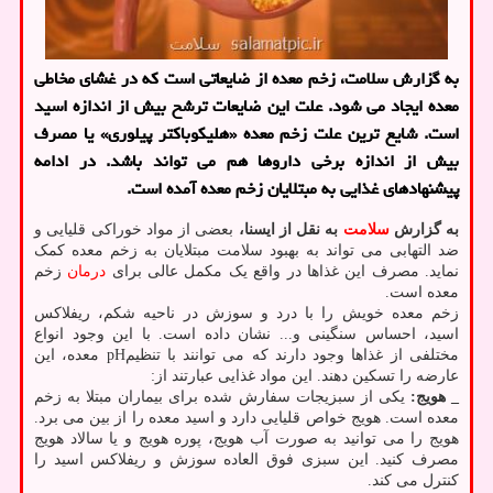
به گزارش سلامت، زخم معده از ضایعاتی است که در غشای مخاطی
معده ایجاد می شود. علت این ضایعات ترشح بیش از اندازه اسید
است. شایع ترین علت زخم معده «هلیکوباکتر پیلوری» یا مصرف
بیش از اندازه برخی داروها هم می تواند باشد. در ادامه
پیشنهادهای غذایی به مبتلایان زخم معده آمده است.
به گزارش
سلامت
به نقل از ایسنا،
بعضی از مواد خوراکی قلیایی و
ضد التهابی می تواند به بهبود سلامت مبتلایان به زخم معده کمک
نماید. مصرف این غذاها در واقع یک مکمل عالی برای
درمان
زخم
معده است.
زخم معده خویش را با درد و سوزش در ناحیه شکم، ریفلاکس
اسید، احساس سنگینی و... نشان داده است. با این وجود انواع
مختلفی از غذاها وجود دارند که می توانند با تنظیمpH معده، این
عارضه را تسکین دهند. این مواد غذایی عبارتند از:
_ هویج:
یکی از سبزیجات سفارش شده برای بیماران مبتلا به زخم
معده است. هویج خواص قلیایی دارد و اسید معده را از بین می برد.
هویج را می توانید به صورت آب هویج، پوره هویج و یا سالاد هویج
مصرف کنید. این سبزی فوق العاده سوزش و ریفلاکس اسید را
کنترل می کند.