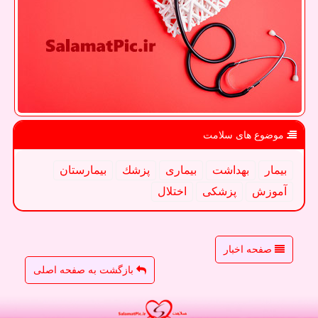
موضوع های سلامت
بیمار
بهداشت
بیماری
پزشك
بیمارستان
آموزش
پزشكی
اختلال
صفحه اخبار
بازگشت به صفحه اصلی