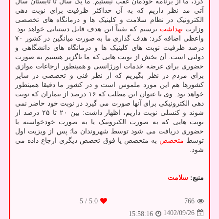
کرد، ما از برنامه خودمان عقب نیستیم. ما یک سال تا تابستان سال
آتی مد نظر داریم که به آن حداکثر ظرفیت برای نوبت دهی
الکترونیک در نظام سلامت و کلینیک ها و درمانگاه های تخصصی
وزارت
بهداشت
برسیم که یقیناً این هدف قابل دستیابی خواهد بود.
واعظی اضافه کرد: هدف گذاری ما به صورت میانگین در کشور ۷۰
درصد ظرفیت نوبت های کلینیک ها و درمانگاه های دانشگاهی و
دولتی است. آن بخش از نوبت هایی که ما ناگزیر هستیم به صورت
حضوری برای عرضه خدمات اورژانسی و همینطور ارجاعات موازی
برای مردم در نظر بگیریم که از نظر فنی و تخصصی در سایر
کشورها هم این مورد ملموس است و در کشور ما دقیقا همینطور
خواهد بود. وی با عنوان این مطلب که ۱۶ درصد از بیماران که نوبت
دهی الکترونیکی برای آنها صورت می گیرد در نوبت خود حاضر نمی
شوند و کنسلی نوبت داریم، اظهار داشت: بین ۲۰ تا ۲۵ درصد از
نوبت هایی که به صورت الکترونیک یا به صورت خودخواسته یا
حضوری دریافت می شود توسط شهروندان ما؛ پس از ویزیت اول
توسط
متخصص
به متخصص یا فوق تخصص دیگری ارجاع داده می
شود.
منبع:
سلامت
/ 5
5.0
766
1402/09/26
15:58:16