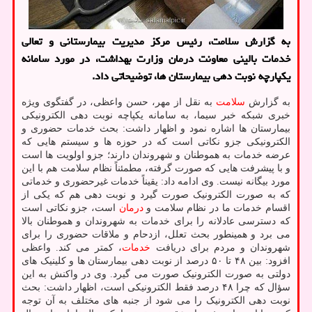
به گزارش سلامت، رئیس مرکز مدیریت بیمارستانی و تعالی
خدمات بالینی معاونت درمان وزارت بهداشت، در مورد سامانه
یکپارچه نوبت دهی بیمارستان ها، توضیحاتی داد.
به گزارش
سلامت
به نقل از مهر، حسن واعظی، در گفتگوی ویژه
خبری شبکه خبر سیما، به سامانه یکپاچه نوبت دهی الکترونیکی
بیمارستان ها اشاره نمود و اظهار داشت: بحث خدمات حضوری و
الکترونیکی جزو نکاتی است که در حوزه ها و سیستم هایی که
عرضه خدمات به هموطنان و شهروندان دارند؛ جزو اولویت ها است
و با پیشرفت هایی که صورت گرفته، مطمئناً نظام سلامت هم با این
مورد بیگانه نیست. وی ادامه داد: یقیناً خدمات غیرحضوری و خدماتی
که به صورت الکترونیک صورت گیرد و نوبت دهی هم که یکی از
اقسام خدمات ما در نظام سلامت و
درمان
است، جزو نکاتی است
که دسترسی عادلانه را برای خدمات به شهروندان و هموطنان بالا
می برد و همینطور بحث تعلل، ازدحام و ملاقات حضوری را برای
شهروندان و مردم برای دریافت
خدمات
، کمتر می کند. واعظی
افزود: بین ۴۸ تا ۵۰ درصد از نوبت دهی بیمارستان ها و کلینیک های
دولتی به صورت الکترونیک صورت می گیرد. وی در واکنش به این
سؤال که چرا ۴۸ درصد فقط الکترونیکی است، اظهار داشت: بحث
نوبت دهی الکترونیک را می شود از جنبه های مختلف به آن توجه