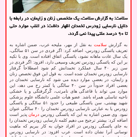
سلامت: به گزارش سلامت، یک متخصص زنان و زایمان، در رابطه با
دلایل نارسایی زودرس تخمدان اظهار داشت: در اغلب موارد حتی
تا ۹۰ درصد علتی پیدا نمی گردد.
به گزارش
سلامت
به نقل از مهر، ملیحه عرب، ضمن اشاره به
تعریف یائسگی زودرس، اضافه کرد: اگر فردی در سن ۵۱ سالگی،
یک سال عادت ماهانه نشود، یائسگی اتفاق افتاده است. وی با تکیه
بر این که یائسگی زودرس تعریف وسیعی دارد، افزود: اگر فردی در
سن زیر ۴۰ سال عملکرد تخمدانش کم شود اصطلاحاً گرفتار
نارسایی زودرس تخمدان شده است. به قول این فوق تخصص زنان
و زایمان، در بعضی موارد دیده می شود که نارسایی تخمدان در
بعضی افراد حدوداً در سن ۴۰ سالگی یا کمتر رخ می دهد، این
موارد می تواند با قاعدگی های نامرتب، گُرگرفتگی و یا خشکی
ناحیه تناسلی همراه باشد. عضو هیأت علمی دانشگاه علوم پزشکی
شهید بهشتی، سن یائسگی طبیعی را حدود ۵۱ سالگی و یائسگی
زودرس یا به عبارتی نارسایی زودرس تخمدان را ۴۰ سالگی عنوان
نمود. وی ضمن اشاره به این که یائسگی زودرس
درمان
پذیر است
اضافه کرد: بیشتر ترجیح می دهیم کلمه نارسایی زودرس تخمدان را
به جای یائسگی زودرس در افراد جوان به کار ببریم که ماهیت
نوسانی آنرا نشان داده است. عرب افزود: در نارسایی زودرس