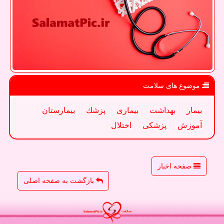
موضوع های سلامت
بیمار
بهداشت
بیماری
پزشك
بیمارستان
آموزش
پزشكی
اختلال
صفحه اخبار
بازگشت به صفحه اصلی