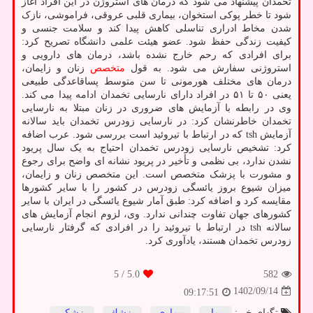
تخمدان پیشنهاد می شود که درمان های استروژن در این افراد آغاز
شود تا خطر پوکی استخوان، بیماری قلبی عروقی، فراموشی، نازک
شدن مخاط ادراری تناسلی کاهش پیدا کند و سلامت جنسی و
کیفیت زندگی حفظ شود. عضو هیئت علمی دانشگاه تصریح کرد:
برای افرادی که رحم خارج نشده باشد، درمان های دارویی و
استروژنی سفارش می شود. به قول
متخصص
زنان و زایمان،
درمان های مختلف هورمونی تا سن متوسط پساقاعدگی طبیعی
یعنی ۵۰ تا ۵۱ در افراد دارای نارسایی تخمدان ادامه پیدا می کند.
وی در رابطه با آزمایش های ضروری در زنان مبتلا به نارسایی
تخمدان خاطرنشان کرد: در نارسایی زودرس تخمدان باید سالانه
آزمایش tsh که در ارتباط با تیروئید است بررسی شود. عرب اضافه
کرد: تشخیص نارسایی زودرس تخمدان احتیاج به یک سال پریود
نشدن ندارد، بی نظمی و تأخیر در پریود نشانه ای واضح برای رجوع
و مشورت با پزشک متخصص است. این متخصص زنان و زایمان،
میزان شیوع بروز یائسگی زودرس در کشور را با سایر کشورها
مقایسه کرد و اضافه کرد: طبق آمار شیوع یائسگی در ایران با سایر
کشورهای جهان تفاوت چندانی ندارد. وی، لزوم انجام آزمایش های
سالانه tsh در ارتباط با تیروئید را در افرادی که گرفتار نارسایی
زودرس تخمدان هستند، یادآوری کرد.
/ 5
5.0
582
1402/09/14
09:17:51
تگهای خبر:
بیمار
,
بیماری
,
پزشك
,
پزشكی