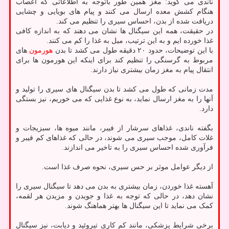
ناندی می گوید: مغز همین طور باتوجه به اطلاعاتی که اعصاب
هنگام کشش معده ارسال می کنند و پیام های بویایی و چشایی
دریافت شده از بدن، احساس سیری را تنظیم می کند.
در حقیقت، همه این سیگنال ها نشان می دهند که به اندازه کافی
غذا خورده ایم و به این ترتیب، میل به غذا را کم می کنند.
با این توضیحات، حدود ۲۰ دقیقه طول می کشد تا بدن
هورمون
های
مربوط به گرسنگی را تنظیم کند برای اینکه این هورمون ها برای
انتقال پیام به مغز زمان بیشتری نیاز دارند.
مدت زمانی که طول می کشد تا بدن سیگنال های سیری را تولید و
آنها را به مغز ارسال نماید، به نوع غذایی که می خوریم، نیز بستگی
دارد.
بگفته ناندی، غذاهای سرشار از فیبر، مانند میوه ها، سبزیجات و
غلات کامل، موجب سیری می شوند، در حالی که غذاهای کم فیبر و
فرآوری شده احساس سیری را به تاخیر می اندازند.
از دیگر عوامل موثر بر حس سیری، نحوه صرف غذا است.
آهسته غذا خوردن، زمان بیشتری به بدن می دهد تا سیگنال سیری را
نشان دهد، در حالی که توجه به غذا و جویدن و مزیدن هر لقمه،
کمک می نماید تا این سیگنال ها بهتر هماهنگ شوند.
برخی شرایط پزشکی، مانند کم کاری تیروئید و دیابت، نیز سیگنال