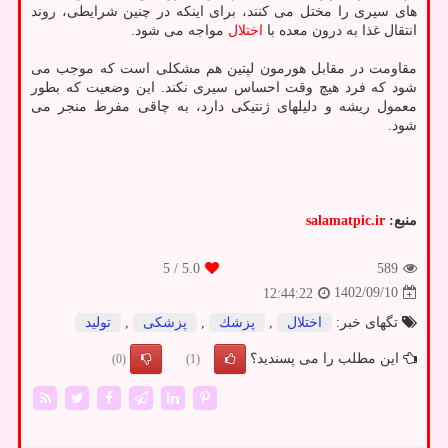
های سیری را مختل می کنند، برای اینکه در چنین شرایطی، روند
انتقال غذا به درون معده با
اختلال
مواجه می شود.
مقاومت در مقابل هورمون لپتین هم مشکلی است که موجب می
شود که فرد هیچ وقت احساس سیری نکند. این وضعیت که بطور
معمول ریشه و دلیلهای ژنتیکی دارد، به چاقی مفرط منجر می
شود.
منبع:
salamatpic.ir
/ 5
5.0
589
1402/09/10
12:44:22
تگهای خبر:
اختلال
,
پزشك
,
پزشكی
,
تولید
این مطلب را می پسندید؟
(0)
(1)