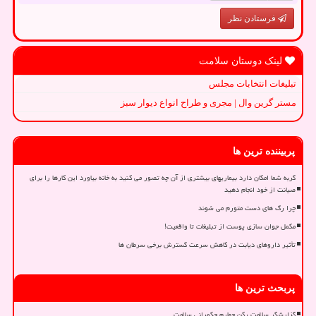
فرستادن نظر
لینک دوستان سلامت
تبلیغات انتخابات مجلس
مستر گرین وال | مجری و طراح انواع دیوار سبز
پربیننده ترین ها
گربه شما امکان دارد بیماریهای بیشتری از آن چه تصور می کنید به خانه بیاورد این کارها را برای
صیانت از خود انجام دهید
چرا رگ های دست متورم می شوند
مکمل جوان سازی پوست از تبلیغات تا واقعیت!
تأثیر داروهای دیابت در کاهش سرعت گسترش برخی سرطان ها
پربحث ترین ها
گزارشگر سلامت رکن چهارم حکمرانی سلامت