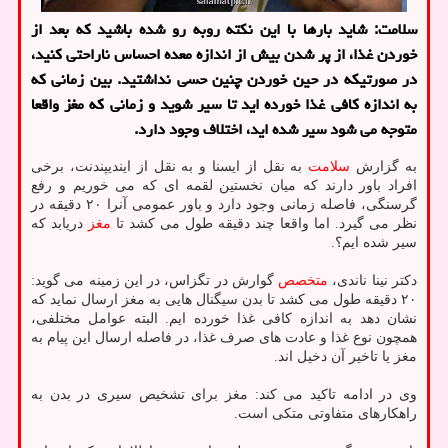
سلامت: شاید بارها با این نکته روبه رو شده باشید که بعد از
خوردن غذا، از پر شدن بیش از اندازه معده احساس ناراحتی کنید،
در صورتیکه در حین خوردن چنین حسی نداشتید. بین زمانی که
به اندازه کافی غذا خورده اید تا سیر شوید و زمانی که مغز واقعا
متوجه می شود سیر شده اید، اختلاف وجود دارد.
به گزارش
سلامت
به نقل از ایسنا و به نقل از ایندیپندنت، برخی
افراد باور دارند که میان نخستین لقمه ای که می خوریم و رفع
گرسنگی، فاصله زمانی وجود دارد و باور عمومی آنرا ۲۰ دقیقه در
نظر می گیرد. اما واقعا چند دقیقه طول می کشد تا
مغز
دریابد که
سیر شده ایم؟.
دکتر نینا ناندی،
متخصص
گوارش در تگزاس، در این زمینه می گوید:
۲۰ دقیقه طول می کشد تا بدن سیگنال هایی به مغز ارسال نماید که
نشان دهد به اندازه کافی غذا خورده ایم. البته عوامل مختلفی،
همچون نوع غذا و عادت های صرف غذا، در فاصله ارسال این پیام به
مغز یا تاخیر آن دخیل اند.
وی در ادامه تاکید می کند: مغز برای تشخیص سیری در بدن به
راهکارهای متفاوتی متکی است.