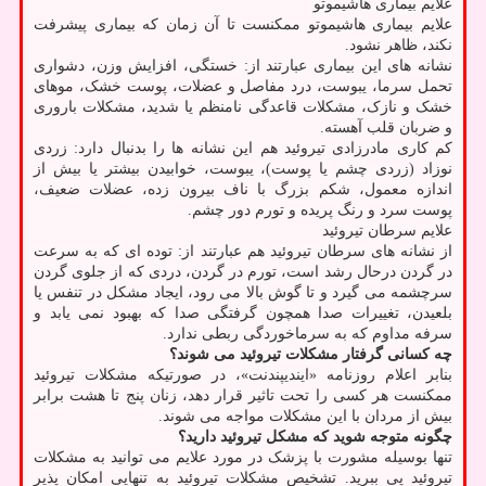
علایم بیماری هاشیموتو
علایم بیماری هاشیموتو ممکنست تا آن زمان که بیماری پیشرفت
نکند، ظاهر نشود.
نشانه های این بیماری عبارتند از: خستگی، افزایش وزن، دشواری
تحمل سرما، یبوست، درد مفاصل و عضلات، پوست خشک، موهای
خشک و نازک، مشکلات قاعدگی نامنظم یا شدید، مشکلات باروری
و ضربان قلب آهسته.
کم کاری مادرزادی تیروئید هم این نشانه ها را بدنبال دارد: زردی
نوزاد (زردی چشم یا پوست)، یبوست، خوابیدن بیشتر یا بیش از
اندازه معمول، شکم بزرگ با ناف بیرون زده، عضلات ضعیف،
پوست سرد و رنگ پریده و تورم دور چشم.
علایم سرطان تیروئید
از نشانه های سرطان تیروئید هم عبارتند از: توده ای که به سرعت
در گردن درحال رشد است، تورم در گردن، دردی که از جلوی گردن
سرچشمه می گیرد و تا گوش بالا می رود، ایجاد مشکل در تنفس یا
بلعیدن، تغییرات صدا همچون گرفتگی صدا که بهبود نمی یابد و
سرفه مداوم که به سرماخوردگی ربطی ندارد.
چه کسانی گرفتار مشکلات تیروئید می شوند؟
بنابر اعلام روزنامه «ایندیپندنت»، در صورتیکه مشکلات تیروئید
ممکنست هر کسی را تحت تاثیر قرار دهد، زنان پنج تا هشت برابر
بیش از مردان با این مشکلات مواجه می شوند.
چگونه متوجه شوید که مشکل تیروئید دارید؟
تنها بوسیله مشورت با پزشک در مورد علایم می توانید به مشکلات
تیروئید پی ببرید. تشخیص مشکلات تیروئید به تنهایی امکان پذیر