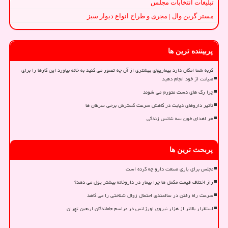
تبلیغات انتخابات مجلس
مستر گرین وال | مجری و طراح انواع دیوار سبز
پربیننده ترین ها
گربه شما امکان دارد بیماریهای بیشتری از آن چه تصور می کنید به خانه بیاورد این کارها را برای
صیانت از خود انجام دهید
چرا رگ های دست متورم می شوند
تأثیر داروهای دیابت در کاهش سرعت گسترش برخی سرطان ها
هر اهدای خون سه شانس زندگی
پربحث ترین ها
مجلس برای یاری صنعت دارو چه کرده است
راز اختلاف قیمت مکمل ها چرا بیمار در داروخانه بیشتر پول می دهد؟
سرعت راه رفتن در سالمندی احتمال زوال شناختی را می کاهد
استقرار بالاتر از هزار نیروی اورژانس در مراسم جاماندگان اربعین تهران