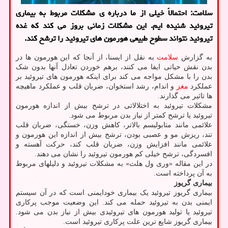
سلامت: احتمالاً خیلی از ما درباره ی مشکلات مربوط به بیماری
تیروئید شنیده ایم. این مشکلات زمانی بروز می کند که غده
تیروئید نتواند سطوح طبیعی هورمون های تیروئید را ترشح کند.
به گزارش
سلامت
به نقل از ایسنا، از آنجا که این هورمون ها در
بدن نقش حیاتی ایفا می کنند، برهم خوردن تعادل آنها بدون شک
بدن را با مشکل مواجه می کند برای اینکه هورمون های تیروئید بر
عملکرد
مغز
و اندام، رشد استخوان، ضربان قلب و عملکرد ماهیچه
ها تاثیر می گذارند.
مشکلات تیروئید به اختلالاتی در ترشح بیش از اندازه هورمون
تیروئید یا ترشح کمتر از نیاز بدن مربوط می شود.
علائمی مانند متابولیسم بالاتر، کاهش وزن، خستگی، ضربان قلب
تند، ریزش مو و عصبی بودن، ترشح بیش از اندازه این هورمون و
علائمی مانند افزایش وزن، ضربان قلب کند، حرکت آهسته و
افسردگی، ترشح خیلی کم هورمون تیروئید را نشان می دهند.
در این مقاله «وری ول هلث» به مشکلات تیروئید و دلیلهای مربوط
به آن پرداخته است.
بیماری گریوز
بیماری گریوز تیروئید یک بیماری خودایمنی است که در آن سیستم
ایمنی بدن به تیروئید حمله می کند. این وضعیت موجب پرکاری
تیروئید یا تولید هورمون های تیروئیدی بیش از نیاز بدن می شود.
بیماری گریوز شایع ترین علت پرکاری تیروئید است.