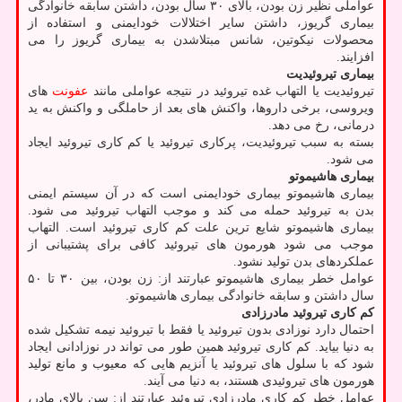
عواملی نظیر زن بودن، بالای ۳۰ سال بودن، داشتن سابقه خانوادگی
بیماری گریوز، داشتن سایر اختلالات خودایمنی و استفاده از
محصولات نیکوتین، شانس مبتلاشدن به بیماری گریوز را می
افزایند.
بیماری تیروئیدیت
تیروئیدیت یا التهاب غده تیروئید در نتیجه عواملی مانند
عفونت
های
ویروسی، برخی داروها، واکنش های بعد از حاملگی و واکنش به ید
درمانی، رخ می دهد.
بسته به سبب تیروئیدیت، پرکاری تیروئید یا کم کاری تیروئید ایجاد
می شود.
بیماری هاشیموتو
بیماری هاشیموتو بیماری خودایمنی است که در آن سیستم ایمنی
بدن به تیروئید حمله می کند و موجب التهاب تیروئید می شود.
بیماری هاشیموتو شایع ترین علت کم کاری تیروئید است. التهاب
موجب می شود هورمون های تیروئید کافی برای پشتیبانی از
عملکردهای بدن تولید نشود.
عوامل خطر بیماری هاشیموتو عبارتند از: زن بودن، بین ۳۰ تا ۵۰
سال داشتن و سابقه خانوادگی بیماری هاشیموتو.
کم کاری تیروئید مادرزادی
احتمال دارد نوزادی بدون تیروئید یا فقط با تیروئید نیمه تشکیل شده
به دنیا بیاید. کم کاری تیروئید همین طور می تواند در نوزادانی ایجاد
شود که با سلول های تیروئید یا آنزیم هایی که معیوب و مانع تولید
هورمون های تیروئیدی هستند، به دنیا می آیند.
عوامل خطر کم کاری مادرزادی تیروئید عبارتند از: سن بالای مادر،