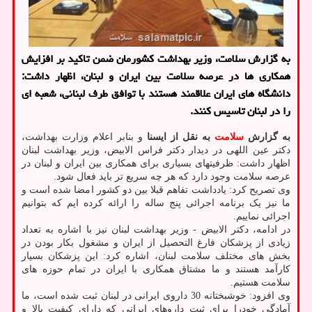
به گزارش سلامت، وزیر بهداشت کشورمان ضمن تاکید بر افزایش
همکاری ها در عرصه سلامت بین ایران و لبنان، اظهار داشت:
دانشگاه های ایران علاقمند هستند با توافق طرف لبنانی، شعبه ای
را در لبنان تاسیس کنند.
به گزارش
سلامت
به نقل از ایسنا
و بنابر اعلام وزارت بهداشت،
دکتر عین اللهی در دیدار دکتر فراس الابیض، وزیر بهداشت لبنان
اظهار داشت: ظرفیتهای بسیاری برای همکاری بین ایران و لبنان در
عرصه سلامت وجود دارد که هر چه سریع تر باید فعال شود.
وی تصریح کرد: یادداشت تفاهم قبلا بین دو کشور امضا شده است و
ما نیز یک برنامه اجرائی پنج ساله را ارائه کرده ایم که بتوانیم
اجرائی نماییم.
در ادامه، دکتر الابیض - وزیر بهداشت لبنان نیز با اشاره به تعداد
زیادی از پزشکان فارغ التحصیل از ایران و مشغول بکار بودن در
بخش های مختلف سلامت لبنان، اشاره کرد: این پزشکان بسیار
کارآمد هستند و ما مشتاق همکاری با ایران در تمام حوزه های
سلامت هستیم.
وی افزود: خوشبختانه 30 داروی ایرانی در لبنان ثبت شده است، ما
آمادگی خودرا برای ثبت داروهای ایرانی که دارای کیفیت بالا و