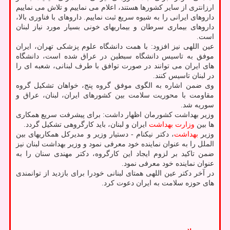
ارزانتری از سایر کشورها هستند، اعلام می نماییم و تلاش می نماییم
داروهای ایرانی را به شیوه سریع ثبت نماییم. داروهای با فناوری بالا،
داروهای بیماری سرطان و بیماریهای خونی بسیار مورد نیاز لبنان
است.
عین اللهی نیز افزود: با همت دانشگاه علوم پزشکی تهران، ایران
موفق به تاسیس دانشگاه سبطین در عراق شده است، دانشگاه
های ایران می توانند در صورت توافق با طرف لبنانی، شعبه ای را
در لبنان تاسیس کنند.
وی ضمن اشاره به الگوی موفق گروه پنج، خواهان تشکیل گروه
مقاومت با محوریت سلامت بین کشورهای ایران، لبنان، عراق و
سوریه شد.
وزیر بهداشت کشورمان اظهار داشت: برای پیشرفت سریع همکاری
ها بین
وزارت بهداشت
ایران و لبنان، باید کارگروهی تشکیل گردد.
وزیر
بهداشت
، دکتر نیکنام - دستیار وزیر و مدیرکل همکاریهای بین
الملل را به عنوان نماینده خود معرفی نمود و وزیر بهداشت لبنان نیز
ضمن تاکید بر لزوم ایجاد این کارگروه، دکتر مهندی سنان را به
عنوان نماینده خود معرفی نمود.
در آخر دکتر عین اللهی همتای لبنانی خودرا برای بازدید از توانمندی
های حوزه سلامت به ایران دعوت کرد.