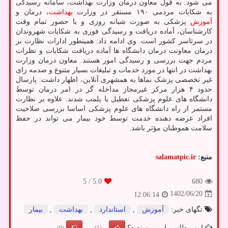
می شود. به قول معاون درمان وزارت بهداشت، سامانه رسیدگی
به شکایات مردمی ۱۹۰ مستقر در وزارت
بهداشت
، درمان و
آموزش
پزشکی به صورت شبانه روزی و با حضور تمام وقت
کارشناسان، آماده دریافت و رسیدگی فوری به شکایات شهروندان
در سرتاسر کشور است. وی ادامه داد: همینطور ادارات نظارت بر
درمان معاونت درمان دانشگاه ها آماده دریافت شکایات و نظرات
مردم جهت بررسی و رسیدگی امور هستند. معاون درمان وزارت
بهداشت در انتها در مورد خدمات و تبلیغات بسیار متنوع و صدمه زای
غیر تخصصی پزشک نماها به همشهری آنلاین، اظهار داشت: پارسال
حدود ۴ هزار مرکز غیرمجاز مداخله گر در امر درمان توسط
دانشگاه های علوم پزشکی تعطیل یا پلمب شدند. علاوه بر نظارت
مستمر از راه دانشگاه های علوم پزشکی اساسا بررسی صلاحیت
افراد عرضه دهنده خدمت توسط خود بیمار می تواند در حفظ
سلامت هموطنان مؤثر باشد.
منبع:
salamatpic.ir
/ 5
5.0
680
1402/06/20
12:06:14
تگهای خبر:
آموزش
,
استاندارد
,
بهداشت
,
بیمار
این مطلب را می پسندید؟