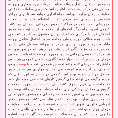
به مجوز اشتغال شامل پروانه طبابت، پروانه بهره برداری وپروانه
مسئول فنی مرکز دقت کنند، اظهار داشت: بزودی سامانه اطلاعاتی
معاونت درمان وزارت بهداشت راه اندازی خواهد شد تا برای مراکز
تشخیص و درمانی هم مردم بتوانند استعلام کنند و از صحت
مجوزهای نصب شده در مراکز تشخیص، درمانی اطمینان پیدا کنند.
کریمی افزود: راه دیگر اطمینان از صلاحیت افراد، توجه به مجوز
اشتغال فرد یا مرکزی که افراد در آن مشغول به کار هستند، می
باشد. همه فعالان حوزه درمان مکلفند مجوز اشتغال شامل پروانه
طبابت، پروانه بهره برداری مرکز و پروانه مسئول فنی را در
معرض دید رجوع کنندگان قرار دهند. مردم هم باید در بدو ورود به
هر مرکز تشخیصی درمانی به این مجوزها توجه داشته باشند. معاون
درمان وزارت بهداشت اظهار نمود: گاهی پزشکان عمومی هم بدون
داشتن تخصص های لازم مانند تخصص عمومی، تغذیه یا
پوست
و مو
خدماتی در این حوزه عرضه می کنند و مواردی هم شاهد بروز
مشکل در این حوزه بوده ایم. کریمی در پاسخ به این سؤال که
مردم چگونه می توانند برای گرفتن کارهای تخصصی مورد نیاز خود
به متخصصان لازم رجوع کنند، بیان داشت: در مورد صلاحیت
گروههای مختلف پزشکی برای انجام خدمات مختلف مانند پوست و
مو، کمیسیون ملی تعیین صلاحیت حرفه ای و همینطور شورایعالی
برنامه ریزی وزارت بهداشت اعلام نظر می کنند. همینطور دفتر
ارزیابی فناوری، تدوین
استاندارد
و تعرفه خدمات سلامت معاونت
درمان وزارت بهداشت نیز، استانداردها و راهنماهای بالینی خدمات
را می نویسد که در آن به صلاحیت عرضه دهندگان خدمت اشاره