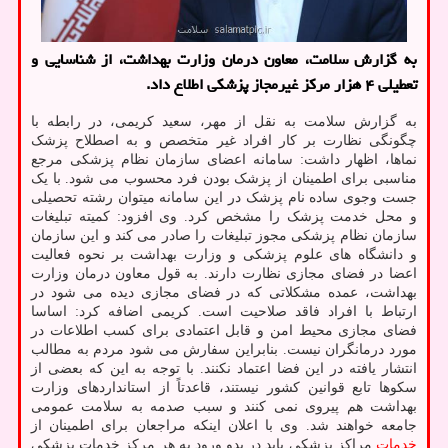
به گزارش سلامت، معاون درمان وزارت بهداشت، از شناسایی و
تعطیلی ۴ هزار مرکز غیرمجاز پزشکی اطلاع داد.
به گزارش سلامت به نقل از مهر، سعید کریمی، در رابطه با
چگونگی نظارت بر کار افراد غیر متخصص و به اصطلاح پزشک
نماها، اظهار داشت: سامانه اعضای سازمان نظام پزشکی مرجع
مناسبی برای اطمینان از پزشک بودن فرد محسوب می شود. با یک
جست وجوی ساده نام پزشک در این سامانه میتوان رشته تحصیلی
و محل خدمت پزشک را مشخص کرد. وی افزود: کمیته تبلیغات
سازمان نظام پزشکی مجوز تبلیغات را صادر می کند و این سازمان
و دانشگاه های علوم پزشکی و وزارت بهداشت بر نحوه فعالیت
اعضا در فضای مجازی نظارت دارند. به قول معاون درمان وزارت
بهداشت، عمده مشکلاتی که در فضای مجازی دیده می شود در
ارتباط با افراد فاقد صلاحیت است. کریمی اضافه کرد: اساسا
فضای مجازی محیط امن و قابل اعتمادی برای کسب اطلاعات در
مورد درمانگران نیست. بنابراین سفارش می شود مردم به مطالب
انتشار یافته در این فضا اعتماد نکنند. با توجه به این که بعضی از
سکوها تابع قوانین کشور نیستند، قاعدتاً از استانداردهای وزارت
بهداشت هم پیروی نمی کنند و سبب صدمه به سلامت عمومی
جامعه خواهند شد. وی با اعلان اینکه مراجعان برای اطمینان از
خدمات
مراکز پزشکی باید در بدو ورود به هر مرکز خدمات پزشکی