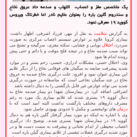
یك متخصص مغز و اعصاب، التهاب و صدمه حاد عروق نخاع
و سندروم گلین باره را بعنوان علایم نادر اما خطرناك ویروس
كووید ۱۹ معرفی نمود.
به گزارش
سلامت
به نقل از مهر، فرزاد اشرفی، اظهار داشت:
بیماری کرونا علاوه بر عوارض سیستم اعصاب مرکزی به صورت
سردرد،
اختلال
بویایی و چشایی، سکته مغزی، سرگیجه و تشنج می
تواند سبب صدمه نخاع و در نتیجه فلج موقت و یا دائم و حتی پیش
رونده اندام ها شود.
وی، اختلال حسی، مشکلات ادراری، جنسی، زخم بستر و در موارد
شدید پیشرفت ضایعه به سگمان های فوقانی نخاع را از دیگر علایم
این بیماری عنوان نمود و افزود: علت درگیری نخاع صدمه به عروق
نخاع در چند سگمان نخاعی است که متاسفانه در صورت درگیری
شدید می تواند عوارض غیر قابل بازگشتی را به دنبال داشته باشد.
اشرافی اضافه کرد: در بیمارستان شهدا دو بیمار صدمه نخاع به
دنبال کووید ۱۹ بستری شدند که علایم بیماری یک مورد به رغم
مصرف داروهای مختلف بازگشت نداشت البته امید است که با
درمان
های توانبخشی و مکمل تا حدودی بهبودی حاصل شود.
وی با اشاره به اینکه دو مورد بیمار گرفتار گلین باره هم به دنبال
کووید ۱۹ در بیمارستان شهدا بستری شدند، توضیح داد: درگیری
اعصاب محیطی از اندام تحتانی و پیشرفت به سمت دست ها و در
مورد شدید درگیری عضلات تنفسی از علایم بیماری گیلن باره است.