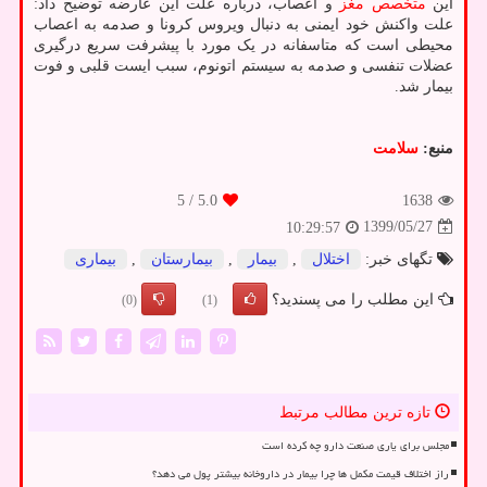
این
متخصص
مغز
و اعصاب، درباره علت این عارضه توضیح داد:
علت واکنش خود ایمنی به دنبال ویروس کرونا و صدمه به اعصاب
محیطی است که متاسفانه در یک مورد با پیشرفت سریع درگیری
عضلات تنفسی و صدمه به سیستم اتونوم، سبب ایست قلبی و فوت
بیمار شد.
منبع:
سلامت
/ 5
5.0
1638
1399/05/27
10:29:57
تگهای خبر:
اختلال
,
بیمار
,
بیمارستان
,
بیماری
این مطلب را می پسندید؟
(0)
(1)
تازه ترین مطالب مرتبط
مجلس برای یاری صنعت دارو چه کرده است
راز اختلاف قیمت مکمل ها چرا بیمار در داروخانه بیشتر پول می دهد؟