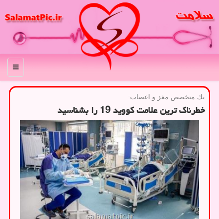
منو
یك متخصص مغز و اعصاب:
خطرناك ترین علامت كووید 19 را بشناسید